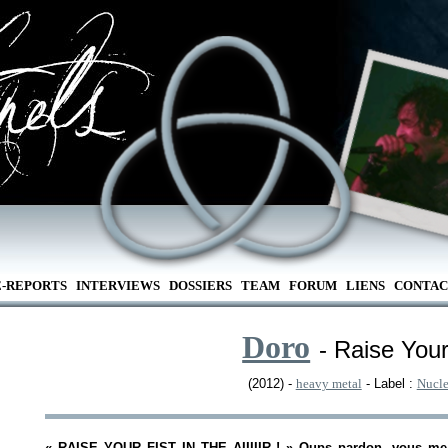
E-REPORTS
INTERVIEWS
DOSSIERS
TEAM
FORUM
LIENS
CONTAC
Doro
- Raise Your
(2012) -
heavy metal
- Label :
Nucle
«
RAISE YOUR FIST IN THE AIIIIIR !
» Oups pardon, vous me 