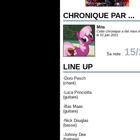
CHRONIQUE PAR ...
Mita
Cette chronique a été mise e
le 01 juin 2021
15/
Sa note :
LINE UP
-Doro Pesch
(chant)
-Luca Princiotta
(guitare)
-Bas Maas
(guitare)
-Nick Douglas
(basse)
-Johnny Dee
(batterie)