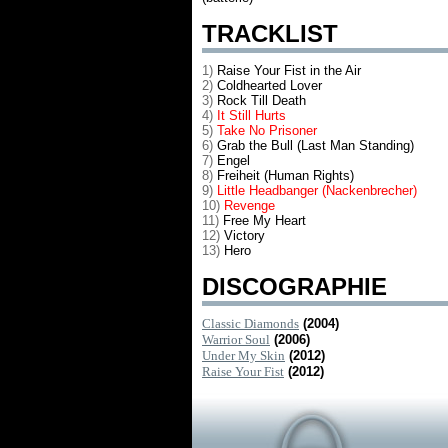
TRACKLIST
1)
Raise Your Fist in the Air
2)
Coldhearted Lover
3)
Rock Till Death
4)
It Still Hurts
5)
Take No Prisoner
6)
Grab the Bull (Last Man Standing)
7)
Engel
8)
Freiheit (Human Rights)
9)
Little Headbanger (Nackenbrecher)
10)
Revenge
11)
Free My Heart
12)
Victory
13)
Hero
DISCOGRAPHIE
Classic Diamonds
(2004)
Warrior Soul
(2006)
Under My Skin
(2012)
Raise Your Fist
(2012)