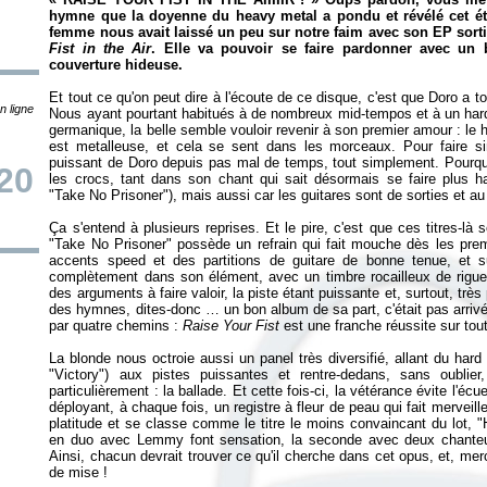
hymne que la doyenne du heavy metal a pondu et révélé cet ét
femme nous avait laissé un peu sur notre faim avec son EP sorti
Fist in the Air
. Elle va pouvoir se faire pardonner avec un 
couverture hideuse.
Et tout ce qu'on peut dire à l'écoute de ce disque, c'est que Doro a touj
n ligne
Nous ayant pourtant habitués à de nombreux mid-tempos et à un hard 
germanique, la belle semble vouloir revenir à son premier amour : le 
est metalleuse, et cela se sent dans les morceaux. Pour faire s
puissant de Doro depuis pas mal de temps, tout simplement. Pourquo
20
les crocs, tant dans son chant qui sait désormais se faire plus har
"Take No Prisoner"), mais aussi car les guitares sont de sorties et au p
Ça s'entend à plusieurs reprises. Et le pire, c'est que ces titres-là
"Take No Prisoner" possède un refrain qui fait mouche dès les pre
accents speed et des partitions de guitare de bonne tenue, et su
complètement dans son élément, avec un timbre rocailleux de rigueu
des arguments à faire valoir, la piste étant puissante et, surtout, très
des hymnes, dites-donc … un bon album de sa part, c'était pas arriv
par quatre chemins :
Raise Your Fist
est une franche réussite sur tout
La blonde nous octroie aussi un panel très diversifié, allant du hard 
"Victory") aux pistes puissantes et rentre-dedans, sans oublier
particulièrement : la ballade. Et cette fois-ci, la vétérance évite l'é
déployant, à chaque fois, un registre à fleur de peau qui fait merveille
platitude et se classe comme le titre le moins convaincant du lot, "H
en duo avec Lemmy font sensation, la seconde avec deux chanteur
Ainsi, chacun devrait trouver ce qu'il cherche dans cet opus, et, mer
de mise !