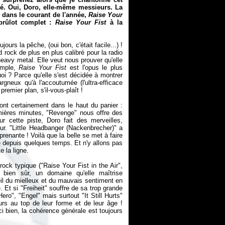
é. Oui, Doro, elle-même messieurs. La
 dans le courant de l'année,
Raise Your
brûlot complet :
Raise Your Fist
à la
ours la pêche, (oui bon, c'était facile...) !
rock de plus en plus calibré pour la radio
heavy metal. Elle veut nous prouver qu'elle
imple,
Raise Your Fist
est l'opus le plus
i ? Parce qu'elle s'est décidée à montrer
gneux qu'à l'accoutumée (l'ultra-efficace
remier plan, s'il-vous-plaît !
 sont certainement dans le haut du panier :
mières minutes, "Revenge" nous offre des
r cette piste, Doro fait des merveilles,
r. "Little Headbanger (Nackenbrecher)" a
 prenante ! Voilà que la belle se met à faire
é depuis quelques temps. Et n'y allons pas
e la ligne.
rock typique ("Raise Your Fist in the Air",
, bien sûr, un domaine qu'elle maîtrise
cueil du mielleux et du mauvais sentiment en
. Et si "Freiheit" souffre de sa trop grande
ero", "Engel" mais surtout "It Still Hurts"
s au top de leur forme et de leur âge !
ci bien, la cohérence générale est toujours