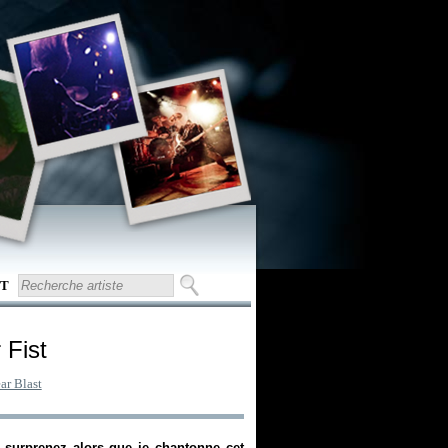
T
 Fist
ar Blast
surprenez alors que je chantonne cet