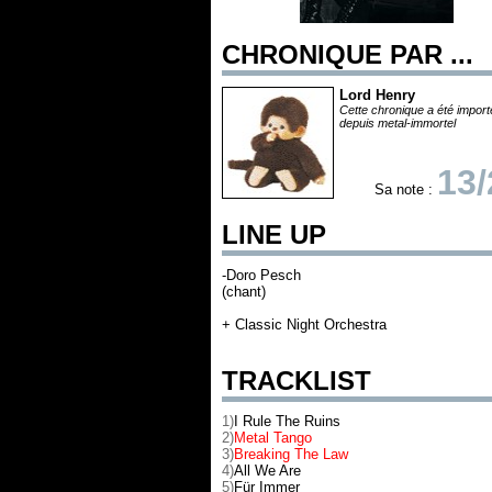
CHRONIQUE PAR ...
Lord Henry
Cette chronique a été impor
depuis metal-immortel
13/
Sa note :
LINE UP
-Doro Pesch
(chant)
+ Classic Night Orchestra
TRACKLIST
1)
I Rule The Ruins
2)
Metal Tango
3)
Breaking The Law
4)
All We Are
5)
Für Immer