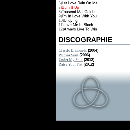
6)
Let Love Rain On Me
7)
Burn It Up
8)
Tausend Mal Gelebt
9)
I'm In Love With You
10)
Undying
11)
Love Me In Black
12)
Always Live To Win
DISCOGRAPHIE
Classic Diamonds
(2004)
Warrior Soul
(2006)
Under My Skin
(2012)
Raise Your Fist
(2012)