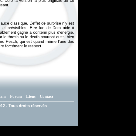
ec Doro la version la plus originale de ce
uce classique. L’effet de surprise n’y est
 et prévisibles. Etre fan de Doro aide à
lablement gagné à contenir plus d’énergie,
r le thrash ou le death pourront aussi bien
e Doro Pesch, qui est quand même l’une des
ire forcément le respect.
eam
Forum
Liens
Contact
12 - Tous droits réservés