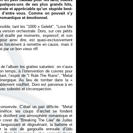
uelques-uns de ses plus grands hits,
osée et appréciable qu’un stupide best-
it d’entre vous. Comme on pouvait s’y
 romantique et émotionnel.
nsible, tant les "1000 x Gelebt", "Love Me
 version orchestrale. Doro, sur ces petits
l éraillé par moments, expressif, et son
our ainsi dire, est quasi-exclusivement
as forcément à remettre en cause, mais il
 de l’album les grattes saturées: on n’aura
en temps, à l’intervention de cuivres pour
ant, l’esprit de "I Rule The Ruins", "Metal
 énergique. Au lieu de tomber dans la «
blement souffert, Doro est parvenue à en
nservée. C’était un pari difficile. "Metal
énéfice: les coups d’archet se fondent
s distillent une atmosphère romantique et
te cover du "Breaking The Law" de Judas
anguissant et dégoulinant, la batterie et
ir la voix de gargouille enrouée d’Udo