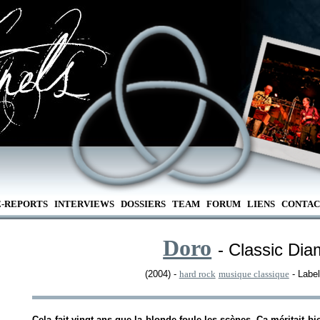
E-REPORTS
INTERVIEWS
DOSSIERS
TEAM
FORUM
LIENS
CONTAC
Doro
- Classic Di
(2004) -
hard rock
musique classique
- Labe
Cela fait vingt ans que la blonde foule les scènes. Ca méritait bi