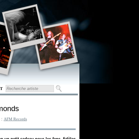
T
amonds
l :
AFM Records
en un petit cadeau pour les fans, fidèles