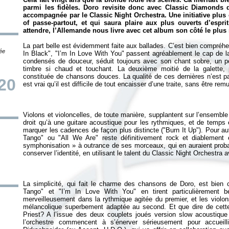
parmi les fidèles. Doro revisite donc avec
Classic Diamonds
q
accompagnée par le Classic Night Orchestra. Une initiative plus 
of passe-partout, et qui saura plaire aux plus ouverts d’espr
attendre, l’Allemande nous livre avec cet album son côté le plus
La part belle est évidemment faite aux ballades. C’est bien compréhe
tée
In Black", "I’m In Love With You" passent agréablement le cap de la
condensés de douceur, séduit toujours avec son chant sobre, un poi
timbre si chaud et touchant. La deuxième moitié de la galette, p
constituée de chansons douces. La qualité de ces dernières n’est p
20
Violons et violoncelles, de toute manière, supplantent sur l’ensemble
droit qu’à une guitare acoustique pour les rythmiques, et de temps 
marquer les cadences de façon plus distincte ("Burn It Up"). Pour aut
Tango" ou "All We Are" reste définitivement rock et diablement
symphonisation » à outrance de ses morceaux, qui en auraient proba
La simplicité, qui fait le charme des chansons de Doro, est bien co
Tango" et "I’m In Love With You" en tirent particulièrement b
merveilleusement dans la rythmique agitée du premier, et les violon
mélancolique superbement adaptée au second. Et que dire de cet
Priest? A l’issue des deux couplets joués version slow acoustique l
l’orchestre commencent à s’énerver sérieusement pour accueill