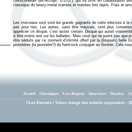
Dirkschneider (ex-Accept, U.D.O.), qui va offrir en collaboration av
Les morceaux rock sont les grands gagnants de cette relecture à la sa
pas pour rien. Les autres, sans être mauvais, sont plus convenus
apprécier ce disque, c’est assez certain. Disque qui aurait vraisemb
à être moins axé sur les ballades. Mais ceux qui ne jurent pas que pa
être séduits par ce moment d’intimité offert par la (toujours) bell
pionnières (la pionnière?) du hard-rock conjugué au féminin. Cela insp
Accueil
Chroniques
Live-Reports
Interviews
Dossiers
T
©Les Eternels / Totoro mange des enfants corporation - 20