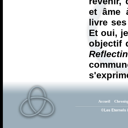
revenir, 
et âme 
livre se
Et oui, 
objectif
Reflecti
commune 
s'exprim
Accueil
Chroniq
©Les Eternels 