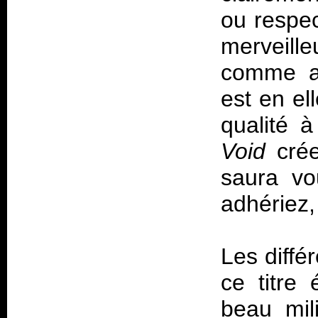
ou respec
merveille
comme au
est en e
qualité à
Void
crée
saura vo
adhériez, 
Les diffé
ce titre
beau mil