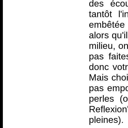
des écou
tantôt l'
embêtée 
alors qu'
milieu, o
pas fait
donc votr
Mais choi
pas empor
perles (o
Reflexio
pleines).