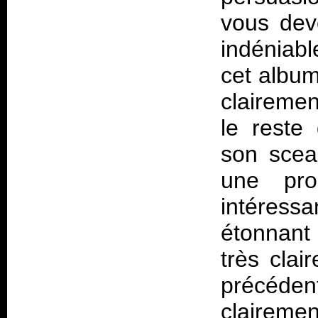
vous deve
indéniab
cet albu
clairemen
le reste
son scea
une pro
intéres
étonnant
très cla
précéden
claireme