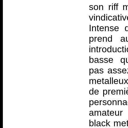
son riff 
vindicati
Intense 
prend a
introduct
basse qu
pas assez
metalleux
de premi
personn
amateur 
black met