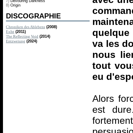
7)
Devouring Darkness
8)
Origin
comma
DISCOGRAPHIE
mainten
Chroniken des Ablebens
(2008)
quelque c
ExIst
(2011)
The Reflecting Void
(2014)
va les d
Entzweiung
(2024)
nous lie
tout vou
eu d'esp
Alors for
est dure
fortement
persuasio