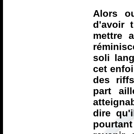
Alors o
d'avoir 
mettre a
réminis
soli lan
cet enfo
des riff
part ai
atteigna
dire qu'
pourtan