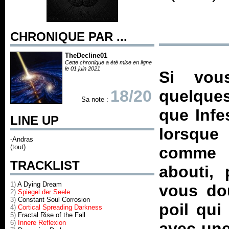
CHRONIQUE PAR ...
TheDecline01
Cette chronique a été mise en ligne
le 01 juin 2021
Si vou
18/20
quelque
Sa note :
que Infe
LINE UP
lorsque
-Andras
(tout)
comme s
TRACKLIST
abouti,
1)
A Dying Dream
vous do
2)
Spiegel der Seele
3)
Constant Soul Corrosion
poil qui
4)
Cortical Spreading Darkness
5)
Fractal Rise of the Fall
6)
Innere Reflexion
avec une