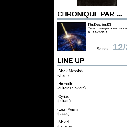
CHRONIQUE PAR ...
TheDecline01
Cette chronique a été mise e
le 01 juin 2021
12/
Sa note :
LINE UP
-Black Messiah
(chant)
-Heimoth
(guitare+claviers)
-Cyriex
(guitare)
-Eguil Voisin
(basse)
-Alsvid
(batterie)