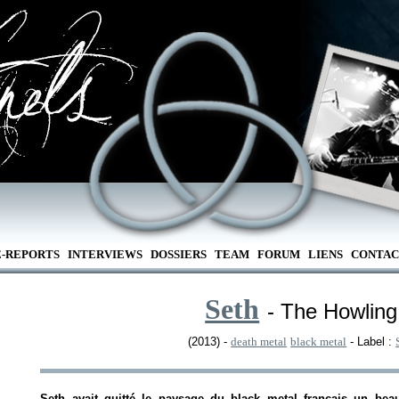
E-REPORTS
INTERVIEWS
DOSSIERS
TEAM
FORUM
LIENS
CONTAC
Seth
- The Howling 
(2013) -
death metal
black metal
- Label :
Seth avait quitté le paysage du black metal français un be