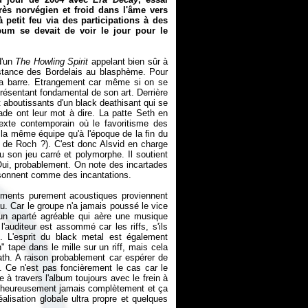
très norvégien et froid dans l'âme vers
 petit feu via des participations à des
um se devait de voir le jour pour le
d'un
The Howling Spirit
appelant bien sûr à
rsistance des Bordelais au blasphème. Pour
 la barre. Etrangement car même si on se
présentant fondamental de son art. Derrière
et aboutissants d'un black deathisant qui se
de ont leur mot à dire. La patte Seth en
texte contemporain où le favoritisme des
a même équipe qu'à l'époque de la fin du
n de Roch ?). C'est donc Alsvid en charge
 son jeu carré et polymorphe. Il soutient
ui, probablement. On note des incartades
 sonnent comme des incantations.
éments purement acoustiques proviennent
u. Car le groupe n'a jamais poussé le vice
 un aparté agréable qui aère une musique
l'auditeur est assommé car les riffs, s'ils
. L'esprit du black metal est également
tape dans le mille sur un riff, mais cela
ath. A raison probablement car espérer de
. Ce n'est pas foncièrement le cas car le
e à travers l'album toujours avec le frein à
alheureusement jamais complètement et ça
lisation globale ultra propre et quelques