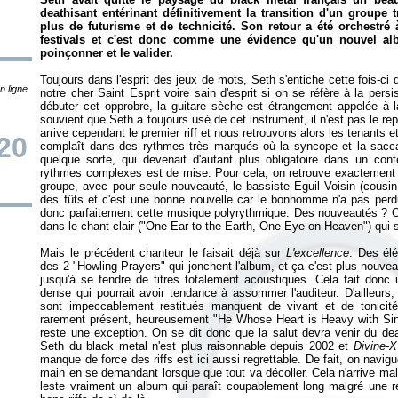
deathisant entérinant définitivement la transition d'un groupe 
plus de futurisme et de technicité. Son retour a été orchestré à
festivals et c'est donc comme une évidence qu'un nouvel alb
poinçonner et le valider.
Toujours dans l'esprit des jeux de mots, Seth s'entiche cette fois-ci 
n ligne
notre cher Saint Esprit voire sain d'esprit si on se réfère à la pe
débuter cet opprobre, la guitare sèche est étrangement appelée à
souvient que Seth a toujours usé de cet instrument, il n'est pas le re
arrive cependant le premier riff et nous retrouvons alors les tenants 
20
complaît dans des rythmes très marqués où la syncope et la sacca
quelque sorte, qui devenait d'autant plus obligatoire dans un con
rythmes complexes est de mise. Pour cela, on retrouve exactement l
groupe, avec pour seule nouveauté, le bassiste Eguil Voisin (cousi
des fûts et c'est une bonne nouvelle car le bonhomme n'a pas perdu
donc parfaitement cette musique polyrythmique. Des nouveautés ? O
dans le chant clair ("One Ear to the Earth, One Eye on Heaven") qui
Mais le précédent chanteur le faisait déjà sur
L'excellence
. Des él
des 2 "Howling Prayers" qui jonchent l'album, et ça c'est plus nouvea
jusqu'à se fendre de titres totalement acoustiques. Cela fait donc
dense qui pourrait avoir tendance à assommer l'auditeur. D'ailleurs, 
sont impeccablement restitués manquent de vivant et de tonicité
rarement présent, heureusement "He Whose Heart is Heavy with Sin" 
reste une exception. On se dit donc que la salut devra venir du de
Seth du black metal n'est plus raisonnable depuis 2002 et
Divine-X
manque de force des riffs est ici aussi regrettable. De fait, on navigu
main en se demandant lorsque que tout va décoller. Cela n'arrive m
leste vraiment un album qui paraît coupablement long malgré une réa