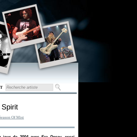
T
Spirit
Season Of Mist
au jour de 2004 avec
Era Decay
, essai