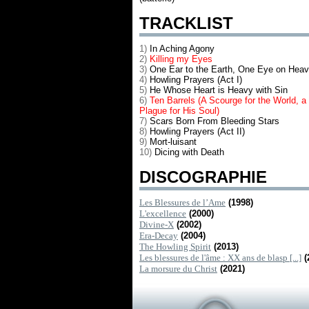
TRACKLIST
1)
In Aching Agony
2)
Killing my Eyes
3)
One Ear to the Earth, One Eye on Hea
4)
Howling Prayers (Act I)
5)
He Whose Heart is Heavy with Sin
6)
Ten Barrels (A Scourge for the World, a
Plague for His Soul)
7)
Scars Born From Bleeding Stars
8)
Howling Prayers (Act II)
9)
Mort-luisant
10)
Dicing with Death
DISCOGRAPHIE
Les Blessures de l’Ame
(1998)
L'excellence
(2000)
Divine-X
(2002)
Era-Decay
(2004)
The Howling Spirit
(2013)
Les blessures de l'âme : XX ans de blasp [...]
(
La morsure du Christ
(2021)