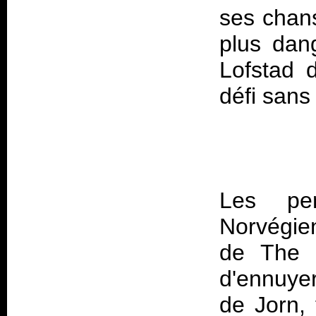
ses chans
plus dan
Lofstad d
Les pe
Norvégien
de
The 
d'ennuyer
de Jorn, 