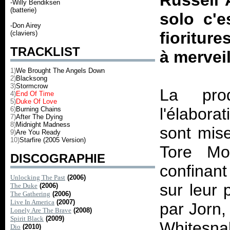
Russell 
-Willy Bendiksen
(batterie)
solo c'e
-Don Airey
fioritur
(claviers)
TRACKLIST
à merveil
1)
We Brought The Angels Down
2)
Blacksong
3)
Stormcrow
La pro
4)
End Of Time
5)
Duke Of Love
l'élabora
6)
Burning Chains
7)
After The Dying
8)
Midnight Madness
sont mise
9)
Are You Ready
10)
Starfire (2005 Version)
Tore Mo
DISCOGRAPHIE
confinant
Unlocking The Past
(2006)
sur leur
The Duke
(2006)
The Gathering
(2006)
Live In America
(2007)
par Jorn,
Lonely Are The Brave
(2008)
Spirit Black
(2009)
Whitesna
Dio
(2010)