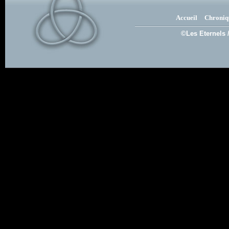
Accueil
Chroniq
©Les Eternels 