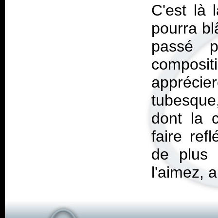
C'est là 
pourra bl
passé p
composi
apprécie
tubesque
dont la 
faire ref
de plus 
l'aimez, a