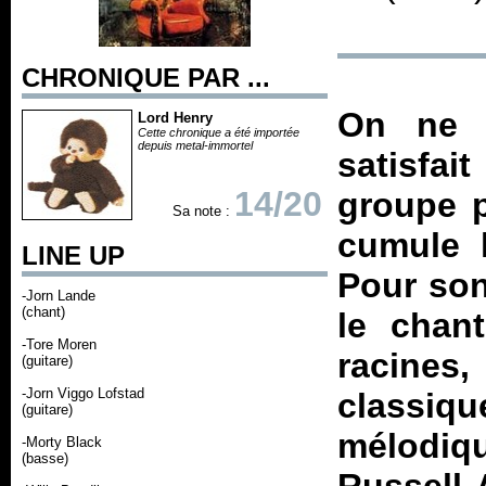
CHRONIQUE PAR ...
On ne l
Lord Henry
Cette chronique a été importée
depuis metal-immortel
satisfa
14/20
groupe p
Sa note :
cumule l
LINE UP
Pour son
-Jorn Lande
(chant)
le chan
-Tore Moren
racines
(guitare)
-Jorn Viggo Lofstad
classiqu
(guitare)
mélodiq
-Morty Black
(basse)