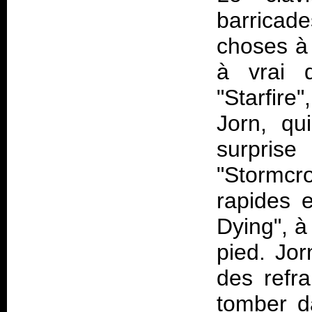
barricade
choses à 
à vrai d
"Starfir
Jorn, qu
surprise
"Stormcro
rapides 
Dying", à 
pied. Jo
des refr
tomber da