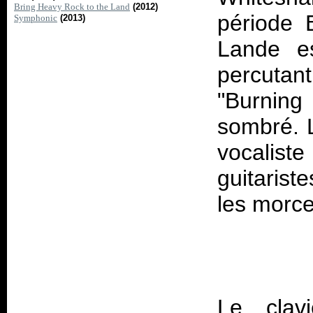
Bring Heavy Rock to the Land
(2012)
période
Symphonic
(2013)
Lande est
percuta
"Burning 
sombré. 
vocaliste
guitariste
Le clavi