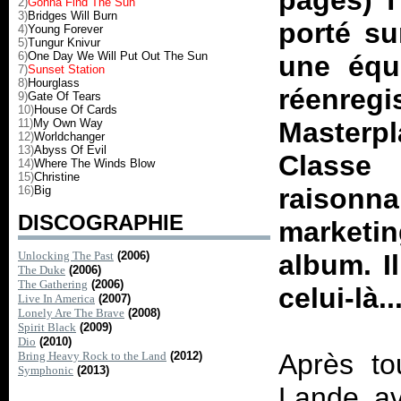
pages)
T
2)
Gonna Find The Sun
3)
Bridges Will Burn
porté su
4)
Young Forever
5)
Tungur Knivur
6)
One Day We Will Put Out The Sun
une équ
7)
Sunset Station
8)
Hourglass
réenregi
9)
Gate Of Tears
10)
House Of Cards
11)
My Own Way
Masterp
12)
Worldchanger
13)
Abyss Of Evil
Classe 
14)
Where The Winds Blow
15)
Christine
raisonna
16)
Big
DISCOGRAPHIE
marketin
Unlocking The Past
(2006)
album. I
The Duke
(2006)
The Gathering
(2006)
celui-là..
Live In America
(2007)
Lonely Are The Brave
(2008)
Spirit Black
(2009)
Dio
(2010)
Après to
Bring Heavy Rock to the Land
(2012)
Symphonic
(2013)
Lande ava