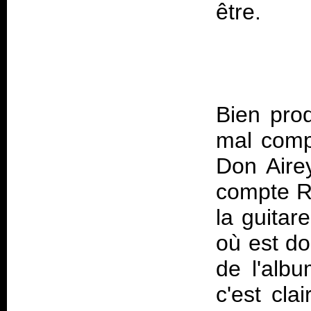
Bien pro
mal comp
Don Aire
compte R
la guitar
où est do
de l'alb
c'est cla