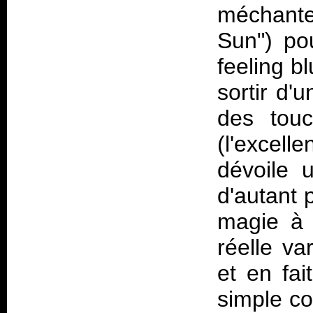
méchante
Sun") po
feeling b
sortir d'
des touc
(l'excell
dévoile 
d'autant 
magie à 
réelle va
et en fai
simple co