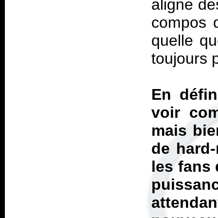
aligne de
compos d
quelle qu
toujours p
En défin
voir co
mais bie
de hard-
les fans 
puissan
attend