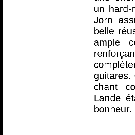
un hard-r
Jorn ass
belle réu
ample co
renforç
complèt
guitares.
chant co
Lande éta