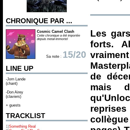
CHRONIQUE PAR ...
Les gars
Cosmic Camel Clash
Cette chronique a été importée
depuis metal-immortel
forts. 
15/20
vraiment
Sa note :
Masterpl
LINE UP
de déce
-Jorn Lande
(chant)
mais d
-Don Airey
qu'
Unlo
(claviers)
+ guests
reprises
TRACKLIST
collègu
1)
Something Real