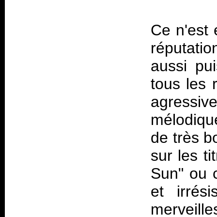
Ce n'est 
réputatio
aussi pui
tous les 
agressiv
mélodiqu
de très bo
sur les t
Sun" ou c
et irrés
merveill