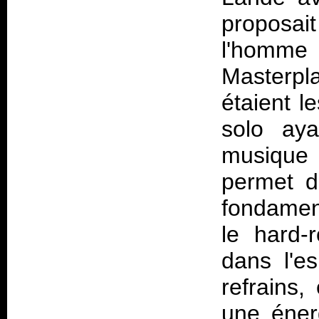
proposai
l'homme 
Masterpl
étaient l
solo ay
musique 
permet d
fondament
le hard-
dans l'es
refrains,
une éner