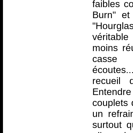
faibles 
Burn" et
"Hourgla
véritable
moins ré
casse l
écoutes
recueil 
Entendre
couplets
un refrai
surtout q