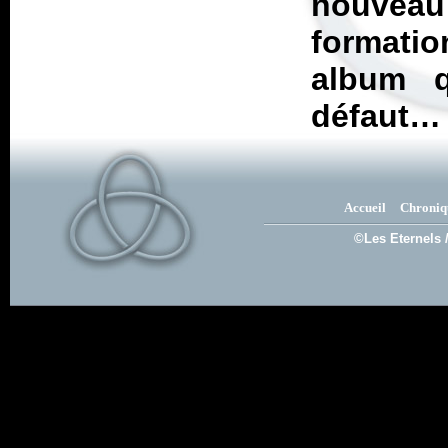
nouveau
formatio
album 
défaut…
Accueil
Chroniq
©Les Eternels 