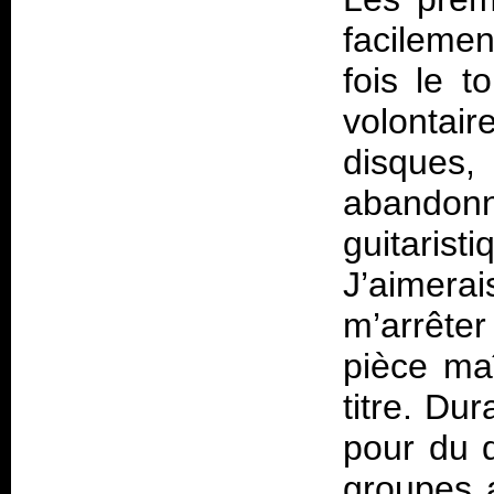
facileme
fois le t
volontai
disques,
abandonn
guitaris
J’aimera
m’arrête
pièce ma
titre. D
pour du 
groupes a