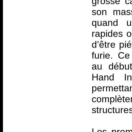
grosse c
son mass
quand un
rapides o
d’être pi
furie. C
au début
Hand In
permet
complète
structure
Les prem