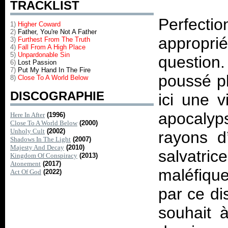
TRACKLIST
Perfecti
1)
Higher Coward
2)
Father, You're Not A Father
appropri
3)
Furthest From The Truth
4)
Fall From A High Place
5)
Unpardonable Sin
question
6)
Lost Passion
7)
Put My Hand In The Fire
poussé pl
8)
Close To A World Below
DISCOGRAPHIE
ici une v
apocalyps
Here In After
(1996)
Close To A World Below
(2000)
Unholy Cult
(2002)
rayons d
Shadows In The Light
(2007)
Majesty And Decay
(2010)
salvatri
Kingdom Of Conspiracy
(2013)
Atonement
(2017)
maléfique
Act Of God
(2022)
par ce di
souhait à