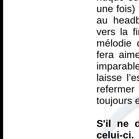
une fois)
au headb
vers la f
mélodie 
fera aim
imparable
laisse l’
refermer 
toujours
S'il ne 
celui-