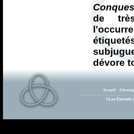
Conques
de trè
l'occu
étiquet
subjugu
dévore t
Accueil
Chroniq
©Les Eternels 