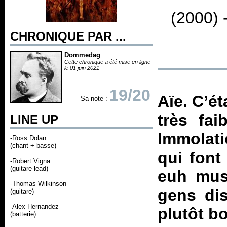
(2000) 
CHRONIQUE PAR ...
Dommedag
Cette chronique a été mise en ligne
le 01 juin 2021
19/20
Aïe. C’ét
Sa note :
très fai
LINE UP
Immolati
-Ross Dolan
(chant + basse)
qui font
-Robert Vigna
(guitare lead)
euh musi
-Thomas Wilkinson
gens dis
(guitare)
-Alex Hernandez
plutôt b
(batterie)