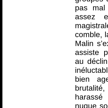
pas mal 
assez e
magistr
comble, l
Malin s’e
assiste 
au déclin
inélucta
bien age
brutalité
harassé
nuque souf