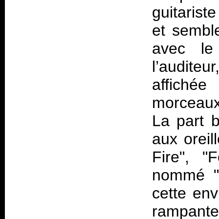
guitarist
et sembl
avec le
l’audite
affichée
morceaux
La part b
aux oreil
Fire", "
nommé "L
cette env
rampante