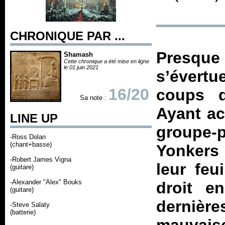
CHRONIQUE PAR ...
Presqu
Shamash
Cette chronique a été mise en ligne
le 01 juin 2021
s’évertu
16/20
coups d
Sa note :
Ayant ac
LINE UP
groupe-
-Ross Dolan
(chant+basse)
Yonkers 
-Robert James Vigna
leur feu
(guitare)
-Alexander "Alex" Bouks
droit e
(guitare)
derniè
-Steve Salaty
(batterie)