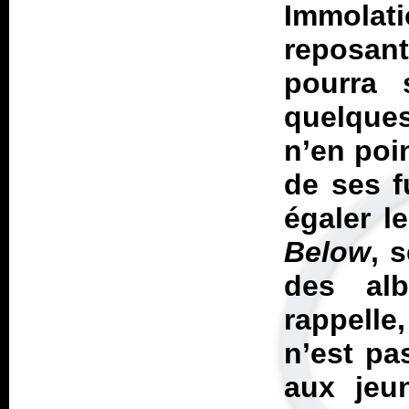
Immolat
reposan
pourra 
quelques
n’en poi
de ses f
égaler l
Below
, 
des al
rappelle
n’est pa
aux jeu