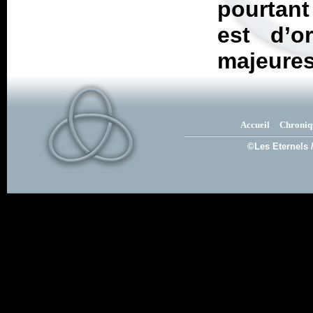
pourtant
est d’o
majeures
Accueil
Chroniq
©Les Eternels 