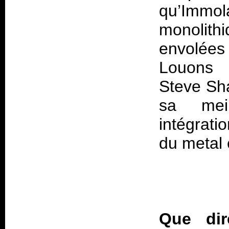
qu’Immo
monolit
envolées
Louons d
Steve Sha
sa meil
intégrati
du metal
Que dir