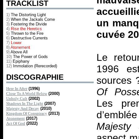
mauvais
TRACKLIST
accueill
1)
The Distorting Light
2)
When the Jackals Come
un manqu
3)
Fostering the Divide
4)
Rise the Heretics
cuvée 20
5)
Thrown to the Fire
6)
Destructive Currents
7)
Lower
8)
Atonement
9)
Above All
Le retou
10)
The Power of Gods
11)
Epiphany
1996 est
12)
Immolation (Rerecorded)
DISCOGRAPHIE
sources 
Here In After
(1996)
Of Posse
Close To A World Below
(2000)
Unholy Cult
(2002)
Les prem
Shadows In The Light
(2007)
Majesty And Decay
(2010)
d’emblé
Kingdom Of Conspiracy
(2013)
Atonement
(2017)
Majesty
Act Of God
(2022)
aspect ma