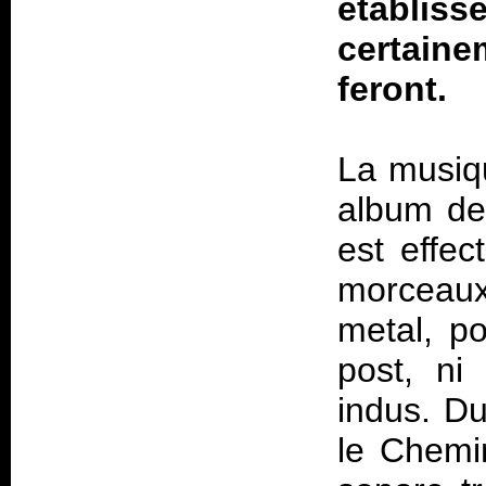
établis
certaine
feront.
La musiq
album des
est effec
morceaux
metal, po
post, ni
indus. Du
le Chemin