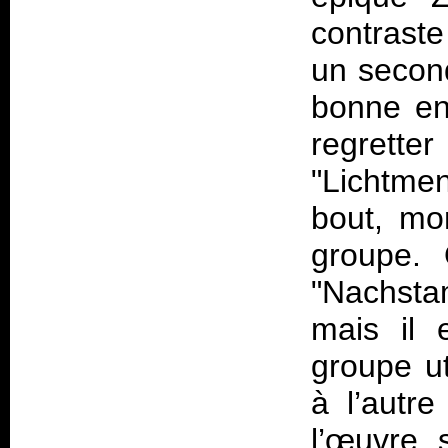
contraste
un secon
bonne en
regretter
"Lichtme
bout, mo
groupe. 
"Nachstam
mais il 
groupe ut
à l’autr
l’œuvre, 