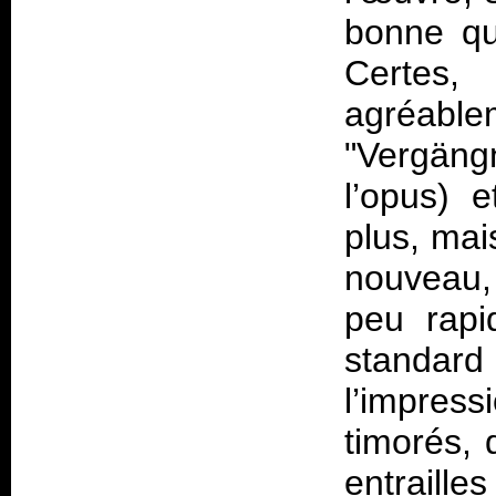
bonne qu
Certes,
agréable
"Vergäng
l’opus) 
plus, mai
nouveau,
peu rapi
standar
l’impress
timorés, 
entraille