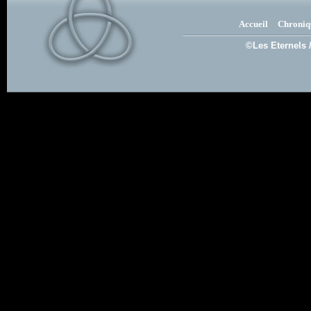
Accueil
Chroniq
©Les Eternels 