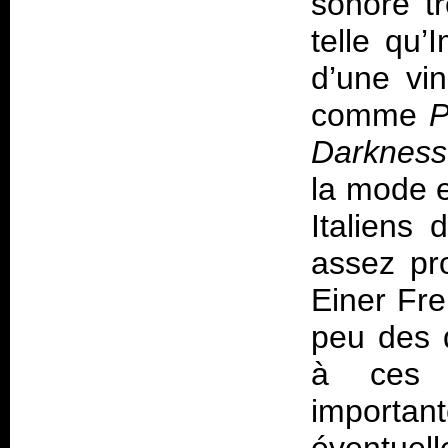
sonore t
telle qu’
d’une vi
comme
P
Darkness
la mode e
Italiens 
assez pr
Einer Fre
peu des d
à ces 
import