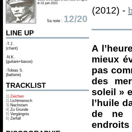
le 01 juin 2021
(2012) -
12/20
Sa note :
LINE UP
-T.J.
A l’heure
(chant)
mieux év
-N.K.
(guitare+basse)
pas com
-Tobias S.
(batterie)
des mer
TRACKLIST
soleil
» 
1)
Zeichen
l’huile d
2)
Lichtmensch
3)
Nachstam
4)
Zu Grunde
de ne 
5)
Vergängnis
6)
Zerfall
endroits