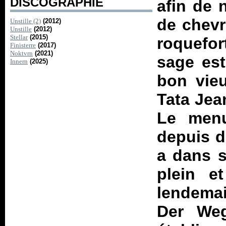
DISCOGRAPHIE
afin de 
de chevr
Unstille (2)
(2012)
Unstille
(2012)
Stellar
(2015)
roquefor
Finisterre
(2017)
Noktvrn
(2021)
sage est
Innern
(2025)
bon vieu
Tata Jea
Le menu
depuis d
a dans s
plein e
lendemai
Der Weg