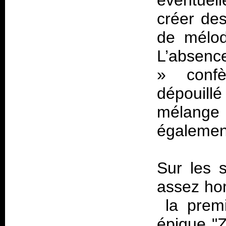
éventuel
créer de
de mélod
L’absenc
» confè
dépouillé
mélange 
également
Sur les s
assez hom
la premi
épique "Z