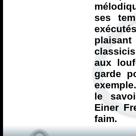
mélodiqu
ses tem
exécuté
plaisan
classici
aux louf
garde p
exemple.
le savo
Einer Fr
faim.