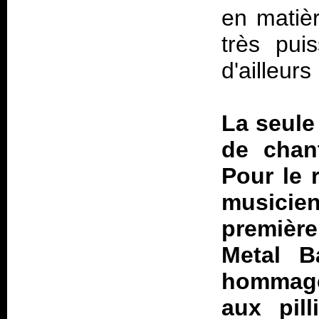
en matièr
très pui
d'ailleur
La seule 
de chan
Pour le 
musicie
première
Metal B
hommage
aux pill