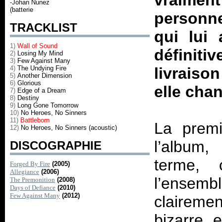
vraiment
-Johan Nunez
(batterie
personne
TRACKLIST
qui lui
1)
Wall of Sound
définiti
2)
Losing My Mind
3)
Few Against Many
4)
The Undying Fire
livraiso
5)
Another Dimension
6)
Glorious
elle cha
7)
Edge of a Dream
8)
Destiny
9)
Long Gone Tomorrow
10)
No Heroes, No Sinners
11)
Battleborn
La premi
12)
No Heroes, No Sinners (acoustic)
l’album
DISCOGRAPHIE
terme, 
Forged By Fire
(2005)
Allegiance
(2006)
l’ensemb
The Premonition
(2008)
Days of Defiance
(2010)
Few Against Many
(2012)
claireme
bizarre, 