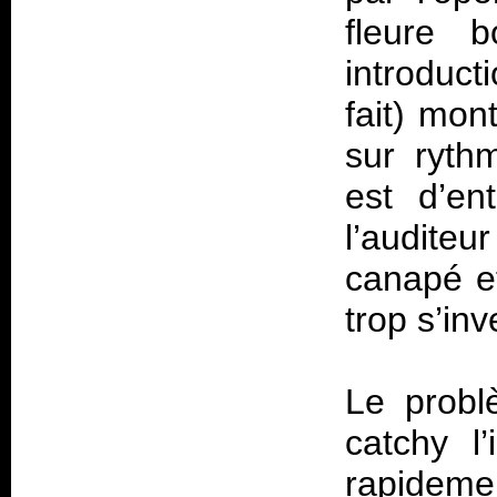
fleure b
introduct
fait) mon
sur ryth
est d’en
l’audite
canapé et
trop s’inve
Le probl
catchy l
rapidem