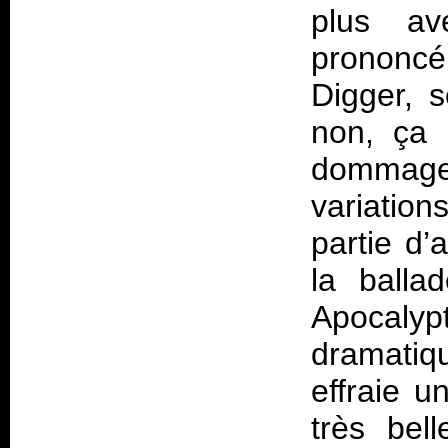
plus av
prononc
Digger, s
non, ça n
dommage
variation
partie d’
la balla
Apocalyp
dramatiq
effraie u
très bel