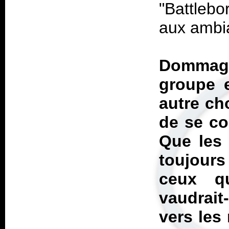
"Battleb
aux ambia
Dommage
groupe 
autre ch
de se co
Que les 
toujours 
ceux q
vaudrait
vers les