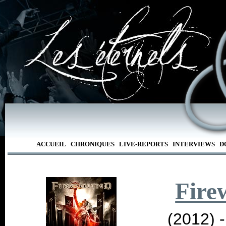
ACCUEIL
CHRONIQUES
LIVE-REPORTS
INTERVIEWS
D
Fire
(2012) 