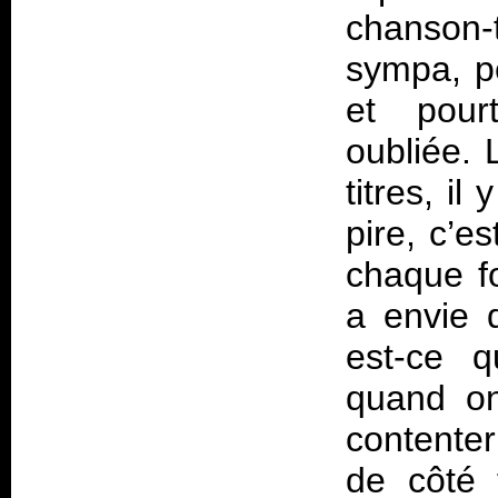
chanson-t
sympa, pe
et pourt
oubliée. 
titres, il
pire, c’e
chaque f
a envie 
est-ce q
quand on
contenter
de côté t