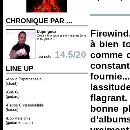
CHRONIQUE PAR ...
Firewind
Dupinguez
Cette chronique a été mise en ligne
le 01 juin 2021
à bien t
14.5/20
comme du
Sa note :
consta
LINE UP
fournie.
-Apollo Papathanasio
(chant)
lassitu
-Gus G.
flagrant.
(guitare)
-Petros Christodoulidis
bonne pl
(basse)
d’albu
-Bob Katsionis
(guitare+clavier)