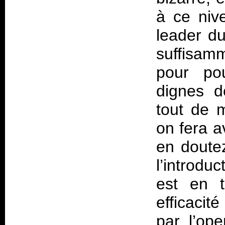
à ce nive
leader d
suffisam
pour po
dignes d
tout de 
on fera a
en doute
l’introdu
est en t
efficacit
par l’ope