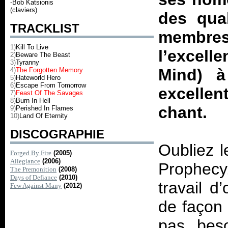
-Bob Katsionis
(claviers)
des qual
TRACKLIST
membr
1)
Kill To Live
l’excell
2)
Beware The Beast
3)
Tyranny
Mind) à
4)
The Forgotten Memory
5)
Hateworld Hero
6)
Escape From Tomorrow
excellen
7)
Feast Of The Savages
8)
Burn In Hell
chant.
9)
Perished In Flames
10)
Land Of Eternity
DISCOGRAPHIE
Oubliez l
Forged By Fire
(2005)
Allegiance
(2006)
Prophecy
The Premonition
(2008)
Days of Defiance
(2010)
travail d
Few Against Many
(2012)
de façon 
pas beso