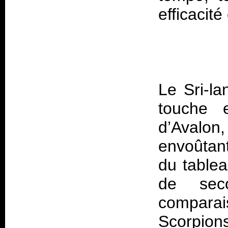
Le Sri-l
touche 
d’Avalo
envoûtant
du table
de sec
compar
Scorpion