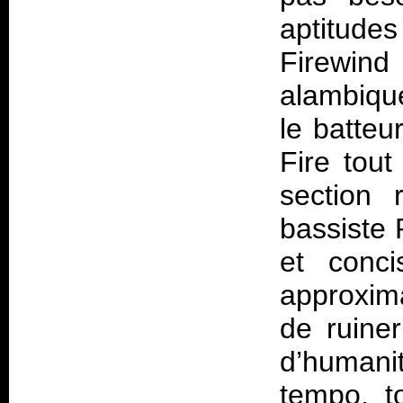
aptitudes
Firewin
alambiqu
le batteu
Fire
tout 
section 
bassiste 
et conci
approxima
de ruine
d’humani
tempo, t