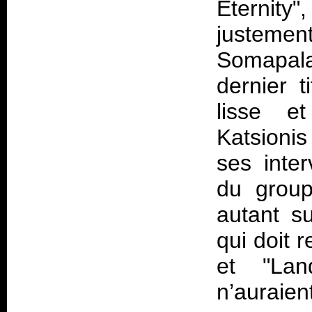
Eternit
justemen
Somapala 
dernier t
lisse et
Katsioni
ses inte
du group
autant s
qui doit 
et "Land
n’auraie