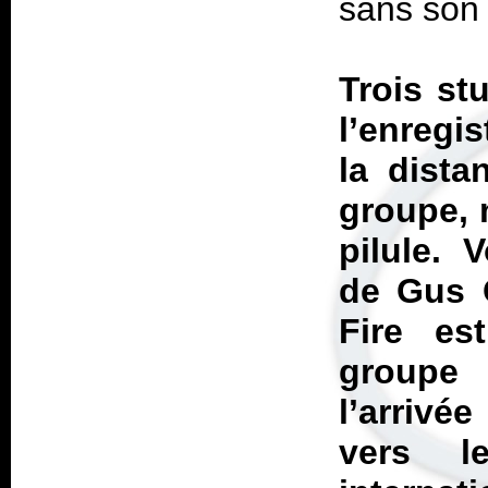
sans son 
Trois st
l’enregi
la dist
groupe, 
pilule. 
de Gus G
Fire
est
groupe 
l’arrivé
vers l