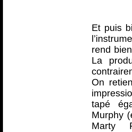
Et puis b
l’instrum
rend bien
La produ
contrair
On retie
impressi
tapé éga
Murphy (e
Marty F