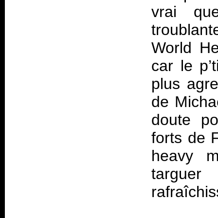
vrai qu
troublant
World Her
car le p’
plus agre
de Micha
doute po
forts de 
heavy mé
targue