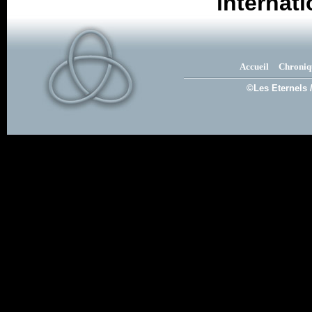
internat
Accueil
Chroniq
©Les Eternels 