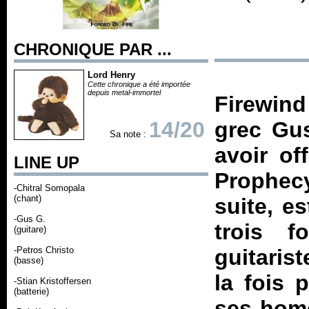
CHRONIQUE PAR ...
Lord Henry
Cette chronique a été importée
depuis metal-immortel
Firewind 
14/20
grec Gus
Sa note :
avoir of
LINE UP
Prophecy
-Chitral Somopala
(chant)
suite, e
-Gus G.
trois f
(guitare)
-Petros Christo
guitaris
(basse)
la fois 
-Stian Kristoffersen
(batterie)
ses homo