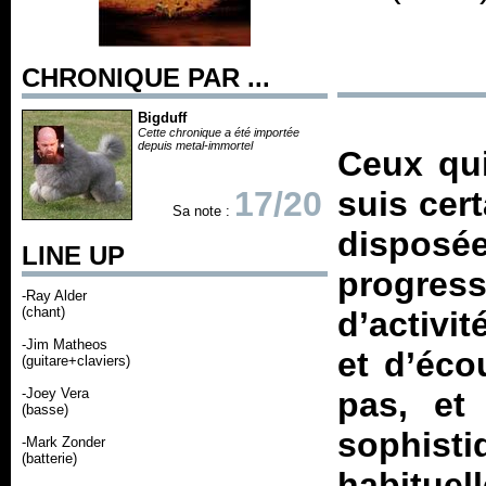
CHRONIQUE PAR ...
Bigduff
Cette chronique a été importée
depuis metal-immortel
Ceux qui
17/20
suis cer
Sa note :
disposée
LINE UP
progress
-Ray Alder
(chant)
d’activi
-Jim Matheos
et d’éco
(guitare+claviers)
-Joey Vera
pas, et
(basse)
sophist
-Mark Zonder
(batterie)
habituel