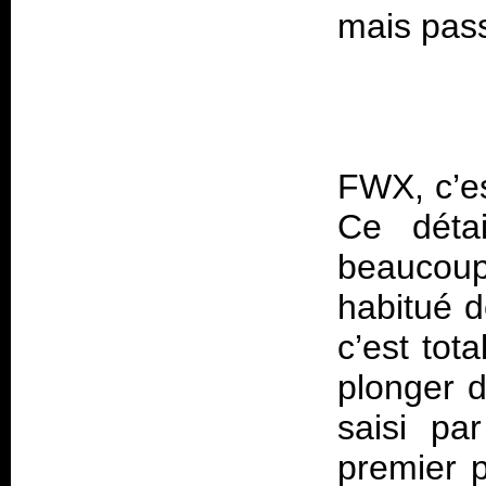
FWX
, c’
Ce détai
beaucou
habitué 
c’est tot
plonger 
saisi pa
premier p