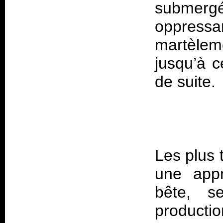
submerg
oppress
martèle
jusqu’à c
Les plus 
une appr
bête, s
producti