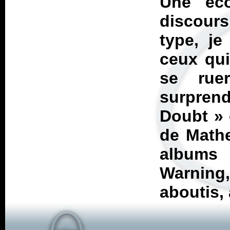
Une éco
discours
type, je
ceux qui
se rue
surprend
Doubt » 
de Mathe
albums 
Warning
aboutis,