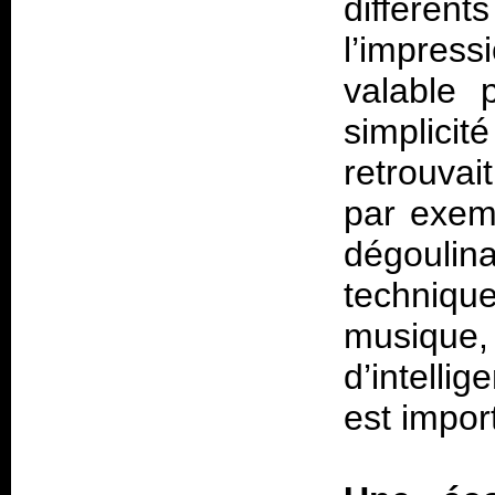
différent
l’impres
valable
simplici
retrouvai
par exemp
dégoulin
techniqu
musique,
d’intellig
est impor