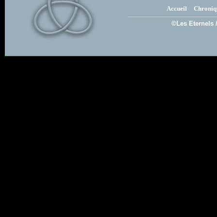
Accueil
Chroniq
©Les Eternels 