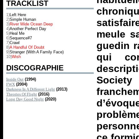
TRACKLIST
chroniq
1)
Left Here
2)
Simple Human
satisfa
3)
River Wide Ocean Deep
4)
Another Perfect Day
meule s
5)
Heal Me
6)
Sequence#7
guedin 
7)
Crawl
8)
A Handful Of Doubt
9)
Stranger (With A Family Face)
qui co
10)
Wish
descrip
DISCOGRAPHIE
Society
Inside Out
(1994)
FWX
(2004)
franch
Darkness In A Different Light
(2013)
Theories Of Flight
(2016)
Long Day Good Night
(2020)
d’évoque
problème
personne
ce formi