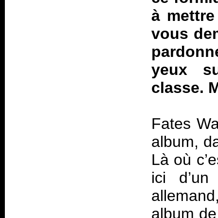
à mettre
vous dem
pardonn
yeux s
classe. M
Fates War
album, da
Là où c’e
ici d’u
allemand
album de 