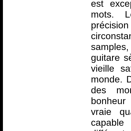
est exce
mots. L
précis
circonst
samples,
guitare 
vieille 
monde. Du
des mor
bonheur 
vraie qu
capable 