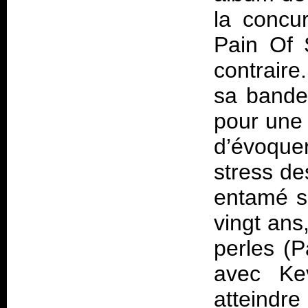
la concu
Pain Of S
contrair
sa bande
pour une 
d’évoque
stress de
entamé sa
vingt ans
perles (
P
avec Ke
atteindre