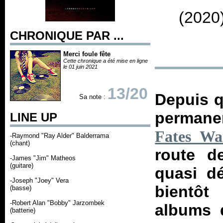
(2020
CHRONIQUE PAR ...
Merci foule fête
Cette chronique a été mise en ligne
le 01 juin 2021
13/20
Depuis 
Sa note :
permane
LINE UP
Fates Wa
-Raymond "Ray Alder" Balderrama
(chant)
route d
-James "Jim" Matheos
(guitare)
quasi d
-Joseph "Joey" Vera
bientôt
(basse)
-Robert Alan "Bobby" Jarzombek
albums 
(batterie)