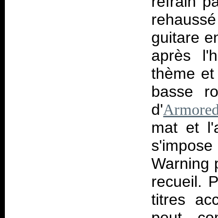
refrain 
rehaussé
guitare e
après l'h
thème et l
basse ro
d'
Armored
mat et l'
s'impos
Warning p
recueil. 
titres ac
peut com