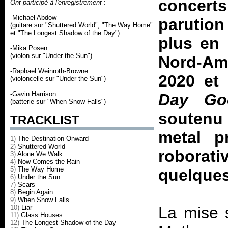
concerts 
Ont participé à l'enregistrement
:
-Michael Abdow
parution
(guitare sur "Shuttered World", "The Way Home"
et "The Longest Shadow of the Day")
plus en 
-Mika Posen
(violon sur "Under the Sun")
Nord-Amé
-Raphael Weinroth-Browne
2020 et
(violoncelle sur "Under the Sun")
-Gavin Harrison
Day Go
(batterie sur "When Snow Falls")
soutenu 
TRACKLIST
metal p
1)
The Destination Onward
2)
Shuttered World
roborat
3)
Alone We Walk
4)
Now Comes the Rain
5)
The Way Home
quelques
6)
Under the Sun
7)
Scars
8)
Begin Again
9)
When Snow Falls
10)
Liar
La mise 
11)
Glass Houses
12)
The Longest Shadow of the Day