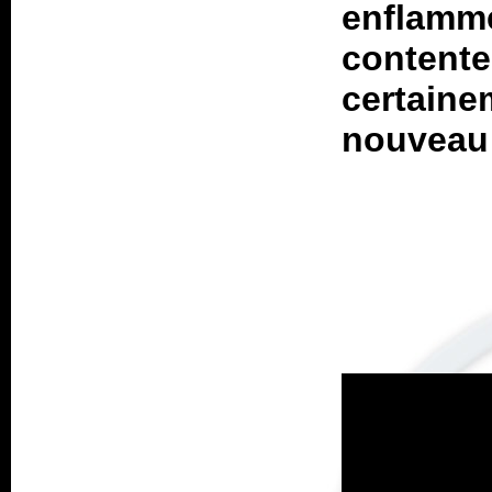
enflamme
conten
certaine
nouveau 