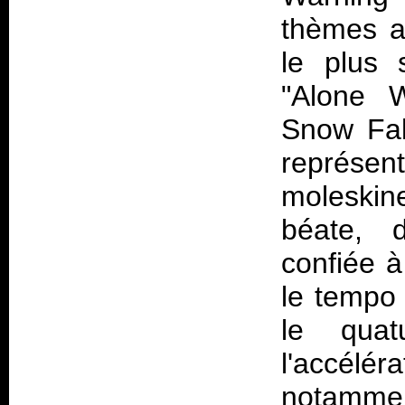
thèmes au
le plus 
"Alone 
Snow Fal
représent
moleskine
béate, d
confiée à
le tempo 
le quat
l'accélér
notamment