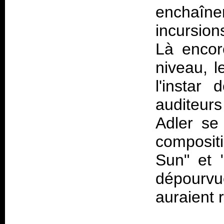
enchaî
incursio
Là encor
niveau, l
l'instar
auditeur
Adler se
compositi
Sun" et 
dépourvu
auraient