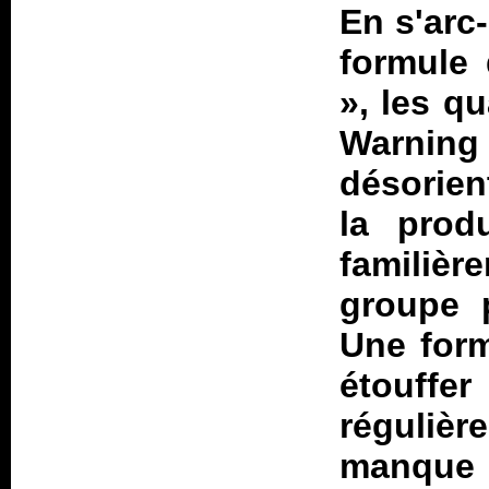
En s'arc
formule 
», les q
Warning 
désorient
la prod
familièr
groupe 
Une form
étouff
réguliè
manque