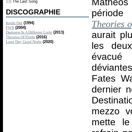
Matheos 
13)
The Last Song
période 
DISCOGRAPHIE
Theories o
Inside Out
(1994)
FWX
(2004)
aurait pl
Darkness In A Different Light
(2013)
Theories Of Flight
(2016)
Long Day Good Night
(2020)
les deu
évacué 
déviantes
Fates Wa
dernier 
Destinat
mezzo vo
mette le