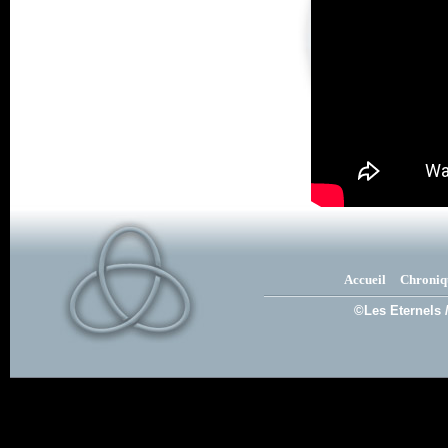
Accueil
Chroniq
©Les Eternels 