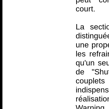
court.
La secti
distingu
une prope
les refra
qu'un seu
de "Shut
couplets
indispens
réalisati
Warning 