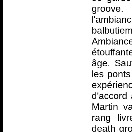
groove
l'ambia
balbutie
Ambianc
étouffan
âge. Sauf
les ponts
expérie
d'accord 
Martin v
rang liv
death gro