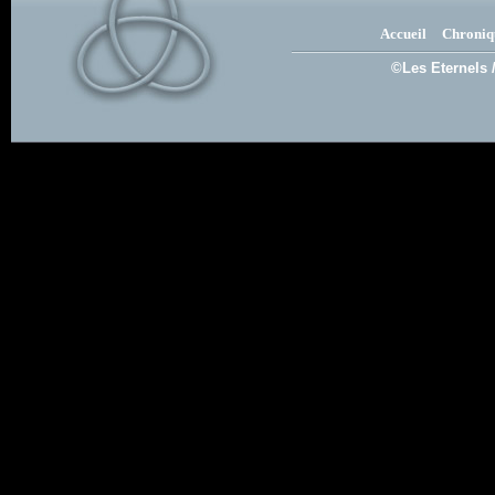
Accueil
Chroniq
©Les Eternels 