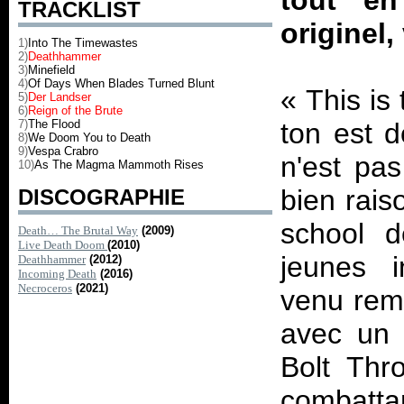
tout en
TRACKLIST
originel
1)
Into The Timewastes
2)
Deathhammer
3)
Minefield
4)
Of Days When Blades Turned Blunt
«
This is
5)
Der Landser
6)
Reign of the Brute
7)
The Flood
ton est 
8)
We Doom You to Death
9)
Vespa Crabro
n'est pas
10)
As The Magma Mammoth Rises
bien rais
DISCOGRAPHIE
school d
Death… The Brutal Way
(2009)
Live Death Doom
(2010)
jeunes 
Deathhammer
(2012)
Incoming Death
(2016)
Necroceros
(2021)
venu reme
avec un 
Bolt Thr
combatta