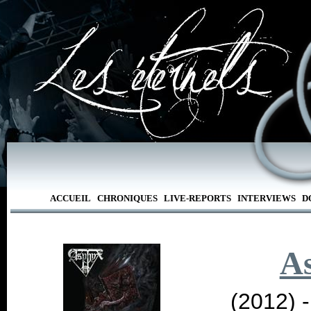
ACCUEIL
CHRONIQUES
LIVE-REPORTS
INTERVIEWS
D
A
(2012) 