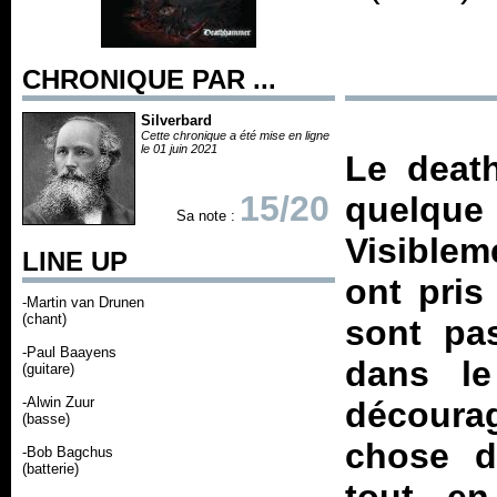
CHRONIQUE PAR ...
Silverbard
Cette chronique a été mise en ligne
le 01 juin 2021
Le death
15/20
quelqu
Sa note :
Visible
LINE UP
ont pris
-Martin van Drunen
(chant)
sont pa
-Paul Baayens
dans le
(guitare)
-Alwin Zuur
découra
(basse)
chose de
-Bob Bagchus
(batterie)