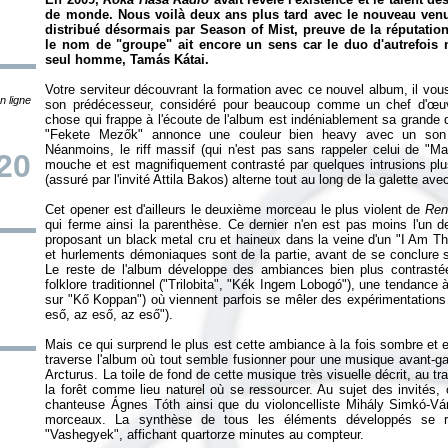
de monde. Nous voilà deux ans plus tard avec le nouveau ve
distribué désormais par Season of Mist, preuve de la réputatio
le nom de "groupe" ait encore un sens car le duo d'autrefois
seul homme, Tamás Kátai.
Votre serviteur découvrant la formation avec ce nouvel album, il vo
n ligne
son prédécesseur, considéré pour beaucoup comme un chef d'œuvr
chose qui frappe à l'écoute de l'album est indéniablement sa grande d
"Fekete Mezők" annonce une couleur bien heavy avec un son e
Néanmoins, le riff massif (qui n'est pas sans rappeler celui de "M
/20
mouche et est magnifiquement contrasté par quelques intrusions plu
(assuré par l'invité Attila Bakos) alterne tout au long de la galette a
Cet opener est d'ailleurs le deuxième morceau le plus violent de
Ren
qui ferme ainsi la parenthèse. Ce dernier n'en est pas moins l'un d
proposant un black metal cru et haineux dans la veine d'un "I Am T
et hurlements démoniaques sont de la partie, avant de se conclure sur
Le reste de l'album développe des ambiances bien plus contrast
folklore traditionnel ("Trilobita", "Kék Ingem Lobogó"), une tendance 
sur "Kő Koppan") où viennent parfois se mêler des expérimentations
eső, az eső, az eső").
Mais ce qui surprend le plus est cette ambiance à la fois sombre et
traverse l'album où tout semble fusionner pour une musique avant-gard
Arcturus. La toile de fond de cette musique très visuelle décrit, au t
la forêt comme lieu naturel où se ressourcer. Au sujet des invités, 
chanteuse Ágnes Tóth ainsi que du violoncelliste Mihály Simkó-Vár
morceaux. La synthèse de tous les éléments développés se retr
"Vashegyek", affichant quartorze minutes au compteur.