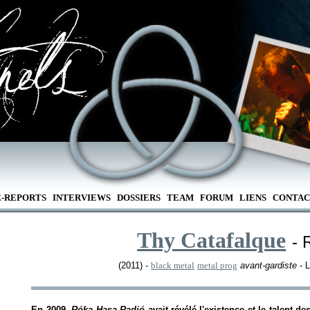
E-REPORTS
INTERVIEWS
DOSSIERS
TEAM
FORUM
LIENS
CONTAC
Thy Catafalque
- 
(2011) -
black metal
metal prog
avant-gardiste
- L
En 2009,
Róka Hasa Radió
avait révélé l'existence et le talent 