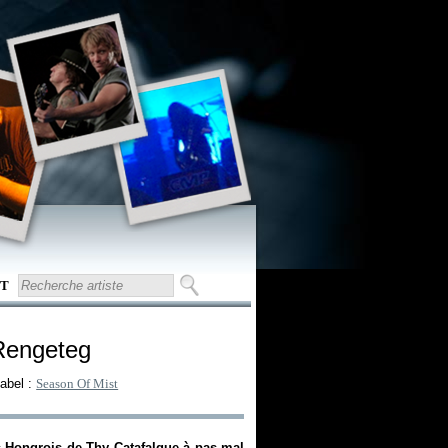
T
Rengeteg
abel :
Season Of Mist
des Hongrois de Thy Catafalque à pas mal