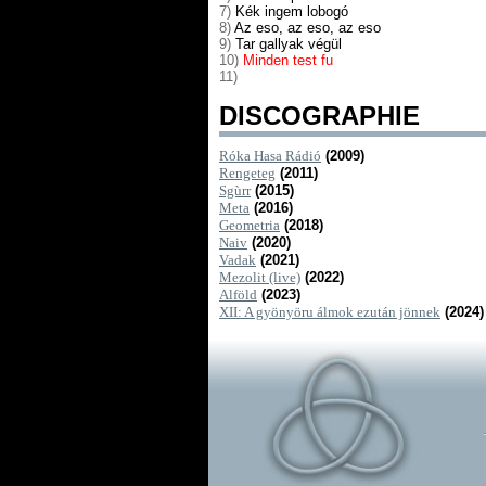
7)
Kék ingem lobogó
8)
Az eso, az eso, az eso
9)
Tar gallyak végül
10)
Minden test fu
11)
DISCOGRAPHIE
Róka Hasa Rádió
(2009)
Rengeteg
(2011)
Sgùrr
(2015)
Meta
(2016)
Geometria
(2018)
Naiv
(2020)
Vadak
(2021)
Mezolit (live)
(2022)
Alföld
(2023)
XII: A gyönyöru álmok ezután jönnek
(2024)