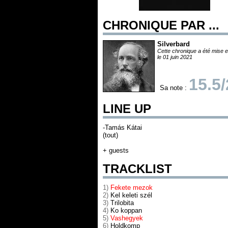
CHRONIQUE PAR ...
Silverbard
Cette chronique a été mise e
le 01 juin 2021
15.5
Sa note :
LINE UP
-Tamás Kátai
(tout)
+ guests
TRACKLIST
1)
Fekete mezok
2)
Kel keleti szél
3)
Trilobita
4)
Ko koppan
5)
Vashegyek
6)
Holdkomp