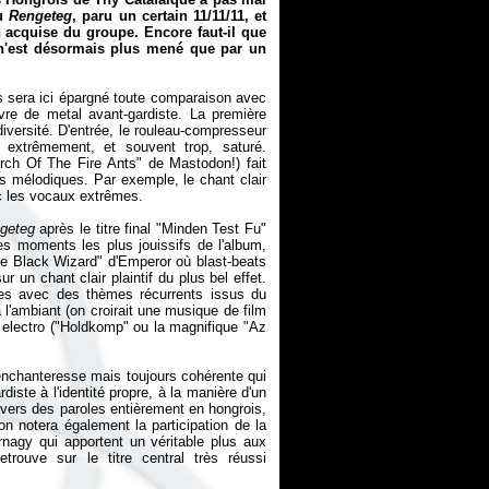
nu
Rengeteg
, paru un certain 11/11/11, et
n acquise du groupe. Encore faut-il que
 n'est désormais plus mené que par un
us sera ici épargné toute comparaison avec
e de metal avant-gardiste. La première
iversité. D'entrée, le rouleau-compresseur
xtrêmement, et souvent trop, saturé.
arch Of The Fire Ants" de Mastodon!) fait
s mélodiques. Par exemple, le chant clair
vec les vocaux extrêmes.
geteg
après le titre final "Minden Test Fu"
es moments les plus jouissifs de l'album,
he Black Wizard" d'Emperor où blast-beats
 un chant clair plaintif du plus bel effet.
ées avec des thèmes récurrents issus du
à l'ambiant (on croirait une musique de film
 electro ("Holdkomp" ou la magnifique "Az
 enchanteresse mais toujours cohérente qui
iste à l'identité propre, à la manière d'un
ravers des paroles entièrement en hongrois,
on notera également la participation de la
nagy qui apportent un véritable plus aux
ouve sur le titre central très réussi