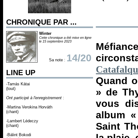
CHRONIQUE PAR ...
Winter
Cette chronique a été mise en ligne
le 15 septembre 2023
Méfianc
14/20
circon
Sa note :
Catafalq
LINE UP
Quand o
-Tamás Kátai
(tout)
» de Thy
Ont participé à l'enregistrement
:
vous di
-Martina Verokina Horváth
(chant)
album 
-Lambert Lédeczy
Saint Th
(chant)
la plaie, 
-Bálint Bokodi