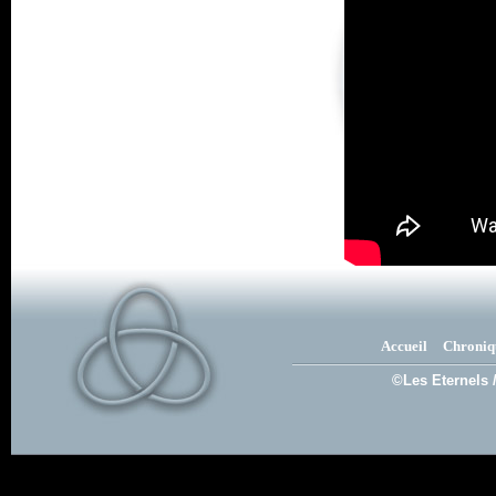
Accueil
Chroniq
©Les Eternels 