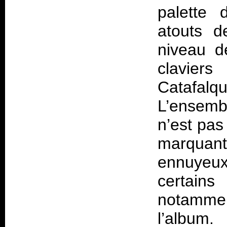
palette 
atouts 
niveau d
clavier
Catafalq
L’ensembl
n’est pas
marquant
ennuyeu
certains
notammen
l’albu