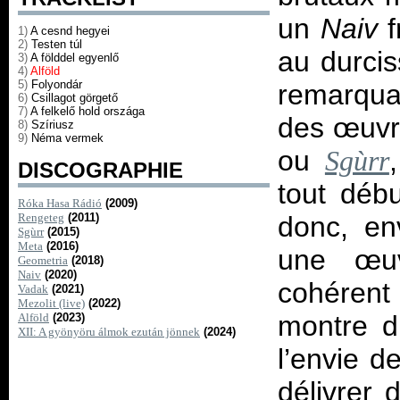
un
Naiv
1)
A cesnd hegyei
2)
Testen túl
au durcis
3)
A földdel egyenlő
4)
Alföld
5)
Folyondár
remarqu
6)
Csillagot görgető
7)
A felkelő hold országa
des œuv
8)
Szíriusz
9)
Néma vermek
ou
Sgùrr
DISCOGRAPHIE
tout déb
Róka Hasa Rádió
(2009)
Rengeteg
(2011)
donc, en
Sgùrr
(2015)
Meta
(2016)
une œuv
Geometria
(2018)
Naiv
(2020)
cohérent
Vadak
(2021)
Mezolit (live)
(2022)
montre du
Alföld
(2023)
XII: A gyönyöru álmok ezután jönnek
(2024)
l’envie 
délivrer 