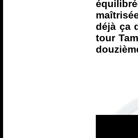
équilib
maîtrisé
déjà ça 
tour Tam
douzièm