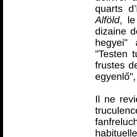
quarts d
Alföld
, l
dizaine 
hegyei" 
"Testen t
frustes 
egyenlő",
Il ne rev
truculen
fanfreluc
habituell