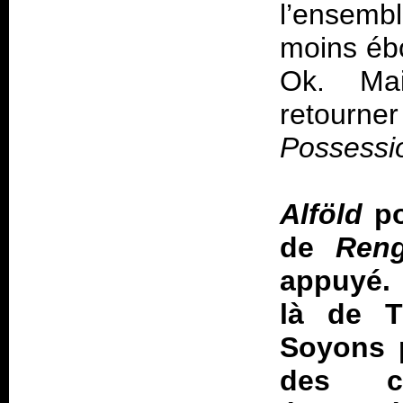
l’ensembl
moins ébo
Ok. Mai
retourner
Possessi
Alföld
po
de
Reng
appuyé. 
là de T
Soyons p
des co