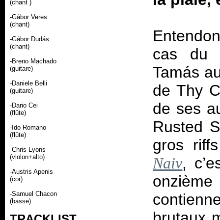
(chant )
-Gábor Veres
(chant)
Entendon
-Gábor Dudás
(chant)
cas du 
-Breno Machado
Tamás au
(guitare)
-Daniele Belli
de Thy Ca
(guitare)
de ses au
-Dario Cei
(flûte)
Rusted So
-Ido Romano
(flûte)
gros rif
-Chris Lyons
(violon+alto)
, c’e
Naiv
-Austris Apenis
onzième
(cor)
-Samuel Chacon
contienn
(basse)
brutaux m
TRACKLIST