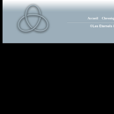
Accueil
Chroniq
©Les Eternels 