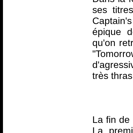
ses titr
Captain'
épique d
qu'on ret
"Tomorro
d'agress
La fin de
La premi