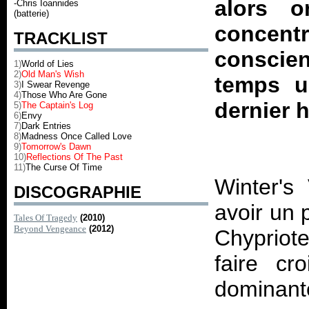
alors 
-Chris Ioannides
(batterie)
concent
TRACKLIST
conscie
1)
World of Lies
2)
Old Man's Wish
temps u
3)
I Swear Revenge
4)
Those Who Are Gone
dernier 
5)
The Captain's Log
6)
Envy
7)
Dark Entries
8)
Madness Once Called Love
9)
Tomorrow's Dawn
10)
Reflections Of The Past
11)
The Curse Of Time
Winter's
DISCOGRAPHIE
avoir un 
Tales Of Tragedy
(2010)
Beyond Vengeance
(2012)
Chypriot
faire cr
dominan