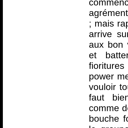
commen
agrément
; mais ra
arrive su
aux bon 
et batt
fioriture
power met
vouloir t
faut bie
comme des
bouche fo