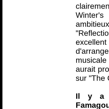
claireme
Winter'
ambitie
"Reflec
excelle
d'arrange
musicale
aurait pr
sur "The 
Il y a 
Famagous