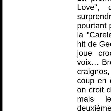
Love", 
surprend
pourtant 
la "Carel
hit de Ge
joue cro
voix… Br
craignos
coup en d
on croit 
mais l
deuxième