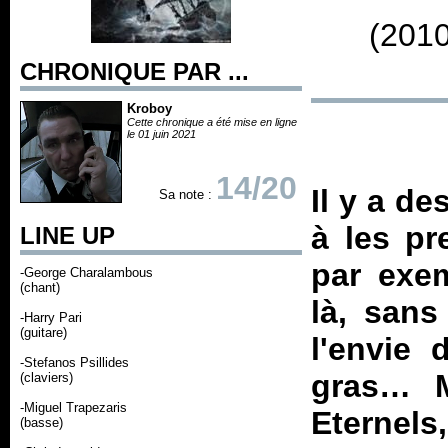
(2010
CHRONIQUE PAR ...
Kroboy
Cette chronique a été mise en ligne
le 01 juin 2021
14/20
Il y a d
Sa note :
à les pr
LINE UP
par exem
-George Charalambous
(chant)
là, sans
-Harry Pari
(guitare)
l'envie 
-Stefanos Psillides
gras… M
(claviers)
-Miguel Trapezaris
Eternels
(basse)