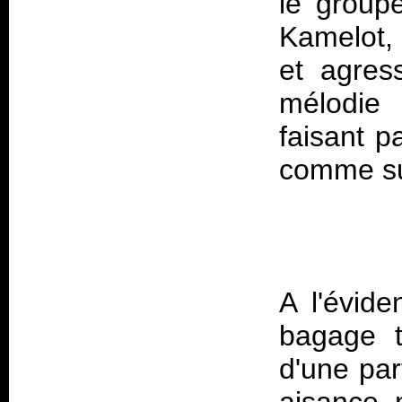
le group
Kamelot, 
et agres
mélodie 
faisant p
A l'évide
bagage t
d'une par