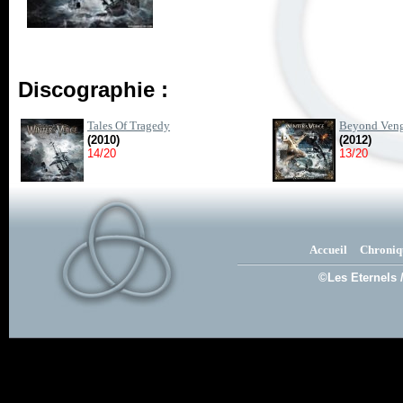
Discographie :
Tales Of Tragedy
Beyond Ven
(2010)
(2012)
14/20
13/20
Accueil
Chroniq
©Les Eternels 