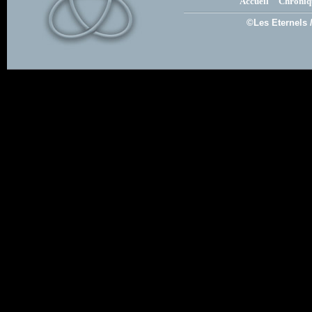
Accueil
Chroniq
©Les Eternels 