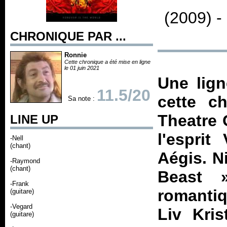
(2009) -
CHRONIQUE PAR ...
Ronnie
Cette chronique a été mise en ligne
le 01 juin 2021
Une lign
11.5/20
cette c
Sa note :
Theatre O
LINE UP
l'esprit
-Nell
(chant)
Aégis
. N
-Raymond
(chant)
Beast 
-Frank
romanti
(guitare)
-Vegard
Liv Kris
(guitare)