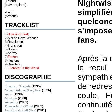
Nightwi
-Lorentz
(clavier+piano)
simplifi
-Hein
(batterie)
quelco
TRACKLIST
s'impose
1)
Hide and Seek
fans.
2)
A Nine Days Wonder
3)
Revolution
4)
Transition
5)
Hollow
6)
Astray
Après la 
7)
Frozen
8)
Illusions
9)
Deadland
le recul
10)
Forever Is the World
sympathie
DISCOGRAPHIE
de redres
Theatre of Tragedy
(1995)
Velvet Darkness They Fear
(1996)
coule.
F
Aégis
(1998)
Musique
(2000)
continui
Assembly
(2002)
Forever Is The World
(2009)
Last Curtain Call (live)
(2011)