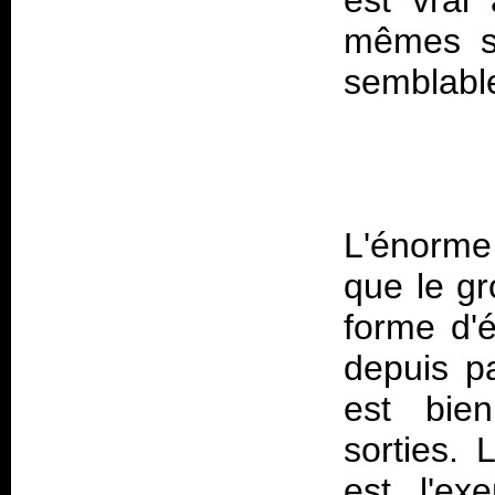
est vrai
mêmes so
L'énorme
que le gr
forme d'é
depuis p
est bie
sorties.
est l'ex