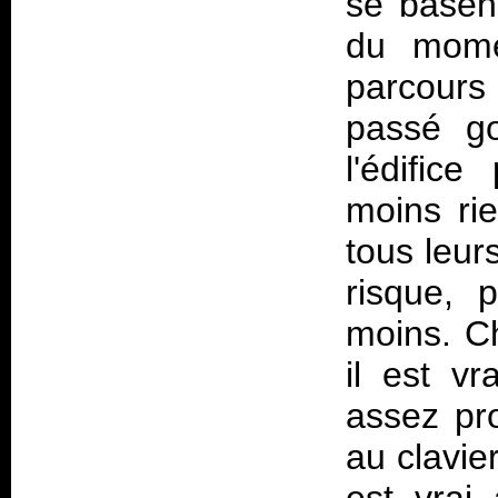
se basent
du mome
parcours
passé go
l'édific
moins ri
tous leur
risque, 
moins. Ch
il est vr
assez pr
au clavie