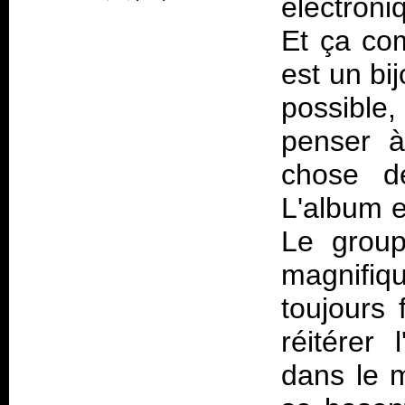
électroni
Et ça co
est un bi
possible
penser à
chose d
L'album e
Le group
magnifiqu
toujours 
réitérer 
dans le m