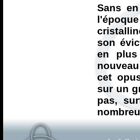
Sans en 
l'époqu
cristall
son évic
en plus
nouveau
cet opu
sur un g
pas, su
nombreu