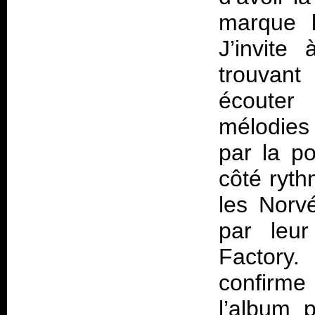
marque 
J’invite
trouvant
écouter 
mélodies
par la p
côté ryth
les Norv
par leu
Factory
confirme
l’album 