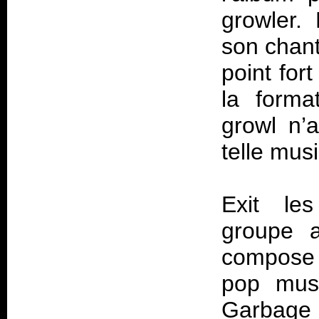
growler.
son chant
point for
la forma
growl n’a
telle mus
Exit le
groupe a
compose c
pop musc
Garbag