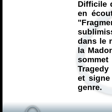
Difficile
en écout
"Fragme
sublimi
dans le 
la Madon
sommet
Tragedy 
et signe
genre.