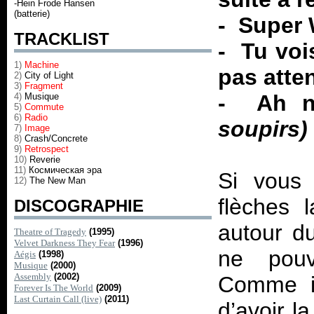
-Hein Frode Hansen
(batterie)
- Super 
TRACKLIST
- Tu voi
1)
Machine
pas atte
2)
City of Light
3)
Fragment
- Ah n
4)
Musique
5)
Commute
6)
Radio
soupirs)
7)
Image
8)
Crash/Concrete
9)
Retrospect
10)
Reverie
11)
Космическая эра
Si vous 
12)
The New Man
flèches 
DISCOGRAPHIE
autour d
Theatre of Tragedy
(1995)
Velvet Darkness They Fear
(1996)
ne pouv
Aégis
(1998)
Musique
(2000)
Assembly
(2002)
Comme il
Forever Is The World
(2009)
Last Curtain Call (live)
(2011)
d’avoir l