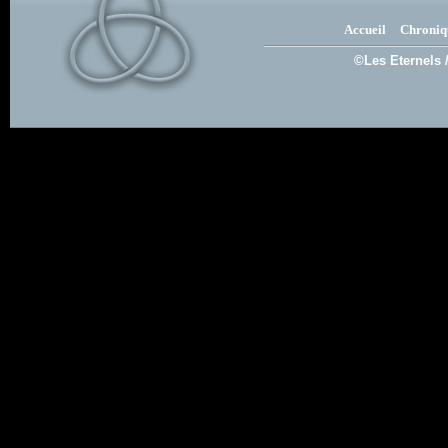
Accueil
Chroniq
©Les Eternels 