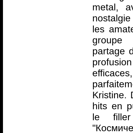
metal, 
nostalgie
les amate
groupe 
partage d
profusi
effica
parfaitem
Kristine.
hits en 
le fille
"Космиче