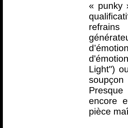
«
punky
qualifica
refrain
générat
d’émoti
d'émotion
Light") o
soupçon
Presque 
encore e
pièce maî