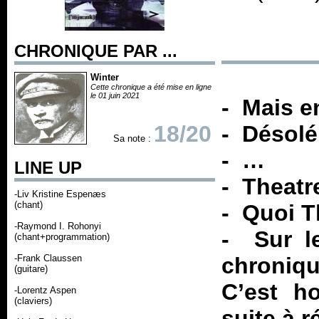
CHRONIQUE PAR ...
Winter
Cette chronique a été mise en ligne
le 01 juin 2021
- Mais en
18/20
- Désolé
Sa note :
- …
LINE UP
- Theatr
-Liv Kristine Espenæs
(chant)
- Quoi T
-Raymond I. Rohonyi
- Sur l
(chant+programmation)
-Frank Claussen
chroniqu
(guitare)
C’est h
-Lorentz Aspen
(claviers)
suite à r