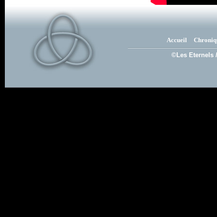
Accueil
Chroniq
©Les Eternels 