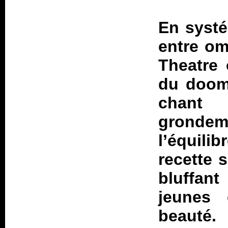
En systé
entre om
Theatre 
du doom 
chant 
gronde
l’équili
recette 
bluffant
jeunes 
beauté