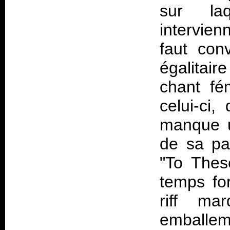
sur la
intervien
faut conv
égalitair
chant fé
celui-ci
manque u
de sa par
"To Thes
temps for
riff ma
emballem