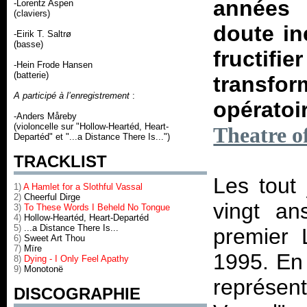
années q
-Lorentz Aspen
(claviers)
doute in
-Eirik T. Saltrø
(basse)
fructi
-Hein Frode Hansen
(batterie)
transf
A participé à l’enregistrement
:
opérato
-Anders Måreby
(violoncelle sur "Hollow-Heartéd, Heart-
Theatre o
Departéd" et "...a Distance There Is...")
TRACKLIST
Les tout 
1)
A Hamlet for a Slothful Vassal
2)
Cheerful Dirge
vingt an
3)
To These Words I Beheld No Tongue
4)
Hollow-Heartéd, Heart-Departéd
5)
...a Distance There Is...
premier 
6)
Sweet Art Thou
7)
Mïre
1995. En 
8)
Dying - I Only Feel Apathy
9)
Monotonë
représen
DISCOGRAPHIE