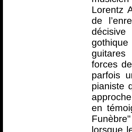
Lorentz 
de l’enr
décisiv
gothique 
guitares
forces de
parfois 
pianiste 
approche
en témoi
Funèbre" 
lorsque l