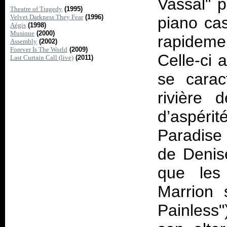
Vassal" p
Theatre of Tragedy
(1995)
Velvet Darkness They Fear
(1996)
piano cas
Aégis
(1998)
Musique
(2000)
rapideme
Assembly
(2002)
Forever Is The World
(2009)
Celle-ci 
Last Curtain Call (live)
(2011)
se caract
rivière 
d’aspéri
Paradise 
de Denis
que les
Marrion
Painless"