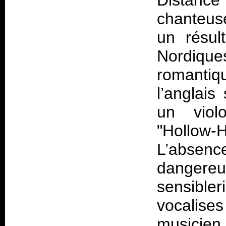
Distanc
chanteuse
un résul
Nordique
romantiq
l’anglais
un viol
"Hollo
L’absenc
dangere
sensibler
vocalises
musicien d