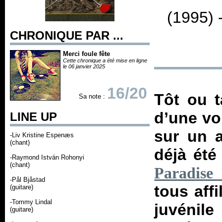
(1995) 
CHRONIQUE PAR ...
Merci foule fête
Cette chronique a été mise en ligne
le 06 janvier 2025
16/20
Tôt ou ta
Sa note :
d’une vo
LINE UP
sur un a
-Liv Kristine Espenæs
(chant)
déjà été
-Raymond István Rohonyi
(chant)
Paradise 
-Pål Bjåstad
tous aff
(guitare)
-Tommy Lindal
juvénil
(guitare)