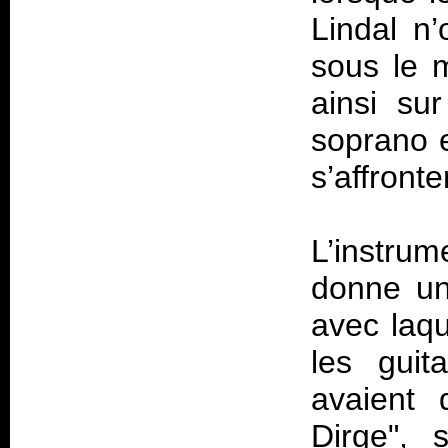
Lindal n
sous le m
ainsi su
soprano e
s’affront
L’instru
donne un
avec laqu
les guit
avaient 
Dirge", 