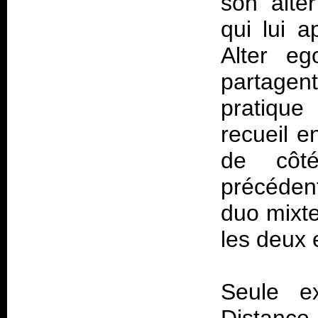
son alte
qui lui 
Alter e
partagen
pratique
recueil e
de côt
précéden
duo mixte
les deux 
Seule ex