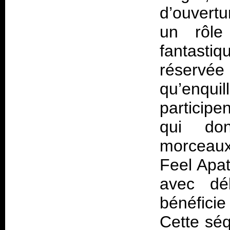
d’ouvertu
un rôle
fantasti
réservée
qu’enqui
participe
qui don
morceaux
Feel Apat
avec dé
bénéficie
Cette séq