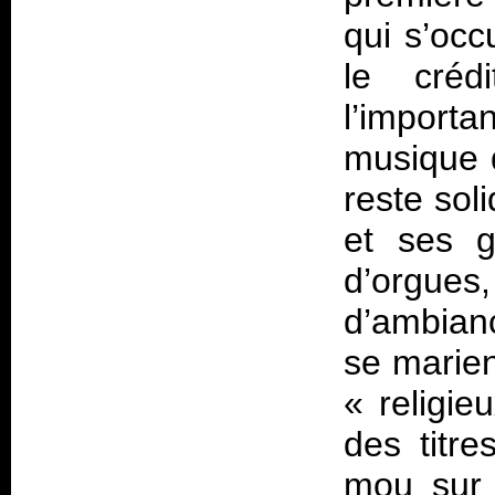
qui s’occ
le crédi
l’importa
musique 
reste sol
et ses g
d’orgu
d’ambian
se marien
« religi
des titr
mou sur 