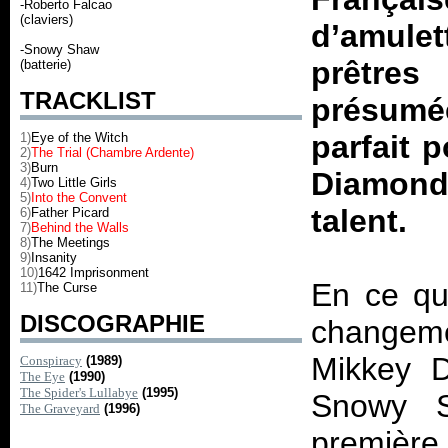
-Roberto Falcao
(claviers)
d’amulet
-Snowy Shaw
prêtres
(batterie)
TRACKLIST
présumé
parfait 
1)
Eye of the Witch
2)
The Trial (Chambre Ardente)
3)
Burn
Diamond
4)
Two Little Girls
5)
Into the Convent
talent.
6)
Father Picard
7)
Behind the Walls
8)
The Meetings
9)
Insanity
10)
1642 Imprisonment
En ce qu
11)
The Curse
DISCOGRAPHIE
changem
Mikkey D
Conspiracy
(1989)
The Eye
(1990)
The Spider's Lullabye
(1995)
Snowy 
The Graveyard
(1996)
première 