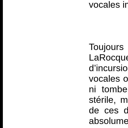
Toujour
LaRocque
d’incursi
vocales o
ni tombe
stérile, 
de ces d
absolume