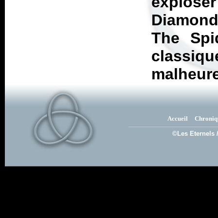
exploser
Diamond
The Spid
class
malheur
Accueil
Chroniq
©Les Eternels 