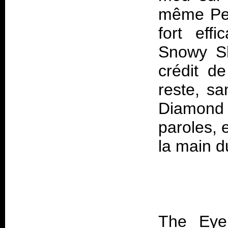
même Pete
fort eff
Snowy Sh
crédit de
reste, sa
Diamond 
paroles, 
The Eye