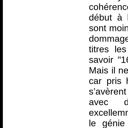
cohérence
début à 
sont moin
dommage 
titres l
savoir "
Mais il n
car pris
s’avèrent
avec d
excellem
le génie