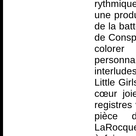
rythmique
une produ
de la bat
de
Consp
colorer
personnal
interlud
Little Gi
cœur joi
registres
pièce d
LaRocque 