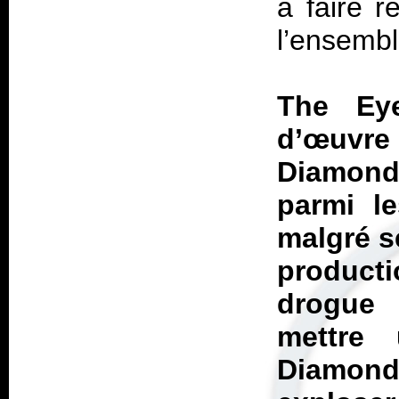
à faire r
l’ensemb
The Ey
d’œuvre 
Diamond
parmi l
malgré s
producti
drogue 
mettre
Diamon