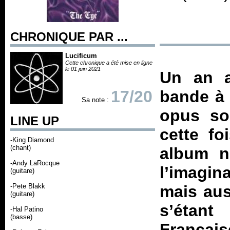
CHRONIQUE PAR ...
Lucificum
Cette chronique a été mise en ligne
le 01 juin 2021
Un an a
17/20
bande à 
Sa note :
opus so
LINE UP
cette fo
-King Diamond
(chant)
album n
-Andy LaRocque
l’imagin
(guitare)
-Pete Blakk
mais aus
(guitare)
s’étant
-Hal Patino
(basse)
Françai