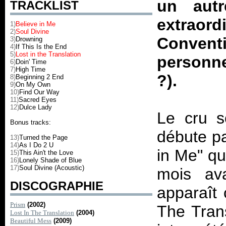
un autr
TRACKLIST
extrao
1)
Believe in Me
2)
Soul Divine
Conventi
3)
Drowning
4)
If This Is the End
5)
Lost in the Translation
personn
6)
Doin' Time
7)
High Time
?).
8)
Beginning 2 End
9)
On My Own
10)
Find Our Way
11)
Sacred Eyes
12)
Dulce Lady
Le cru s
Bonus tracks:
débute par
13)
Turned the Page
14)
As I Do 2 U
in Me" qu
15)
This Ain't the Love
16)
Lonely Shade of Blue
17)
Soul Divine (Acoustic)
mois ava
DISCOGRAPHIE
apparaît
Prism
(2002)
The Trans
Lost In The Translation
(2004)
Beautiful Mess
(2009)