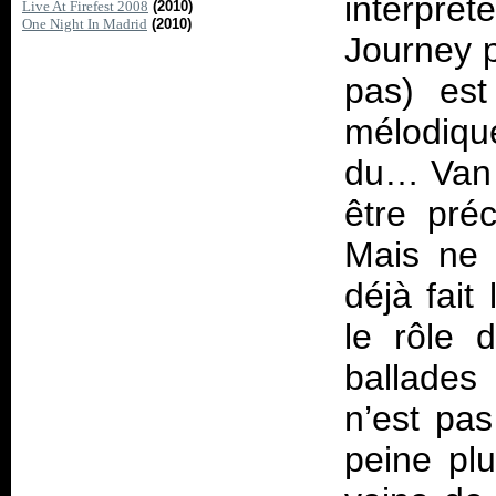
interprét
Live At Firefest 2008
(2010)
One Night In Madrid
(2010)
Journey p
pas) es
mélodiqu
du… Van 
être préc
Mais ne 
déjà fait
le rôle 
ballades
n’est pas
peine pl