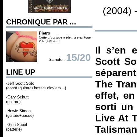
(2004) 
CHRONIQUE PAR ...
Pietro
Cette chronique a été mise en ligne
le 01 juin 2021
Il s’en 
15/20
Scott So
Sa note :
séparent
LINE UP
The Tran
-Jeff Scott Soto
(chant+guitare+basse+claviers…)
effet, e
-Gary Schutt
(guitare)
sorti un
-Howie Simon
Live At 
(guitare+basse)
-Glen Sobel
Talisman
(batterie)