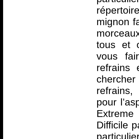
répertoi
mignon fa
morceaux,
tous et 
vous fai
refrains
chercher 
refrains
pour l’a
Extreme
Difficile 
particul