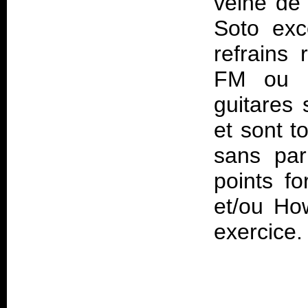
veine de
Soto exc
refrains
FM ou p
guitares 
et sont t
sans par
points f
et/ou Ho