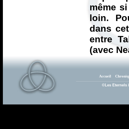
même si 
loin. P
dans cet
entre Ta
(avec N
Accueil
Chroniq
©Les Eternels 