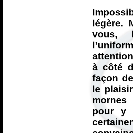
Impossi
légère. 
vous, 
l’unifo
attentio
à côté d
façon de
le plaisi
mornes 
pour y 
certaine