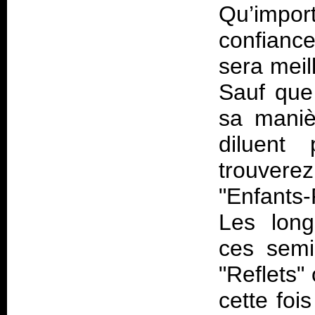
Qu’impor
confianc
sera mei
Sauf que
sa maniè
diluent
trouvere
"Enfants-
Les long
ces semi
"Reflets
cette foi