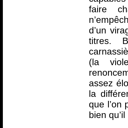
faire c
n’empêch
d’un vir
titres. 
carnassiè
(la vio
renoncem
assez élo
la différ
que l’on