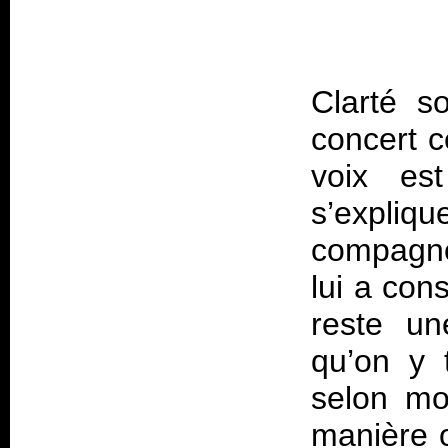
Clarté s
concert c
voix es
s’expli
compagno
lui a con
reste un
qu’on y 
selon mo
manière o