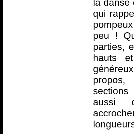
la danse 
qui rappe
pompeux…
peu ! Qu
parties, 
hauts e
généreux 
propos,
sections
aussi 
accroch
longueu