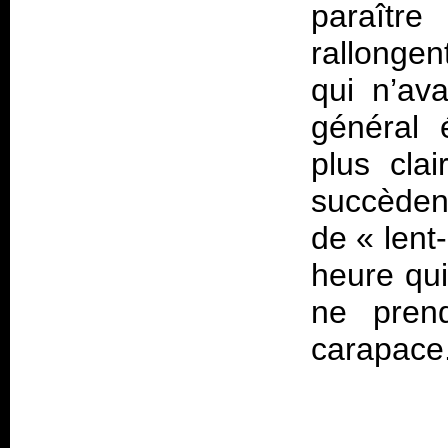
paraître
rallonge
qui n’av
général 
plus clai
succèden
de « lent
heure qui
ne pren