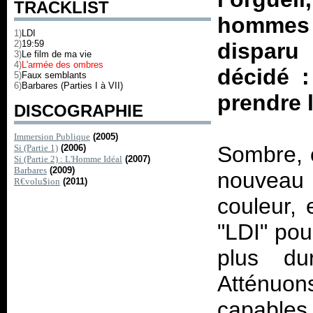
TRACKLIST
hommes e
1)
LDI
2)
19:59
disparu 
3)
Le film de ma vie
4)
L'armée des ombres
décidé :
5)
Faux semblants
6)
Barbares (Parties I à VII)
prendre 
DISCOGRAPHIE
Immersion Publique
(2005)
Sombre, e
Si (Partie 1)
(2006)
Si (Partie 2) : L'Homme Idéal
(2007)
Barbares
(2009)
nouveau
R€volu$ion
(2011)
couleur, 
"LDI" pou
plus du
Atténuo
capables 