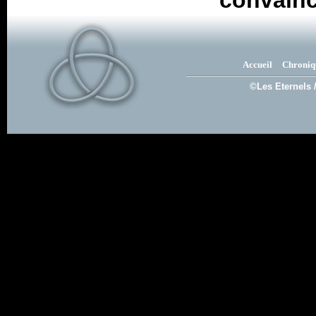
convainc
Accueil
Chroniq
©Les Eternels 