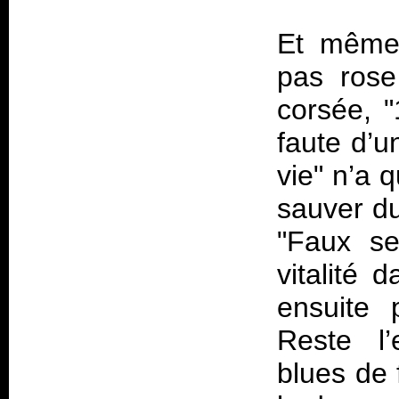
Et même 
pas rose
corsée, "
faute d’u
vie" n’a 
sauver du
"Faux se
vitalité 
ensuite 
Reste l’
blues de