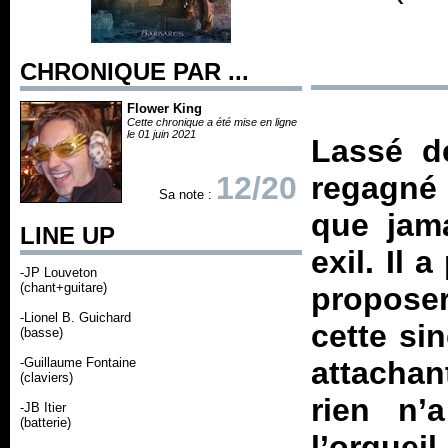
CHRONIQUE PAR ...
Flower King
Cette chronique a été mise en ligne
le 01 juin 2021
Lassé de
12/20
regagné 
Sa note :
que jama
LINE UP
exil. Il 
-JP Louveton
(chant+guitare)
proposer
-Lionel B. Guichard
cette sin
(basse)
-Guillaume Fontaine
attacha
(claviers)
rien n’
-JB Itier
(batterie)
l’orguei