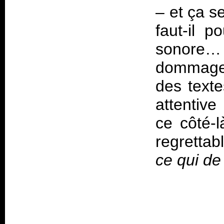
– et ça s
faut-il p
sonore…
dommage 
des text
attentive
ce côté-
regrettab
ce qui de