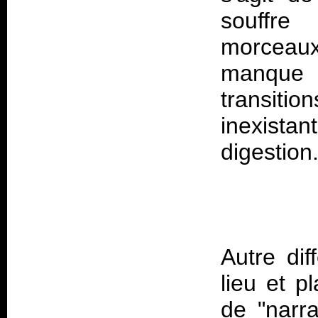
souffre
morceaux
manque 
transiti
inexista
Autre dif
lieu et p
de "narr