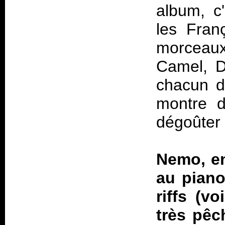
album, c
les Fran
morceau
Camel, D
chacun d
montre d
dégoûter 
Nemo, en
au piano
riffs (vo
très pêc