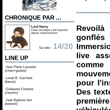
CHRONIQUE PAR ...
Revoilà
Lord Henry
Cette chronique a été importée
depuis metal-immortel
gonflé
14/20
Immersi
Sa note :
live as
LINE UP
comme s
-Jean Pierre Louveton
(chant+guitare)
mouvemen
-Lionel B. Guichard
pour l'i
(basse)
-Guillaume Fontaine
Des text
(claviers)
premiè
-Jean Baptiste Itier
(batterie)