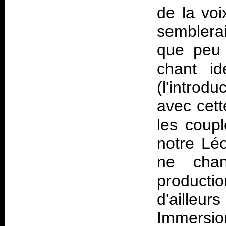
de la voi
semblerai
que peu 
chant id
(l'introd
avec cett
les couple
notre Léo
ne chan
product
d'ailleu
Immersio