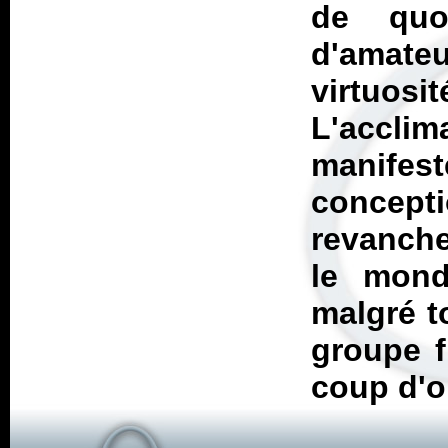
de quo
d'amateu
virtuosi
L'acclim
manifest
concepti
revanche
le mond
malgré t
groupe f
coup d'or