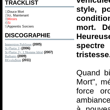
véhiculé
TRACKLIST
style, p
1)
Douce Mort
2)
Ici, Maintenant
conditio
3)
Miroirs
4)
Si
mort. D
5)
Apprentis Sorciers
DISCOGRAPHIE
Heureus
spectre
Immersion Publique
(2005)
Si (Partie 1)
(2006)
tristesse
Si (Partie 2) : L'Homme Idéal
(2007)
Barbares
(2009)
R€volu$ion
(2011)
Quand bi
Mort", m
force or
ambiance 
à nouvea