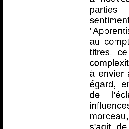
parties
sentimen
"Apprenti
au compt
titres, c
complexit
à envier
égard, e
de l'éc
influence
morceau, 
s'agit de