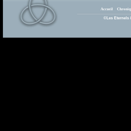
Accueil
Chroniq
©Les Eternels 