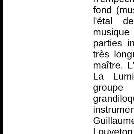
fond (mus
l'étal 
musique
parties 
très lon
maître. L
La Lumi
groupe
grandilo
instrum
Guillau
Louveton 