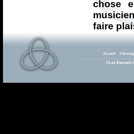
chose e
musicien
faire plai
Accueil
Chroniq
©Les Eternels 