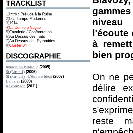
Blavoz
TRACKLIST
gammes 
1)
Intro : Prélude à la Ruine
2)
Les Temps Modernes
niveau
3)
1914
4)
La Dernière Vague
l'écoute
5)
Cavalerie / Confrontation
6)
Au Dessus des Toits
7)
Au Dessus des Pyramides
à remett
8)
Cluster 84
bien pro
DISCOGRAPHIE
Immersion Publique
(2005)
Si (Partie 1)
(2006)
On ne pe
Si (Partie 2) : L'Homme Idéal
(2007)
Barbares
(2009)
délire e
R€volu$ion
(2011)
confident
s'exprim
reste ma
n'empêch