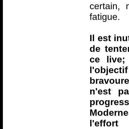
certain, 
fatigue.
Il est in
de tente
ce live;
l'objec
bravoure
n'est p
progress
Modernes
l'effo