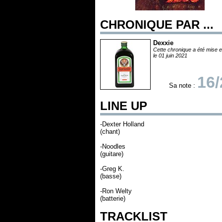
CHRONIQUE PAR ...
Dexxie
Cette chronique a été mise e
le 01 juin 2021
16/
Sa note :
LINE UP
-Dexter Holland
(chant)
-Noodles
(guitare)
-Greg K.
(basse)
-Ron Welty
(batterie)
TRACKLIST