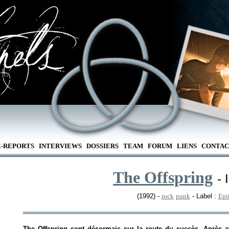
E-REPORTS
INTERVIEWS
DOSSIERS
TEAM
FORUM
LIENS
CONTAC
The Offspring
- 
(1992) -
rock
punk
- Label :
Epi
The Offspring sont désormais sur la route du succès. Après av