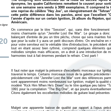
éponyme, les quatre Californiens remettent le couvert pour sort
en une semaine sera vendu à 3000 exemplaires. Il comprend le t
une reprise du célèbre "Hey Joe", un réengistrement de "Tehran
cette petite différence dans les paroles, ainsi que l'excellent "G
l'année d'après sur un certain
Ignition
, 2è album du Rejeton, qui
Américain.
n ligne
On commence par le titre "Session", qui, sans être foncièrement 
moins charmante qu'un "Jennifer Lost the War". Le groupe a donc d
balançant d'entrée de jeu un titre pêchu, chose qui sera maintes fo
20
que pour la suite il y aura un petit discours d'intro. On enchaîne en
pour votre serviteur est le véritable titre d'introduction, le précédent
tout en étant assez bien rythmé, comprend quelques éléments qu
mélodies simples mais efficaces, on a droit à une introduction de 
Il faut noter que malgré la présence d'excellents morceaux sur
Igniti
traversé le temps. Certains morceaux issus de la galette précédente 
précédemment cité "Jennifer Lost the War" sont des références parm
sont apparemment moins nombreuses sur
Ignition
, malgré la qualité
modéré "Kick Him When He's Down" ou le titre quelque peu latino "Ta
1991 pour la compilation "The Big One", et qui pourra éventuellemen
Malgré une apparente baisse de qualité par rapport à l'opus précé