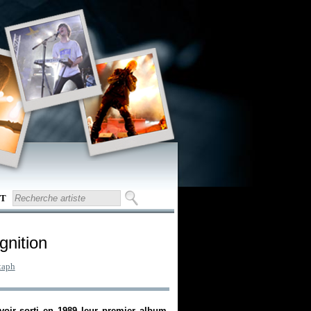
T
Ignition
taph
oir sorti en 1989 leur premier album,