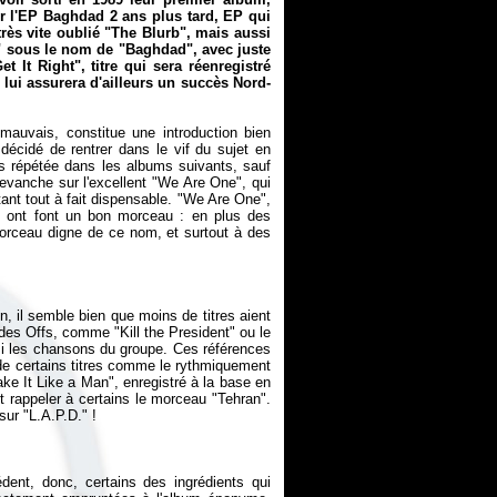
ir l'EP
Baghdad
2 ans plus tard, EP qui
rès vite oublié "The Blurb", mais aussi
" sous le nom de "Baghdad", avec juste
et It Right", titre qui sera réenregistré
 lui assurera d'ailleurs un succès Nord-
mauvais, constitue une introduction bien
écidé de rentrer dans le vif du sujet en
is répétée dans les albums suivants, sauf
 revanche sur l'excellent "We Are One", qui
 étant tout à fait dispensable. "We Are One",
i ont font un bon morceau : en plus des
morceau digne de ce nom, et surtout à des
on
, il semble bien que moins de titres aient
des Offs, comme "Kill the President" ou le
i les chansons du groupe. Ces références
 de certains titres comme le rythmiquement
ke It Like a Man", enregistré à la base en
t rappeler à certains le morceau "Tehran".
dent, donc, certains des ingrédients qui