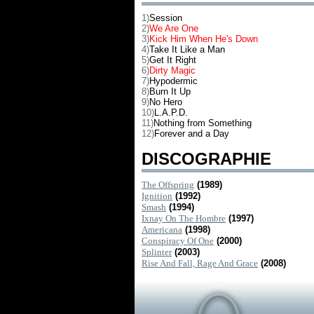
1)
Session
2)
We Are One
3)
Kick Him When He's Down
4)
Take It Like a Man
5)
Get It Right
6)
Dirty Magic
7)
Hypodermic
8)
Burn It Up
9)
No Hero
10)
L.A.P.D.
11)
Nothing from Something
12)
Forever and a Day
DISCOGRAPHIE
The Offspring
(1989)
Ignition
(1992)
Smash
(1994)
Ixnay On The Hombre
(1997)
Americana
(1998)
Conspiracy Of One
(2000)
Splinter
(2003)
Rise And Fall, Rage And Grace
(2008)