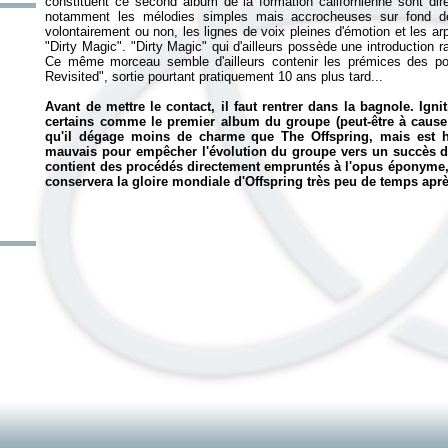
constituent ce second album de la formation californienne sont d
notamment les mélodies simples mais accrocheuses sur fond de 
volontairement ou non, les lignes de voix pleines d'émotion et les
"Dirty Magic". "Dirty Magic" qui d'ailleurs possède une introduction
Ce même morceau semble d'ailleurs contenir les prémices des powe
Revisited", sortie pourtant pratiquement 10 ans plus tard...
Avant de mettre le contact, il faut rentrer dans la bagnole.
Igni
certains comme le premier album du groupe (peut-être à cause 
qu'il dégage moins de charme que
The Offspring
, mais est 
mauvais pour empêcher l'évolution du groupe vers un succès 
contient des procédés directement empruntés à l'opus éponyme, t
conservera la gloire mondiale d'Offspring très peu de temps aprè