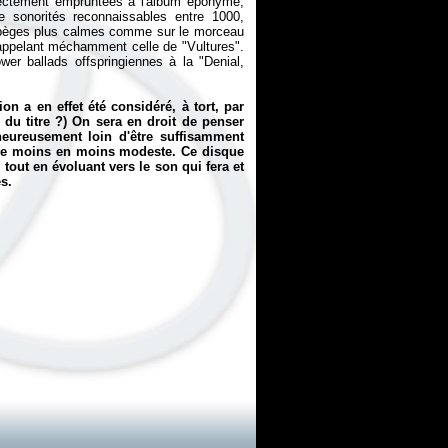
irectement empruntées à l'album éponyme,
sonorités reconnaissables entre 1000,
 arpèges plus calmes comme sur le morceau
 rappelant méchamment celle de "Vultures".
r ballads offspringiennes à la "Denial,
tion
a en effet été considéré, à tort, par
du titre ?) On sera en droit de penser
heureusement loin d'être suffisamment
de moins en moins modeste. Ce disque
out en évoluant vers le son qui fera et
s.