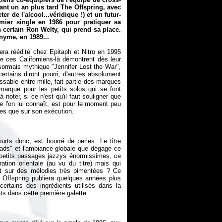
ant un an plus tard The Offspring, avec
er de l'alcool...véridique !) et un futur-
emier single en 1986 pour pratiquer sa
n certain Ron Welty, qui prend sa place.
nyme, en 1989...
era réédité chez Epitaph et Nitro en 1995
 ces Californiens-là démontrent dès leur
ésormais mythique "Jennifer Lost the War",
 certains diront pourri, d'autres absolument
ssable entre mille, fait partie des marques
arque pour les petits solos qui se font
 noter, si ce n'est qu'il faut souligner que
e l'on lui connaît, est pour le moment peu
rts donc, est bourré de perles. Le titre
roads" et l'ambiance globale que dégage ce
s petits passages jazzys énormissimes, ce
ration orientale (au vu du titre) mais qui
rt sur des mélodies très pimentées ? Ce
Offspring publiera quelques années plus
rtains des ingrédients utilisés dans la