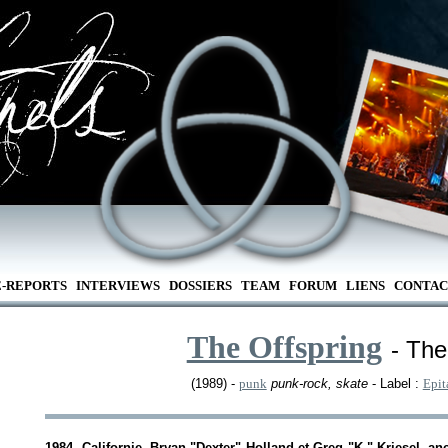
E-REPORTS
INTERVIEWS
DOSSIERS
TEAM
FORUM
LIENS
CONTAC
The Offspring
- The
(1989) -
punk
punk-rock, skate
- Label :
Epit
1984, Californie. Bryan "Dexter" Holland et Greg "K." Kriesel, an