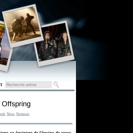
T
 Offspring
aph
Nitro
Nemesis
ciens co-équipiers de l'équipe de cross-