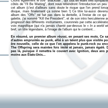
Citons également le titre "Blackball", qui tout en étant très sympath
côtés de "I'll Be Waiting", dont nous retiendront l'introduction un pe
cet album (c'est d'ailleurs sans doute le risque que l'on prend lorsq
disque, mais finalement ça sonne bien !) Ce titre lui-aussi deve
album des "Offs" ne fait pas dans la dentelle, à l'instar de ce qui
galette, j'ai nommé "Kill the President", et de son intro herculéenne
progressif des différents instruments, couronnés par cette accélérati
voix magnifique (qui n'a jamais chanté par-dessus le «
In a world wi
bref, un titre légendaire, à l'image de l'album qui le contient...
En résumé, un premier album réussi, en pesant ses mots. Ce sav
d'autres empruntés au punk, allié à un talent plus que visible p
ère nouvelle, celle de ce que l'on appelera le punk-rock ou enco
The Offspring sera maintes fois imité et jamais, jamais égalé. D
pas là, puisque il remettra le couvert avec
Ignition
, deux ans p
moins aux États-Unis...