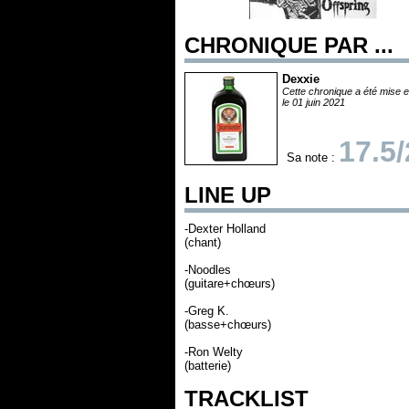
CHRONIQUE PAR ...
Dexxie
Cette chronique a été mise e
le 01 juin 2021
17.5
Sa note :
LINE UP
-Dexter Holland
(chant)
-Noodles
(guitare+chœurs)
-Greg K.
(basse+chœurs)
-Ron Welty
(batterie)
TRACKLIST