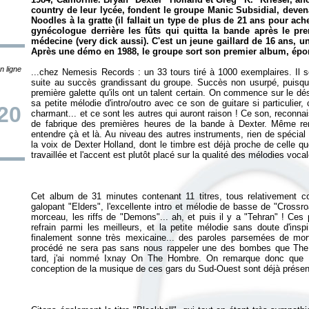
country de leur lycée, fondent le groupe Manic Subsidial, deven
Noodles à la gratte (il fallait un type de plus de 21 ans pour achet
gynécologue derrière les fûts qui quitta la bande après le pr
médecine (very dick aussi). C'est un jeune gaillard de 16 ans, u
Après une démo en 1988, le groupe sort son premier album, épo
n ligne
...chez Nemesis Records : un 33 tours tiré à 1000 exemplaires. Il s
suite au succès grandissant du groupe. Succès non usurpé, puisque
première galette qu'ils ont un talent certain. On commence sur le d
sa petite mélodie d'intro/outro avec ce son de guitare si particulier,
/20
charmant... et ce sont les autres qui auront raison ! Ce son, reconnai
de fabrique des premières heures de la bande à Dexter. Même rem
entendre çà et là. Au niveau des autres instruments, rien de spécial à
la voix de Dexter Holland, dont le timbre est déjà proche de celle qu
Cet album de 31 minutes contenant 11 titres, tous relativement cou
galopant "Elders", l'excellente intro et mélodie de basse de "Cross
morceau, les riffs de "Demons"... ah, et puis il y a "Tehran" ! Ce
refrain parmi les meilleurs, et la petite mélodie sans doute d'inspi
finalement sonne très mexicaine... des paroles parsemées de mo
procédé ne sera pas sans nous rappeler une des bombes que The 
tard, j'ai nommé
Ixnay On The Hombre
. On remarque donc que ce