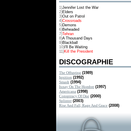
1)
Jennifer Lost the War
2)
Elders
3)
Out on Patrol
4)
Crossroads
5)
Demons
6)
Beheaded
7)
Tehran
8)
A Thousand Days
9)
Blackball
10)
I'll Be Waiting
11)
Kill the President
DISCOGRAPHIE
The Offspring
(1989)
Ignition
(1992)
Smash
(1994)
Ixnay On The Hombre
(1997)
Americana
(1998)
Conspiracy Of One
(2000)
Splinter
(2003)
Rise And Fall, Rage And Grace
(2008)