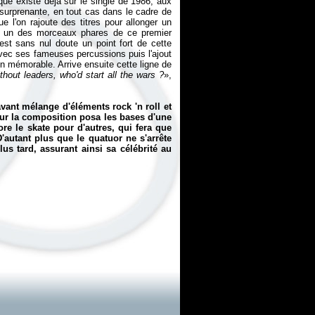
ique existe déjà sur le single de 1986, aux
u surprenante, en tout cas dans le cadre de
ue l'on rajoute des titres pour allonger un
nu un des morceaux phares de ce premier
 est sans nul doute un point fort de cette
 avec ses fameuses percussions puis l'ajout
on mémorable. Arrive ensuite cette ligne de
thout leaders, who'd start all the wars ?
»,
ant mélange d'éléments rock 'n roll et
our la composition posa les bases d'une
re le skate pour d'autres, qui fera que
'autant plus que le quatuor ne s'arrête
lus tard, assurant ainsi sa célébrité au