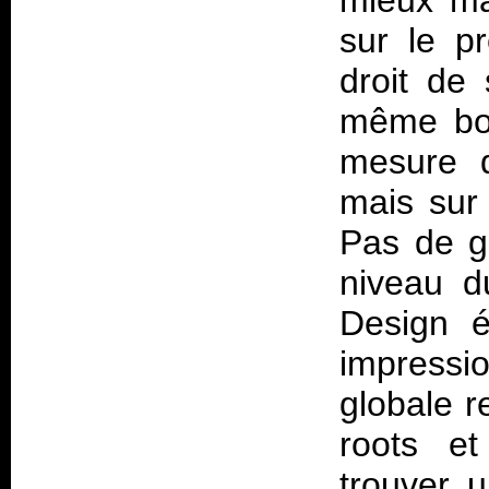
mieux ma
sur le p
droit de 
même bon
mesure d
mais sur 
Pas de g
niveau 
Design
ét
impress
globale r
roots et
trouver u