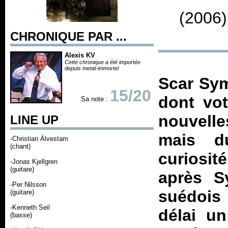
(2006)
CHRONIQUE PAR ...
Alexis KV
Cette chronique a été importée
depuis metal-immortel
Scar Sym
15/20
dont vot
Sa note :
nouvelle
LINE UP
mais d
-Christian Älvestam
(chant)
curiosit
-Jonas Kjellgren
(guitare)
après
S
-Per Nilsson
suédois
(guitare)
-Kenneth Seil
délai un
(basse)