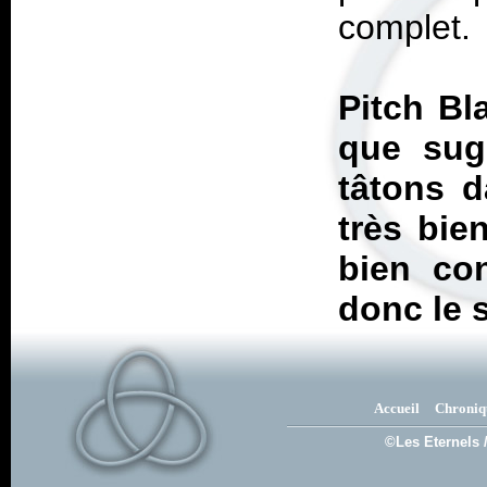
complet.
Pitch Bl
que sug
tâtons d
très bien
bien co
donc le 
Accueil
Chroniq
©Les Eternels 