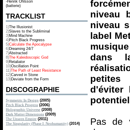
forcéme
-Henrik Ohlsson
(batterie)
niveau 
TRACKLIST
niveau s
1)
The Illusionist
2)
Slaves to the Subliminal
label Me
3)
Mind Machine
4)
Pitch Black Progress
musiqu
5)
Calculate the Apocalypse
6)
Dreaming 24/7
7)
Abstracted
dans l
8)
The Kaleidoscopic God
9)
Retaliator
réalisat
10)
Oscillation Point
11)
The Path of Least Resistance
12)
Carved in Stone
petites
13)
Deviate from the Form
d'éviter
DISCOGRAPHIE
potentie
Symmetric In Design
(2005)
Pitch Black Progress
(2006)
Holographic Universe
(2008)
Dark Matter Dimensions
(2009)
Pas de v
The Unseen Empire
(2011)
The Singularity (Phase I: Neohumanity)
(2014)