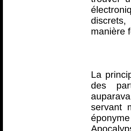
électroni
discrets
La princi
des part
auparava
servant 
éponyme 
Apocalyps