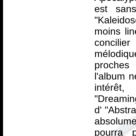
est san
"Kaleido
moins lin
concili
mélodiqu
proches d
l'album 
intérêt
"Dreaming
d' "Abstr
absolum
pourra 