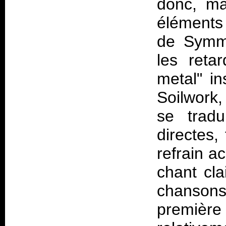
donc, mai
éléments 
de
Symme
les reta
metal" in
Soilwork,
se tradu
directes,
refrain a
chant cl
chansons
première