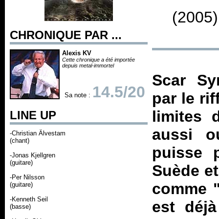
(2005)
CHRONIQUE PAR ...
Alexis KV
Cette chronique a été importée
depuis metal-immortel
Scar Sy
14.5/20
par le r
Sa note :
limites 
LINE UP
aussi o
-Christian Älvestam
(chant)
puisse 
-Jonas Kjellgren
(guitare)
Suède et
-Per Nilsson
comme "
(guitare)
-Kenneth Seil
est déjà
(basse)