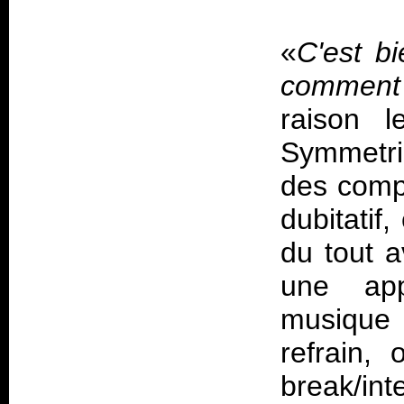
«
C'est bi
comment 
raison l
Symmetr
des compo
dubitatif
du tout 
une app
musique "
refrain,
break/int