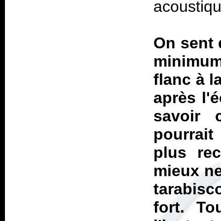
acoustiqu
On sent 
minimum 
flanc à l
après l'
savoir 
pourrai
plus rec
mieux ne
tarabisc
fort. T