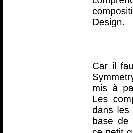
comprend 
composit
Design
Car il fa
Symmetry
mis à pa
Les comp
dans les 
base de 
ce petit 