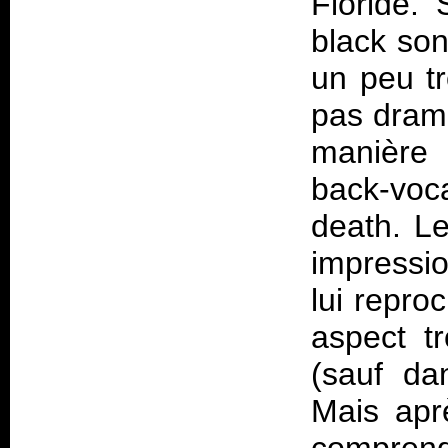
Floride. 
black son
un peu tr
pas drama
manière 
back-vo
death. Le
impressio
lui repro
aspect t
(sauf dan
Mais apr