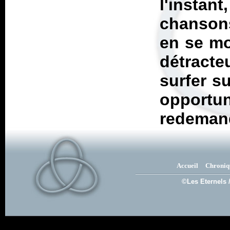
l'instan
chansons
en se mo
détract
surfer s
oppor
redeman
Accueil
Chroniq
©Les Eternels 