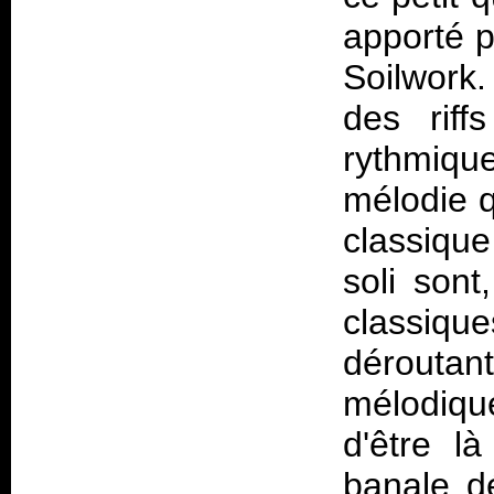
apporté 
Soilwork
des riff
rythmique
mélodie qu
classiqu
soli sont
classique
déroutan
mélodiqu
d'être l
banale d