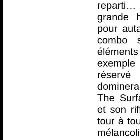
reparti… 
grande h
pour aut
combo sa
éléments
exemple
réservé
dominera
The Surf
et son ri
tour à to
mélanco