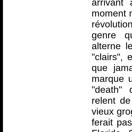
arrivant
moment m
révoluti
genre q
alterne l
"clairs",
que jama
marque u
"death" 
relent d
vieux gro
ferait pa