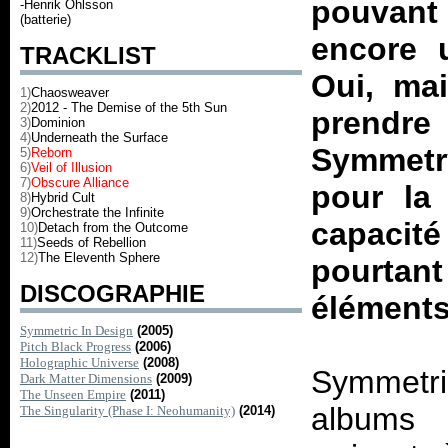
pouvant
-Henrik Ohlsson
(batterie)
encore u
TRACKLIST
Oui, mai
1)
Chaosweaver
2)
2012 - The Demise of the 5th Sun
prendre 
3)
Dominion
4)
Underneath the Surface
Symmetr
5)
Reborn
6)
Veil of Illusion
7)
Obscure Alliance
pour la
8)
Hybrid Cult
9)
Orchestrate the Infinite
capacit
10)
Detach from the Outcome
11)
Seeds of Rebellion
12)
The Eleventh Sphere
pourtan
DISCOGRAPHIE
éléments
Symmetric In Design
(2005)
Pitch Black Progress
(2006)
Holographic Universe
(2008)
Symmetri
Dark Matter Dimensions
(2009)
The Unseen Empire
(2011)
albums 
The Singularity (Phase I: Neohumanity)
(2014)