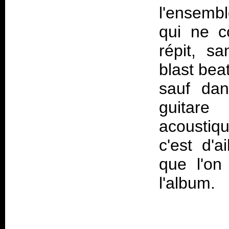
l'ensemb
qui ne c
répit, sa
blast bea
sauf da
guitare
acoustiqu
c'est d'a
que l'on