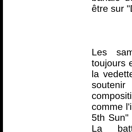
Les sam
toujours 
la vedett
souteni
composit
comme l'
5th Sun" 
La batt