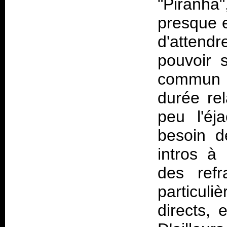
"Piranha
presque e
d'attendr
pouvoir 
commun à
durée rel
peu l'éj
besoin d
intros à
des refr
particul
directs,