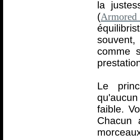
la juste
(
Armored 
équilibri
souvent,
comme su
prestatio
Le princ
qu'aucun 
faible. V
Chacun a
morceaux