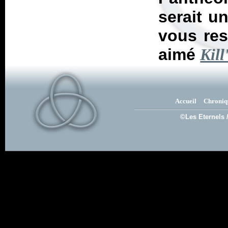
serait u
vous res
aimé
Kill
Accueil
Chroniq
©Les Eternels 