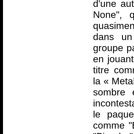
d'une au
None", q
quasimen
dans un 
groupe pa
en jouant
titre co
la « Meta
sombre e
incontes
le paquet
comme "E