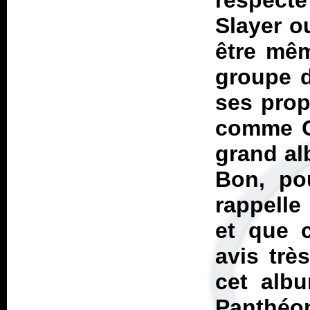
respecté
Slayer o
être mêm
groupe d
ses prop
comme Ga
grand al
Bon, pou
rappelle
et que 
avis très
cet alb
Panthéo