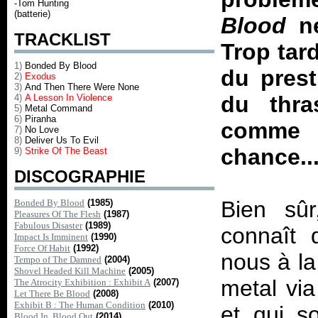
-Tom Hunting
(batterie)
Blood
ne
TRACKLIST
Trop tard
1)
Bonded By Blood
du prest
2)
Exodus
3)
And Then There Were None
du thra
4)
A Lesson In Violence
5)
Metal Command
6)
Piranha
comme 
7)
No Love
8)
Deliver Us To Evil
chance..
9)
Strike Of The Beast
DISCOGRAPHIE
Bien sûr
Bonded By Blood
(1985)
Pleasures Of The Flesh
(1987)
Fabulous Disaster
(1989)
connaît 
Impact Is Imminent
(1990)
Force Of Habit
(1992)
nous à la
Tempo of The Damned
(2004)
Shovel Headed Kill Machine
(2005)
metal via
The Atrocity Exhibition : Exhibit A
(2007)
Let There Be Blood
(2008)
Exhibit B : The Human Condition
(2010)
et qui s
Blood In, Blood Out
(2014)