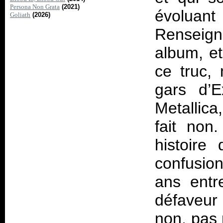
Persona Non Grata
(2021)
évolua
Goliath
(2026)
Renseign
album, et 
ce truc, 
gars d’E
Metallica
fait non
histoire
confusio
ans entr
défaveur
non, pas 