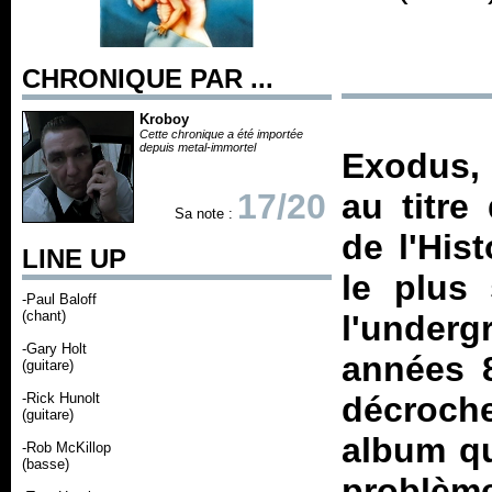
CHRONIQUE PAR ...
Kroboy
Cette chronique a été importée
depuis metal-immortel
Exodus, 
17/20
au titre
Sa note :
de l'His
LINE UP
le plus 
-Paul Baloff
(chant)
l'underg
-Gary Holt
années 8
(guitare)
-Rick Hunolt
décroche
(guitare)
album qu
-Rob McKillop
(basse)
problèm