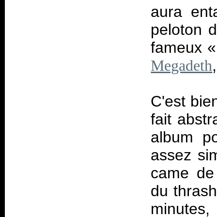
aura ent
peloton d
fameux 
Megadeth
C'est bie
fait abst
album po
assez si
came de 
du thras
minutes, 