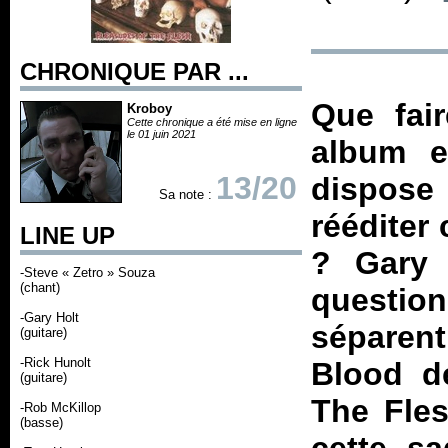
CHRONIQUE PAR ...
Que fair
Kroboy
Cette chronique a été mise en ligne
le 01 juin 2021
album e
13/20
dispose
Sa note :
rééditer
LINE UP
? Gary 
-Steve « Zetro » Souza
(chant)
questi
-Gary Holt
séparen
(guitare)
-Rick Hunolt
Blood
de
(guitare)
The Fle
-Rob McKillop
(basse)