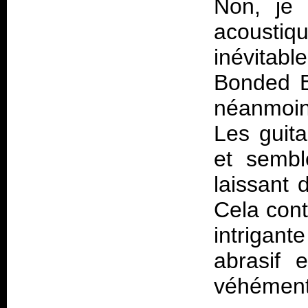
Non, je 
acousti
inévitab
Bonded 
néanmoins
Les guita
et sembl
laissant 
Cela cont
intrigant
abrasif 
véhément 