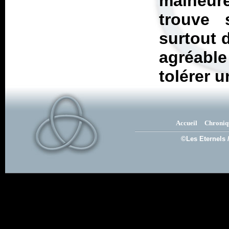
malheur
trouve 
surtout 
agréable
tolérer u
Accueil
Chroniq
©Les Eternels 