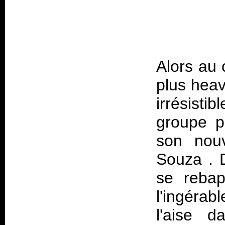
Alors au 
plus hea
irrésist
groupe pa
son nouv
Souza . 
se rebap
l'ingérab
l'aise d