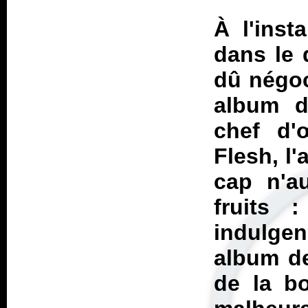
À l'inst
dans le 
dû négoc
album d
chef d'
Flesh
, l
cap n'au
fruits
indulgen
album de
de la bo