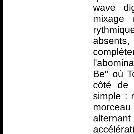
wave di
mixage 
rythmiq
absents
complèt
l'abomina
Be" où T
côté de 
simple : 
morceau 
altern