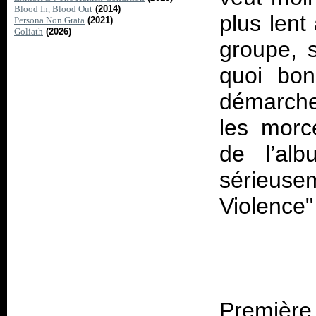
Blood In, Blood Out
(2014)
plus lent
Persona Non Grata
(2021)
Goliath
(2026)
groupe, s
quoi bon
démarche
les morc
de l’al
sérieuse
Première 