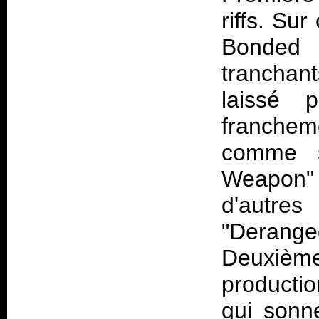
riffs. Sur
Bonded 
tranchan
laissé 
franchem
comme s
Weapon" 
d'autre
"Derange
Deuxièm
producti
qui sonn