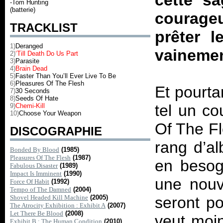
cette sa
-Tom Hunting
(batterie)
courage
TRACKLIST
prêter l
1)
Deranged
vaineme
2)
‘Till Death Do Us Part
3)
Parasite
4)
Brain Dead
5)
Faster Than You’ll Ever Live To Be
6)
Pleasures Of The Flesh
Et pourta
7)
30 Seconds
8)
Seeds Of Hate
tel un c
9)
Chemi-Kill
10)
Choose Your Weapon
Of The F
DISCOGRAPHIE
rang d’al
Bonded By Blood
(1985)
Pleasures Of The Flesh
(1987)
en besog
Fabulous Disaster
(1989)
Impact Is Imminent
(1990)
une nouv
Force Of Habit
(1992)
Tempo of The Damned
(2004)
Shovel Headed Kill Machine
(2005)
seront po
The Atrocity Exhibition : Exhibit A
(2007)
Let There Be Blood
(2008)
veut moin
Exhibit B : The Human Condition
(2010)