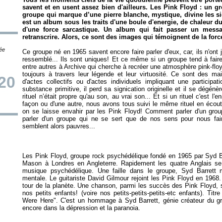
savent et en usent assez bien d'ailleurs. Les Pink Floyd : un 
groupe qui marque d’une pierre blanche, mystique, divine les s
est un album sous les traits d'une boule d'energie, de chaleur du 
d'une force sarcastique. Un album qui fait passer un mess
retranscrire. Alors, ce sont des images qui témoignent de la forc
tée
Ce groupe né en 1965 savent encore faire parler d'eux, car, ils n'ont
ressemblé... Ils sont uniques! Et ce même si un groupe tend à fair
entre autres à Archive qui cherche à recréer une atmosphère pink-fl
toujours à travers leur légende et leur virtuosité. Ce sont des mait
20
d'actes collectifs ou d'actes individuels impliquant une participa
substance primitive, il perd sa signication originelle et il se dégén
rituel n’était propre qu'au son, au vrai son... Et si un rituel c'est 
façon ou d'une autre, nous avons tous suivi le même rituel en écout
on se laisse envahir par les Pink Floyd! Comment parler d'un gro
parler d'un groupe qui ne se sert que de nos sens pour nous f
Les Pink Floyd, groupe rock psychédélique fondé en 1965 par Syd Ba
Mason à Londres en Angleterre. Rapidement les quatre Anglais se 
musique psychédélique. Une faille dans le groupe, Syd Barrett mo
mentale. Le guitariste David Gilmour rejoint les Pink Floyd en 1968.
tour de la planète. Une chanson, parmi les succès des Pink Floyd, s
nos petits enfants! (voire nos petits-petits-petits-etc enfants). Ti
Were Here". C'est un hommage à Syd Barrett, génie créateur du gr