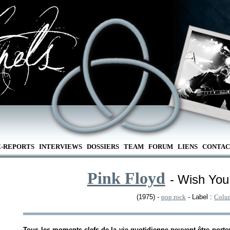
E-REPORTS
INTERVIEWS
DOSSIERS
TEAM
FORUM
LIENS
CONTAC
Pink Floyd
- Wish Yo
(1975) -
pop rock
- Label :
Colu
Tous les moments clefs de la vie quotidienne peuvent être porteur