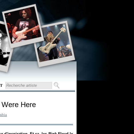
T
u Were Here
mbia
 d'inspiration. Et ça, les Pink Floyd le