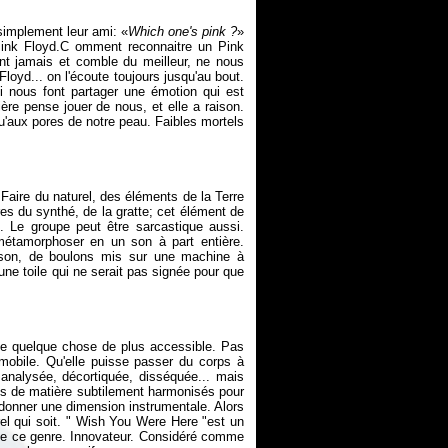
simplement leur ami: «
Which one's pink ?
»
 Pink Floyd.C omment reconnaitre un Pink
nt jamais et comble du meilleur, ne nous
oyd... on l'écoute toujours jusqu'au bout.
i nous font partager une émotion qui est
ère pense jouer de nous, et elle a raison.
qu'aux pores de notre peau. Faibles mortels
Faire du naturel, des éléments de la Terre
es du synthé, de la gratte; cet élément de
d. Le groupe peut être sarcastique aussi.
étamorphoser en un son à part entière.
ison, de boulons mis sur une machine à
 une toile qui ne serait pas signée pour que
ue quelque chose de plus accessible. Pas
mobile. Qu'elle puisse passer du corps à
 analysée, décortiquée, disséquée... mais
ets de matière subtilement harmonisés pour
 donner une dimension instrumentale. Alors
rel qui soit. " Wish You Were Here "est un
 de ce genre. Innovateur. Considéré comme