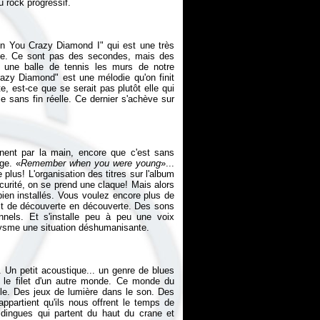
n You Crazy Diamond I" qui est une très
atte. Ce sont pas des secondes, mais des
une balle de tennis les murs de notre
razy Diamond" est une mélodie qu'on finit
ute, est-ce que se serait pas plutôt elle qui
e sans fin réelle. Ce dernier s'achève sur
nnent par la main, encore que c'est sans
ge. «
Remember when you were young
»...
plus! L'organisation des titres sur l'album
curité, on se prend une claque! Mais alors
 bien installés. Vous voulez encore plus de
st de découverte en découverte. Des sons
nnels. Et s'installe peu à peu une voix
Un petit acoustique... un genre de blues
 le filet d'un autre monde. Ce monde du
ple. Des jeux de lumière dans le son. Des
ppartient qu'ils nous offrent le temps de
dingues qui partent du haut du crane et