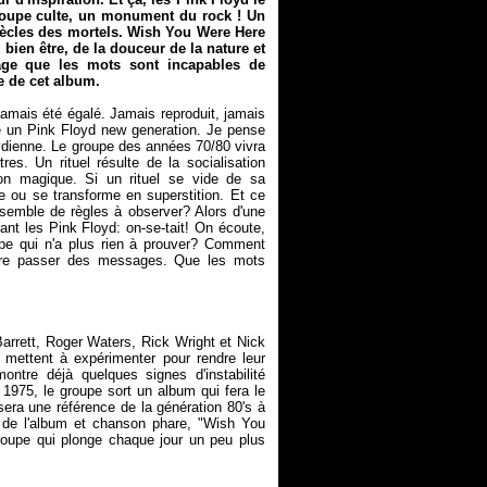
groupe culte, un monument du rock ! Un
iècles des mortels.
Wish You Were Here
bien être, de la douceur de la nature et
age que les mots sont incapables de
e de cet album.
 jamais été égalé. Jamais reproduit, jamais
e un Pink Floyd new generation. Je pense
oydienne. Le groupe des années 70/80 vivra
res. Un rituel résulte de la socialisation
tion magique. Si un rituel se vide de sa
ère ou se transforme en superstition. Et ce
l'ensemble de règles à observer? Alors d'une
ant les Pink Floyd: on-se-tait! On écoute,
upe qui n'a plus rien à prouver? Comment
aire passer des messages. Que les mots
rrett, Roger Waters, Rick Wright et Nick
mettent à expérimenter pour rendre leur
ntre déjà quelques signes d'instabilité
 1975, le groupe sort un album qui fera le
era une référence de la génération 80's à
tre de l'album et chanson phare, "Wish You
oupe qui plonge chaque jour un peu plus