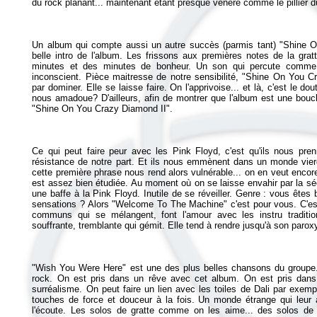
Un album qui compte aussi un autre succès (parmis tant) "Shine O
belle intro de l'album. Les frissons aux premières notes de la gr
minutes et des minutes de bonheur. Un son qui percute comme 
inconscient. Pièce maitresse de notre sensibilité, "Shine On You C
par dominer. Elle se laisse faire. On l'apprivoise... et là, c'est le do
nous amadoue? D'ailleurs, afin de montrer que l'album est une boucl
Ce qui peut faire peur avec les Pink Floyd, c'est qu'ils nous pre
résistance de notre part. Et ils nous emmènent dans un monde vier
cette première phrase nous rend alors vulnérable... on en veut encore 
est assez bien étudiée. Au moment où on se laisse envahir par la sé
une baffe à la Pink Floyd. Inutile de se réveiller. Genre : vous êtes
sensations ? Alors "Welcome To The Machine" c'est pour vous. C'e
communs qui se mélangent, font l'amour avec les instru traditio
"Wish You Were Here" est une des plus belles chansons du groupe. 
rock. On est pris dans un rêve avec cet album. On est pris dans
surréalisme. On peut faire un lien avec les toiles de Dali par exem
touches de force et douceur à la fois. Un monde étrange qui leur a
l'écoute. Les solos de gratte comme on les aime... des solos de 