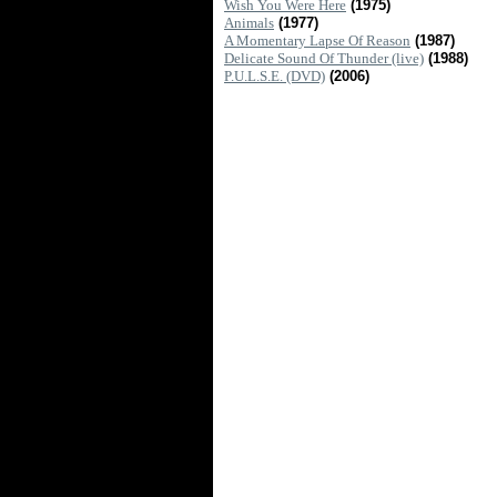
Wish You Were Here
(1975)
Animals
(1977)
A Momentary Lapse Of Reason
(1987)
Delicate Sound Of Thunder (live)
(1988)
P.U.L.S.E. (DVD)
(2006)