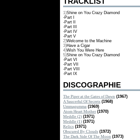
TRACKLIST
1)
Shine on You Crazy Diamond
-Part I
-Part II
-Part III
-Part IV
-Part V
2)
Welcome to the Machine
3)
Have a Cigar
4)
Wish You Were Here
5)
Shine on You Crazy Diamond
-Part VI
-Part VII
-Part VIII
-Part IX
DISCOGRAPHIE
The Piper at the Gates of Dawn
(1967)
A Saucerful Of Secrets
(1968)
Ummagumma
(1969)
Atom Heart Mother
(1970)
Meddle (2)
(1971)
Meddle (1)
(1971)
Relics
(1971)
Obscured By Clouds
(1972)
The Dark Side Of The Moon
(1973)