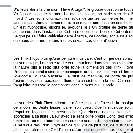
D'ailleurs dans la chanson "Have A Cigar", le groupe questionne tout 
Voilà pour la petite histoire. Le mot est lâché, on parle bien des
Floyd ? Les sons originaux, les solos de grattes qui ne se termine
lassent pas. Jamais personne n'a osé couper une chanson des Pink Fl
On est hypnothisé, disons le, avouons le ! Un groupe de génie qu
accaparée dans l'instantané. Cette émotion nous trouble. Cette derni
Le groupe sait faire véhiculer cette énergie, ces ondes, son aura jus
Les Pink Floyd plus qu'une peinture musicale, c'est un jeu des sons. 
un son unique, harmonieux. Le vent entrelacé dans les sons vibratoir
la nature pris à l'état brut offre toute la dimension des Pink Floy
Prendre les combinaisons mécaniques crées par l'homme et les m
"Welcome To The Machine", le bruit de machine, de porte de pr
l'usine... les sons paraissent flous et bien distincts à la fois. Comme
Le son des Pink Floyd adopte le même principe. Faire de la musiq
de snobisme. Juste laisser parler son coeur. Que la musique soit 
l'esprit de façon intime, personnelle. Que chaque note ne soit pas
appréciée à sa juste valeur avec sa sensibilité propre.Donc, des eff
rentre les sons de tous les jours comme source d'imagination et leur
la musique des Pink Floyd est ce qu'il y a de plus pur, de plus natu
album de référence. C'est l'album qu'on peut conseiller aux novices