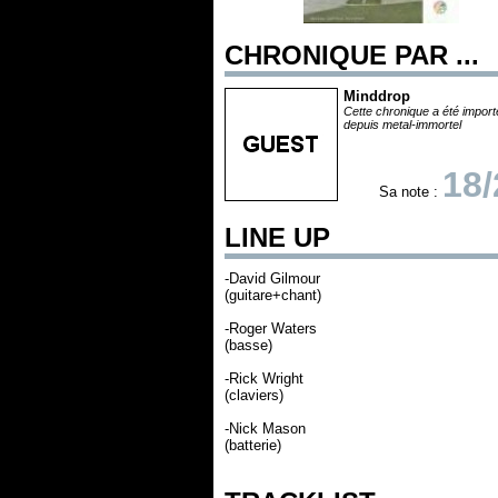
CHRONIQUE PAR ...
Minddrop
Cette chronique a été impor
depuis metal-immortel
18/
Sa note :
LINE UP
-David Gilmour
(guitare+chant)
-Roger Waters
(basse)
-Rick Wright
(claviers)
-Nick Mason
(batterie)