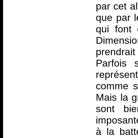
par cet a
que par l
qui font 
Dimensi
prendrait
Parfois 
représen
comme su
Mais la 
sont bie
imposante
à la bat