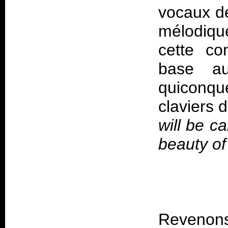
vocaux de
mélodique
cette co
base aux
quiconque
claviers 
will be c
beauty of
Revenons