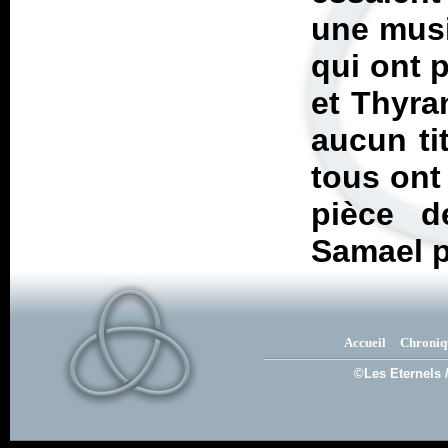
une musi
qui ont p
et Thyran
aucun tit
tous ont
pièce d
Samael p
Accueil
Chroniq
©Les Eternels 