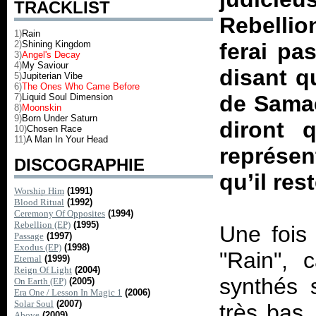
TRACKLIST
Rebellio
1)
Rain
2)
Shining Kingdom
ferai pa
3)
Angel's Decay
4)
My Saviour
disant 
5)
Jupiterian Vibe
6)
The Ones Who Came Before
de Samae
7)
Liquid Soul Dimension
8)
Moonskin
9)
Born Under Saturn
diront 
10)
Chosen Race
11)
A Man In Your Head
représen
DISCOGRAPHIE
qu’il res
Worship Him
(1991)
Blood Ritual
(1992)
Ceremony Of Opposites
(1994)
Rebellion (EP)
(1995)
Une fois
Passage
(1997)
Exodus (EP)
(1998)
"Rain", c
Eternal
(1999)
Reign Of Light
(2004)
synthés s
On Earth (EP)
(2005)
Era One / Lesson In Magic 1
(2006)
Solar Soul
(2007)
très bas,
Above
(2009)