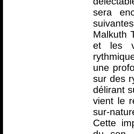
délectab
sera enc
suivant
Malkuth T
et les 
rythmiqu
une prof
sur des 
délirant 
vient le 
sur-natu
Cette im