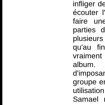
infliger 
écouter l
faire un
parties 
plusieurs
qu'au fi
vraiment
album.
d'imposan
groupe en
utilisati
Samael n