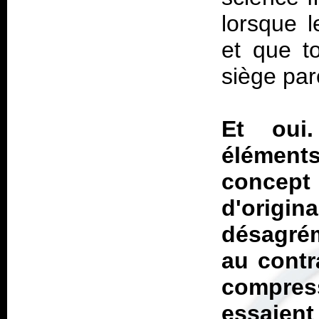
lorsque 
et que t
siège par
Et oui
élément
concep
d'origi
désagrém
au contr
compre
essaient