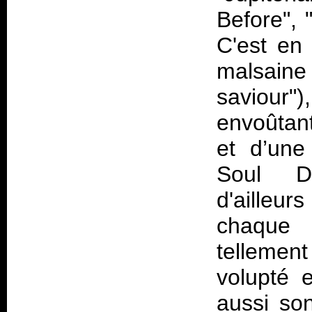
Before",
C'est en
malsaine
saviour
envoûtan
et d’une
Soul Di
d'ailleur
chaque
tellement
volupté e
aussi son