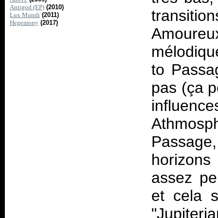
Antigod (EP)
(2010)
transitio
Lux Mundi
(2011)
Hegemony
(2017)
Amoure
mélodiqu
to
Passa
pas (ça p
influe
Athmosph
Passage
horizons
assez pe
et cela s
"Jupite