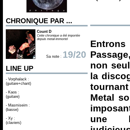
CHRONIQUE PAR ...
Count D
Cette chronique a été importée
depuis metal-immortel
Entrons
19/20
Passage
Sa note :
non seul
LINE UP
la disco
- Vorphalack :
(guitare+chant)
tournant
- Kaos :
Metal s
(guitare)
- Masmiseim :
imposan
(basse)
une ba
- Xy :
(claviers)
judicie