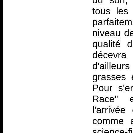
du son, 
tous les
parfait
niveau de
qualité 
décevra
d'ailleu
grasses 
Pour s'e
Race" e
l'arrivée
comme a
science-