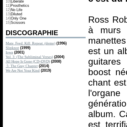
10)
Liberate
11)
Prosthetics
12)
No Life
13)
Diluted
Ross Rob
14)
Only One
15)
Scissors
à murs d
DISCOGRAPHIE
manettes 
Mate. Feed. Kill. Repeat. (demo)
(1996)
Slipknot
(1999)
est un al
Iowa
(2001)
Vol. 3: (The Subliminal Verses)
(2004)
guitares
All Hope Is Gone (CD+DVD)
(2008)
.5: The Gray Chapter
(2014)
boost néc
We Are Not Your Kind
(2019)
chant est
l'orga
génératio
album. Ca
est terri