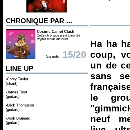
CHRONIQUE PAR ...
Cosmic Camel Clash
Cette chronique a été importée
depuis metal-immortel
Ha ha ha
15/20
coup, v
Sa note :
un de ce
LINE UP
sans se
-Corey Taylor
(chant)
française
-James Root
le gro
(guitare)
-Mick Thompson
"gimmic
(guitare)
neuf me
-Josh Brainard
(guitare)
live ult