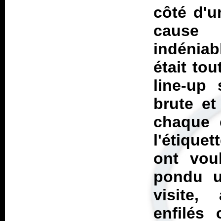
côté d'u
cause 
indénia
était to
line-up 
brute et
chaque 
l'étique
ont voul
pondu 
visite,
enfilés