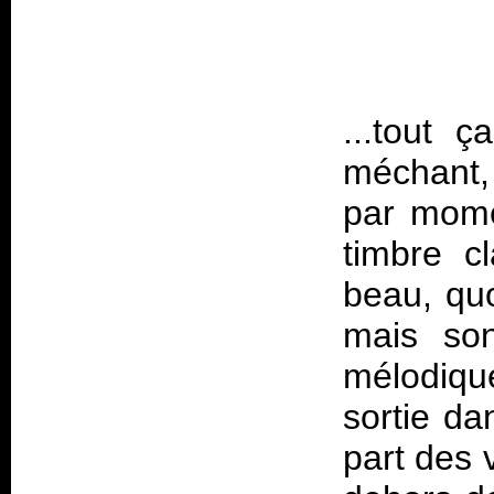
...tout ç
méchant,
par mome
timbre cl
beau, quo
mais son
mélodiqu
sortie da
part des 