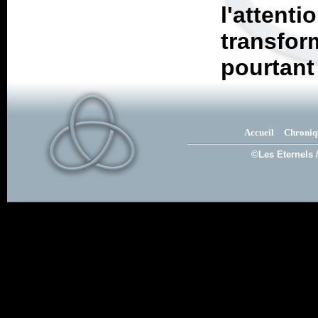
l'atten
transfor
pourtant
Accueil
Chroniq
©Les Eternels 