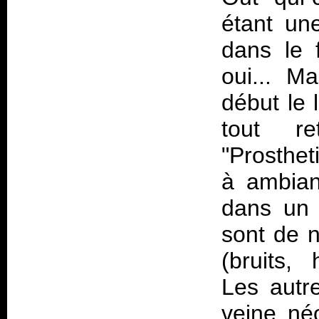
étant un
dans le f
oui... M
début le 
tout re
"Prosthet
à ambianc
dans un c
sont de n
(bruits, 
Les autre
veine né