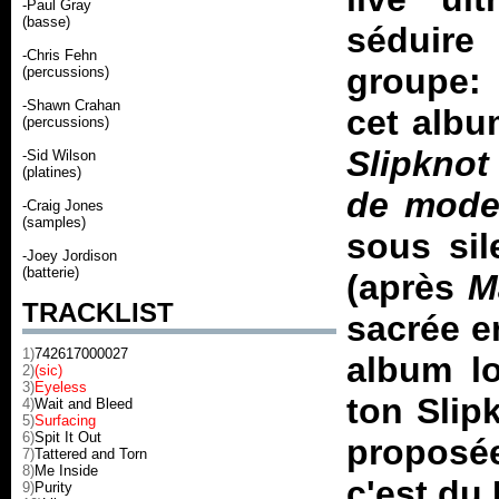
-Paul Gray
(basse)
séduire 
-Chris Fehn
groupe: 
(percussions)
-Shawn Crahan
cet albu
(percussions)
Slipknot
-Sid Wilson
(platines)
de mod
-Craig Jones
(samples)
sous sil
-Joey Jordison
(batterie)
(après
M
TRACKLIST
sacrée e
1)
742617000027
album lo
2)
(sic)
3)
Eyeless
ton Slip
4)
Wait and Bleed
5)
Surfacing
6)
Spit It Out
proposée
7)
Tattered and Torn
8)
Me Inside
c'est du
9)
Purity