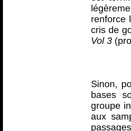
légèreme
renforce 
cris de go
Vol 3
Sinon, p
bases so
groupe in
aux samp
passages 