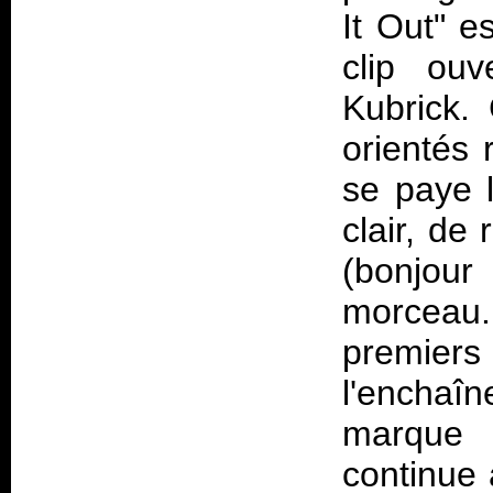
It Out" e
clip ou
Kubrick. 
orientés 
se paye l
clair, de
(bonjou
morceau.
premiers
l'enchaî
marque 
continue 