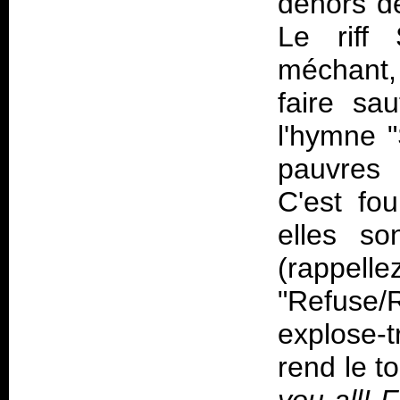
dehors de
Le riff 
méchant,
faire sa
l'hymne "
pauvres 
C'est fo
elles so
(rappell
"Refuse/
explose-t
rend le to