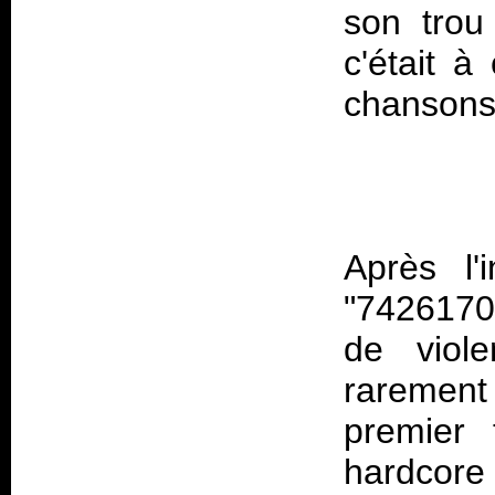
son trou 
c'était à
Après l'i
"7426170
de viol
rarement
premier t
hardcore 