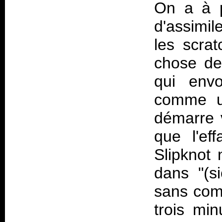
On a à p
d'assimil
les scrat
chose de
qui envo
comme u
démarre v
que l'ef
Slipknot 
dans "(si
sans comp
trois min