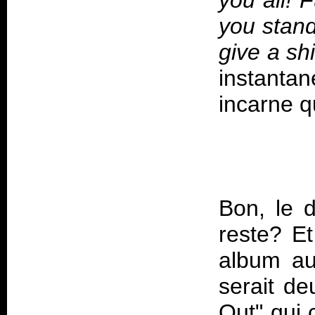
you all! 
you stand
give a sh
instanta
Bon, le d
reste? Et
album aur
serait de
Out" qui 