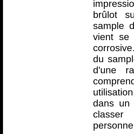
impressi
brûlot s
sample de
vient se
corrosive
du sample
d'une ra
compren
utilisat
dans un 
classer