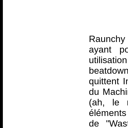
Raunchy
ayant po
utilisat
beatdowns
quittent 
du Machi
(ah, le 
éléments 
de "Wast