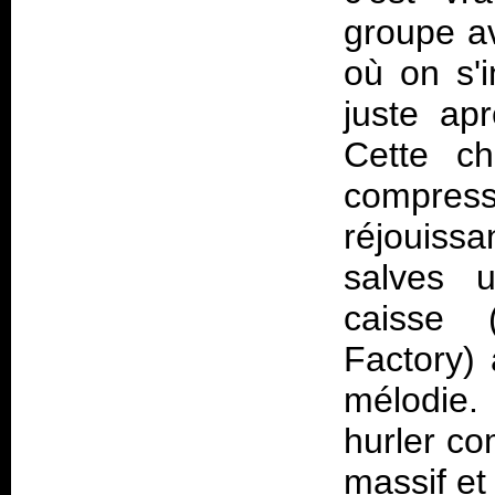
groupe av
où on s'i
juste apr
Cette ch
compress
réjouissa
salves u
caisse 
Factory) 
mélodie.
hurler co