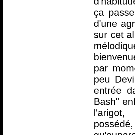
d'habitud
ça passe
d'une agr
sur cet a
mélodiq
bienven
par mome
peu Devi
entrée d
Bash" enf
l'arigot
possédé,