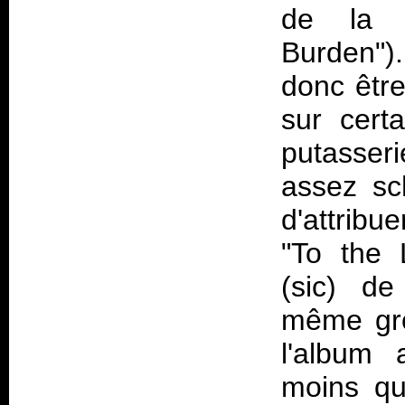
de la g
Burden")
donc être
sur cert
putasseri
assez sc
d'attribu
"To the 
(sic) d
même gro
l'album
moins qu