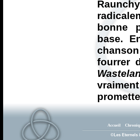
Raunchy
radical
bonne p
base. E
chanson 
fourrer 
Wastela
vraiment
prometteu
Accueil
Chroniq
©Les Eternels 