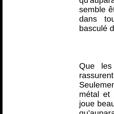
qu'aupar
semble êt
dans tou
Que les
rassurent
Seulemen
métal et 
joue beau
qu'aupar