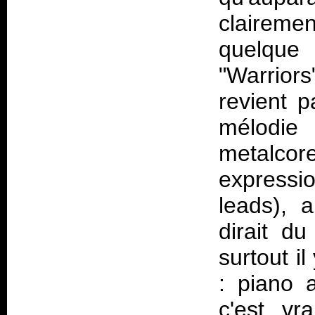
claireme
quelque 
"Warrior
revient p
mélodie
metalco
expressio
leads), 
dirait d
surtout i
: piano a
c'est vr