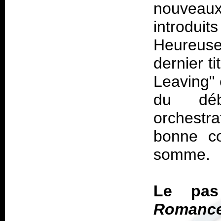
nouveaux
introdu
Heureusem
dernier t
Leaving"
du déb
orchestra
bonne c
somme.
Le pas
Romanc