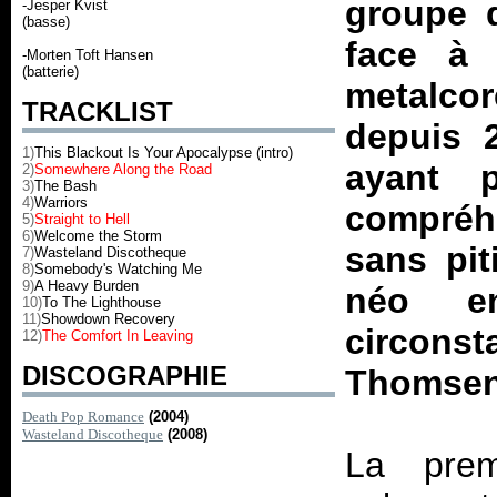
groupe d
-Jesper Kvist
(basse)
face à 
-Morten Toft Hansen
(batterie)
metalco
TRACKLIST
depuis 2
1)
This Blackout Is Your Apocalypse (intro)
ayant 
2)
Somewhere Along the Road
3)
The Bash
4)
Warriors
compréhe
5)
Straight to Hell
6)
Welcome the Storm
sans pi
7)
Wasteland Discotheque
8)
Somebody's Watching Me
9)
A Heavy Burden
néo e
10)
To The Lighthouse
11)
Showdown Recovery
circonst
12)
The Comfort In Leaving
DISCOGRAPHIE
Thomsen
Death Pop Romance
(2004)
Wasteland Discotheque
(2008)
La prem