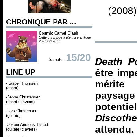
(2008)
CHRONIQUE PAR ...
Cosmic Camel Clash
Cette chronique a été mise en ligne
le 01 juin 2021
15/20
Death P
Sa note :
être imp
LINE UP
mérite
-Kasper Thomsen
(chant)
paysage
-Jeppe Christensen
(chant+claviers)
potenti
-Lars Christensen
Discoth
(guitare)
-Jesper Andreas Tilsted
attendu.
(guitare+claviers)