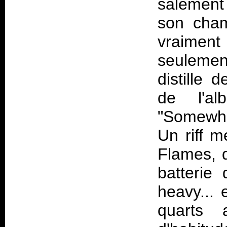
salement
son cham
vraime
seulemen
distille
de l'al
"Somewhe
Un riff 
Flames, d
batterie
heavy... 
quarts 