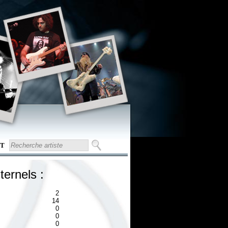
T
ternels :
2
14
0
0
0