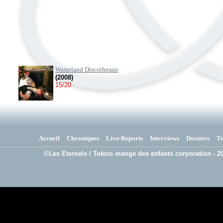
Wasteland Discotheque
(2008)
15/20
Accueil
Chroniques
Live-Reports
Interviews
Dossiers
T
©Les Eternels / Totoro mange des enfants corporation - 20