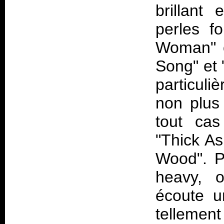
brillant 
perles fo
Woman" o
Song" et 
particuli
non plus 
tout cas
"Thick A
Wood". Po
heavy, o
écoute u
telleme