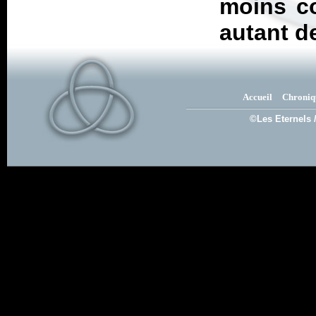
moins co
autant de
Accueil
Chroniq
©Les Eternels 