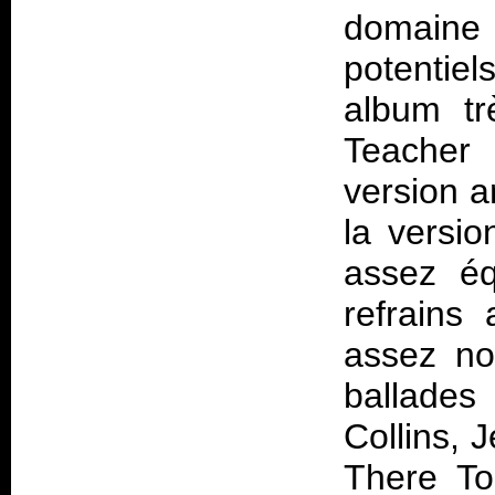
domaine d
potentiel
album tr
Teacher 
version a
la versi
assez éq
refrains 
assez no
ballades
Collins, 
There To