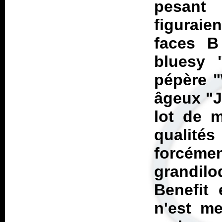
pesant 
figurai
faces 
bluesy "
pépère "
âgeux "J
lot de 
qualités
forcéme
grandil
Benefit
n'est me