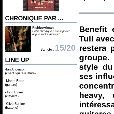
CHRONIQUE PAR ...
Benefit
Fishbowlman
Cette chronique a été importée
depuis metal-immortel
Tull avec
15/20
restera 
Sa note :
groupe. 
LINE UP
style du
-Ian Anderson
(chant+guitare+flûte)
ses infl
-Martin Barre
concent
(guitare)
-John Evans
heavy, 
(claviers)
intéres
-Clive Bunker
(batterie)