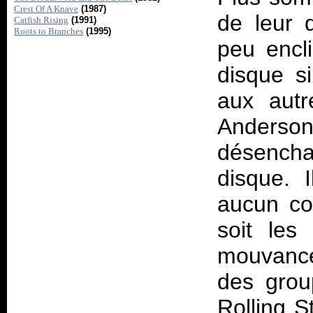
Crest Of A Knave
(1987)
de leur d
Catfish Rising
(1991)
Roots to Branches
(1995)
peu encl
disque si
aux autr
Anders
désench
disque. 
aucun co
soit les
mouvance 
des grou
Rolling 