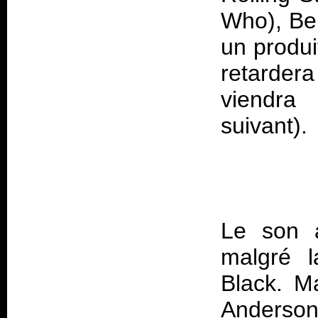
Who),
Be
un produi
retarder
viendra 
Le son a
malgré l
Black. M
Anderson