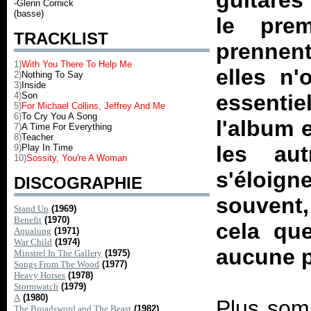
guitares
-Glenn Cornick
(basse)
le pre
TRACKLIST
prennen
1)
With You There To Help Me
elles n
2)
Nothing To Say
3)
Inside
4)
Son
essentie
5)
For Michael Collins, Jeffrey And Me
6)
To Cry You A Song
l'album 
7)
A Time For Everything
8)
Teacher
les au
9)
Play In Time
10)
Sossity, You're A Woman
s'éloig
DISCOGRAPHIE
souvent,
Stand Up
(1969)
Benefit
(1970)
cela qu
Aqualung
(1971)
War Child
(1974)
aucune pa
Minstrel In The Gallery
(1975)
Songs From The Wood
(1977)
Heavy Horses
(1978)
Stormwatch
(1979)
A
(1980)
Plus som
The Broadsword and The Beast
(1982)