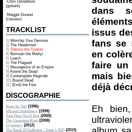
-Chris Donaldson
(guitare)
dans s
-Maggie Durand
éléments
(claviers)
TRACKLIST
issus de
fans se 
1)
Worship Your Demons
2)
The Headsmen
3)
Silence the Tyrants
en colère
4)
Bemoan the Martyr
5)
Leach
faire un
6)
The Plagued
7)
Resurgence of an Empire
8)
Anoint the Dead
mais bie
9)
Contemplate Regicide
10)
Bound Dead
déjà décr
11)
(Exit) the Few
DISCOGRAPHIE
Eh bien,
None So Vile
(1996)
Whisper Supremacy
(1998)
And Then You'll Beg
(2000)
ultravio
The Unspoken King
(2008)
Cryptopsy
(2012)
album s
The Book Of Suffering - Tome 1 (EP)
(2015)