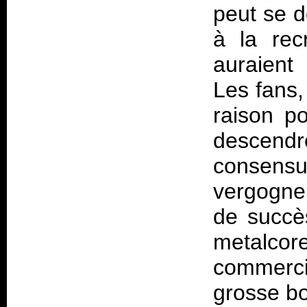
peut se 
à la rec
auraient 
Les fans,
raison p
descend
consensue
vergogne
de succè
metalcor
commerc
grosse b