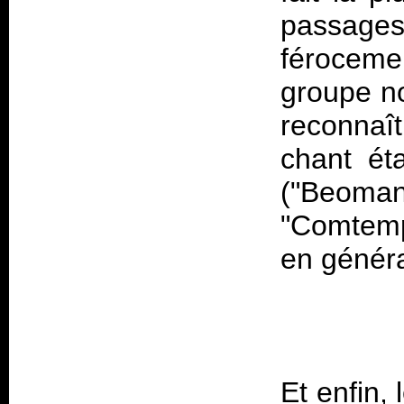
passage
féroceme
groupe no
reconnaî
chant ét
("Beoma
"Comtemp
en génér
Et enfin,