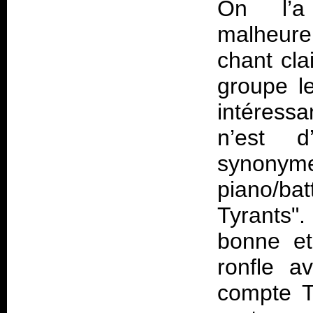
On l’a
malheure
chant cla
groupe le
intéressa
n’est d
synonym
piano/ba
Tyrants"
bonne et
ronfle a
compte