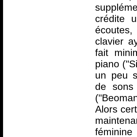
suppléme
crédite 
écoutes,
clavier a
fait min
piano ("S
un peu s
de sons 
("Beoman 
Alors cer
maintena
féminine 