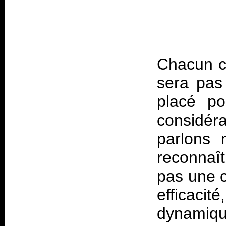
Chacun ch
sera pas
placé p
considér
parlons 
reconnaî
pas une c
efficac
dynamiqu