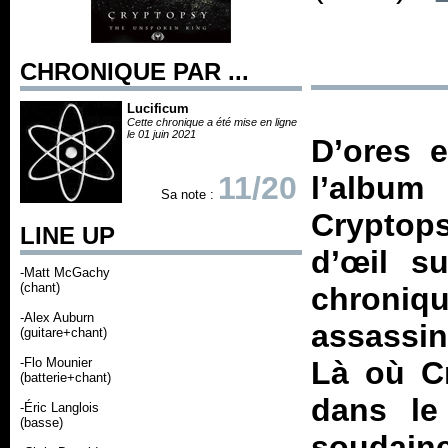
CHRONIQUE PAR ...
Lucificum
Cette chronique a été mise en ligne
le 01 juin 2021
D’ores 
11/20
l’albu
Sa note :
Cryptops
LINE UP
d’œil s
-Matt McGachy
(chant)
chroniq
-Alex Auburn
assassin
(guitare+chant)
-Flo Mounier
Là où Cr
(batterie+chant)
dans le
-Éric Langlois
(basse)
soudain