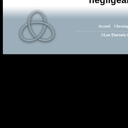
négligea
Accueil
Chroniq
©Les Eternels 