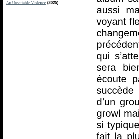
An Unsatiable Violence
(2025)
aussi ma
voyant fl
changem
précéden
qui s’att
sera bie
écoute p
succède 
d’un gro
growl mai
si typiqu
fait la p