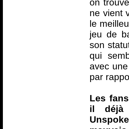
on trouv
ne vient 
le meille
jeu de b
son statu
qui semb
avec une
par rappo
Les fans
il déj
Unspok