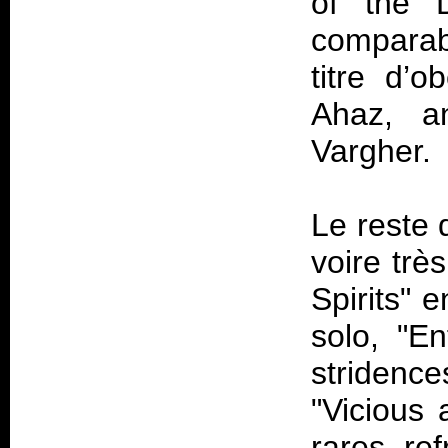
of the D
comparabl
titre d’
Ahaz, a
Vargher.
Le reste 
voire trè
Spirits" 
solo, "E
stridenc
"Vicious 
rares re