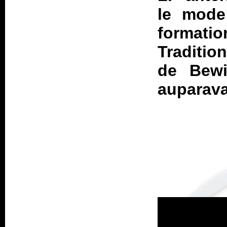
le mode
formatio
Traditio
de Bewit
auparava