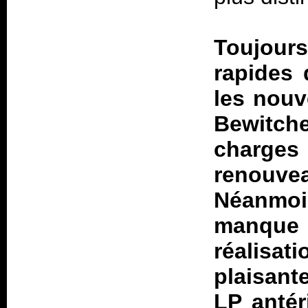
Toujours
rapides 
les nouv
Bewitch
charges
renouv
Néanmoi
manque 
réalisat
plaisant
LP antér