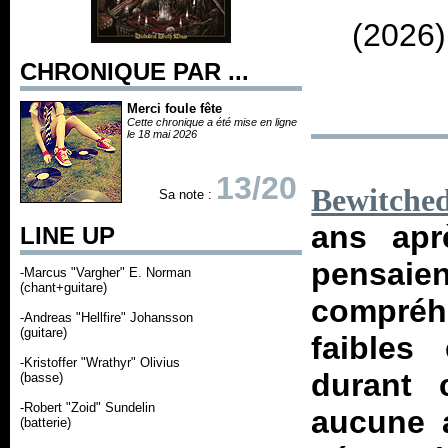
(2026)
CHRONIQUE PAR ...
Merci foule fête
Cette chronique a été mise en ligne
le 18 mai 2026
13/20
Bewitche
Sa note :
ans ap
LINE UP
pensaien
-Marcus "Vargher" E. Norman
(chant+guitare)
compréhe
-Andreas "Hellfire" Johansson
(guitare)
faibles
-Kristoffer "Wrathyr" Olivius
durant 
(basse)
-Robert "Zoid" Sundelin
aucune a
(batterie)