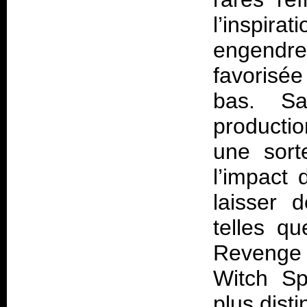
l’inspi
engendre
favorisée
bas. S
productio
une sort
l’impact 
laisser 
telles qu
Revenge
Witch Sp
plus distin