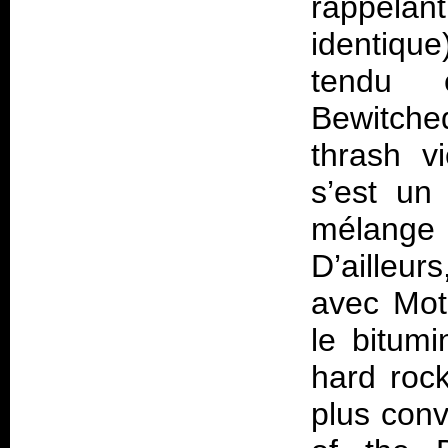
rappelan
identique)
tendu e
Bewitche
thrash v
s’est un
mélange 
D’ailleur
avec Mot
le bitumi
hard rock
plus con