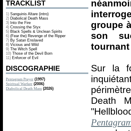
néanmo
TRACKLIST
interrog
1)
Sanguinis Altare (intro)
2)
Diabolical Death Mass
groupe à 
3)
Into the Fire
4)
Crossing the Styx
5)
Black Spells & Unclean Spirits
son su
6)
(Fear the) Revenge of the Ripper
7)
By Satan Enslaved
tournant
8)
Vicious and Wild
9)
The Witch Spell
10)
Those of the Devil Born
11)
Enforcer of Evil
Sur la f
DISCOGRAPHIE
inquiéta
Pentagram Prayer
(1997)
Spiritual Warfare
(2006)
périmètre
Diabolical Death Mass
(2026)
Death M
"Hellbloo
Pentagra