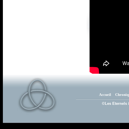
Accueil
Chroniq
©Les Eternels 