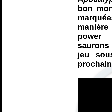
bon mom
marquées
manière 
power 
saurons 
jeu sou
prochain