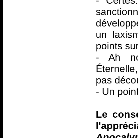
- Certes
sanctionn
développ
un laxism
points sur
- Ah no
Éternelle,
pas décou
- Un poin
Le conse
l'appré
Apocaly