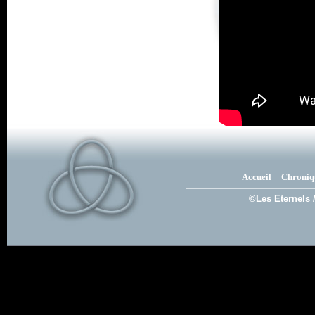
Accueil
Chroniq
©Les Eternels 