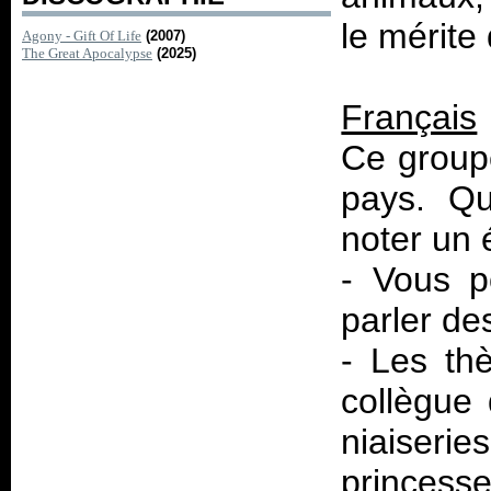
le mérite
Agony - Gift Of Life
(2007)
The Great Apocalypse
(2025)
Français
Ce group
pays. Qu
noter un 
- Vous p
parler de
- Les th
collègue 
niaiseri
princess