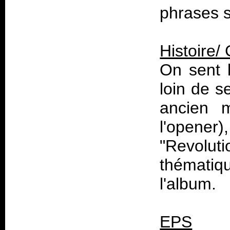
phrases s
Histoire/
On sent l
loin de 
ancien 
l'opene
"Revolu
thématiqu
l'album.
EPS