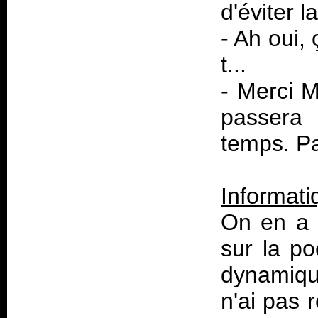
d'éviter l
- Ah oui, 
t...
- Merci M
passera 
temps. Pa
Informati
On en a d
sur la po
dynamique
n'ai pas 