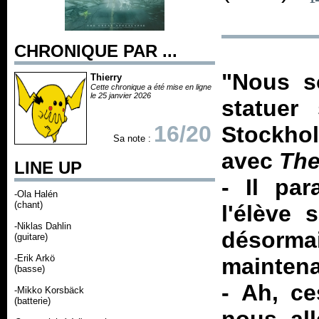
CHRONIQUE PAR ...
"Nous s
Thierry
Cette chronique a été mise en ligne
le 25 janvier 2026
statuer
16/20
Stockhol
Sa note :
avec
The
LINE UP
- Il par
-Ola Halén
(chant)
l'élève 
-Niklas Dahlin
désorm
(guitare)
-Erik Arkö
maintena
(basse)
- Ah, ce
-Mikko Korsbäck
(batterie)