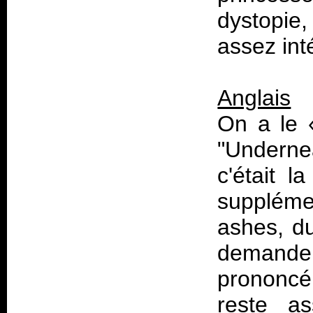
dystopie, 
assez int
Anglais
On a le
"Undernea
c'était l
suppléme
ashes, d
demander.
prononcé
reste as