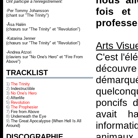
nous al
Ont participé à l'enregistrement:
fois et
-Per Tommy Johansson
(chant sur "The Trinity")
professe
-Åsa Halén
(chœurs sur "The Trinity" et "Revolution")
-Katarina Jenner
Arts Visu
(chœurs sur "The Trinity" et "Revolution")
-Andrea Atzori
C'est l'é
(claviers sur "No One's Hero" et "Fire From
Above")
découvre
TRACKLIST
démarq
1)
The Trinity
quelconq
2)
Indestructible
3)
No One's Hero
4)
Afterlife
poncifs 
5)
Revolution
6)
The Prophesier
avait ha
7)
Fire from Above
8)
Underneath the Eye
9)
The Great Apocalypse (When Hell Is All
informat
Around)
animaux, 
DISCOGRAPHIE