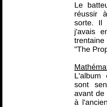
Le batte
réussir 
sorte. I
j'avais 
trentain
"The Prop
Mathémat
L'album e
sont se
avant de 
à l'ancie