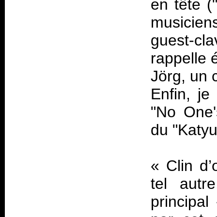
en tête (
musiciens
guest-cl
rappelle
Jörg, un c
Enfin, je
"No One'
du "Katyu
«
Clin d’
tel aut
principa