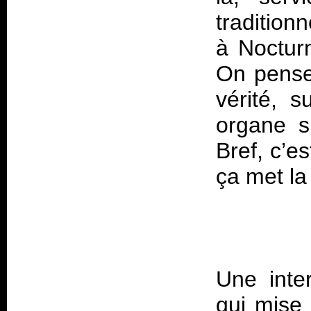
tradition
à Nocturn
On pense
vérité, 
organe si
Bref, c’e
Une inte
qui mise 