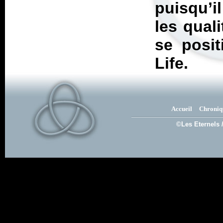
puisqu’i
les quali
se posi
Life
.
Accueil
Chroniq
©Les Eternels 