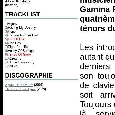
-Mikko Korsbäck
(batterie)
Gamma Ra
TRACKLIST
quatrièm
1)
Agony
ténors d
2)
Facing My Destiny
3)
Hope
4)
To Live Another Day
5)
Gift Of Life
6)
One Day
Les intro
7)
Fight For Life
8)
Valley Of Sunlight
autant qu
9)
Times Of Glory
10)
Dreams
11)
Time Passes By
derniers,
12)
Alive
son touj
DISCOGRAPHIE
de clavie
Agony - Gift Of Life
(2007)
The Great Apocalypse
(2025)
soit arr
Toujours e
là, serv