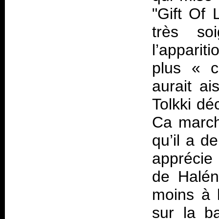
"Gift Of 
très so
l’appari
plus « c
aurait a
Tolkki dé
Ca marche
qu’il a d
apprécie
de Halén
moins à 
sur la b