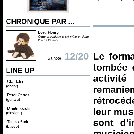
CHRONIQUE PAR ...
Lord Henry
Cette chronique a été mise en ligne
le 01 juin 2021
12/20
Le forma
Sa note :
tombée d
LINE UP
activit
-Ola Halén
(chant)
remaniem
-Peter Ostros
rétrocéd
(guitare)
-Dimitri Keiski
leur musi
(claviers)
sont d’
-Tomas Stolt
(basse)
musicie