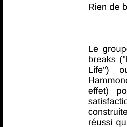
Le group
breaks ("
Life") 
Hammond 
effet) p
satisfa
construit
réussi qu’