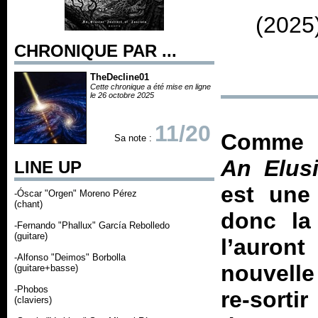
(2025
CHRONIQUE PAR ...
TheDecline01
Cette chronique a été mise en ligne
le 26 octobre 2025
11/20
Comme l
Sa note :
An Elusi
LINE UP
est une 
-Óscar "Orgen" Moreno Pérez
(chant)
donc la
-Fernando "Phallux" García Rebolledo
(guitare)
l’auron
-Alfonso "Deimos" Borbolla
nouvelle
(guitare+basse)
-Phobos
re-sort
(claviers)