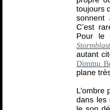
toujours 
sonnent 
C’est rar
Pour le 
Stormblas
autant ci
Dimmu Bo
plane trè
L’ombre p
dans les 
le son dé