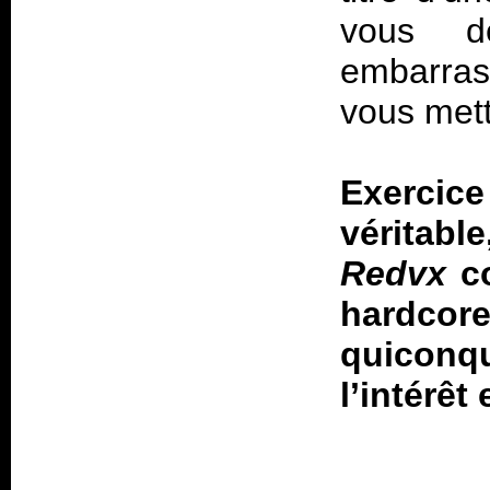
vous d
embarras
vous mett
Exerci
véritabl
Redvx
co
hardco
quiconq
l’intérêt 