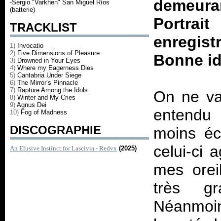
demeura
-Sergio "Varkhen" San Miguel Ríos
(batterie)
Portrai
TRACKLIST
enregis
1)
Invocatio
2)
Five Dimensions of Pleasure
Bonne id
3)
Drowned in Your Eyes
4)
Where my Eagerness Dies
5)
Cantabria Under Siege
6)
The Mirror’s Pinnacle
7)
Rapture Among the Idols
On ne va 
8)
Winter and My Cries
9)
Agnus Dei
entendu 
10)
Fog of Madness
DISCOGRAPHIE
moins éc
celui-ci
An Elusive Instinct for Lascivia - Redvx
(2025)
mes orei
très gr
Néanmoin