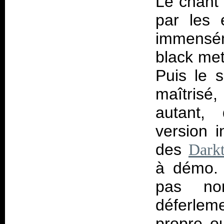
Le chant 
par les 
immensé
black met
Puis le 
maîtrisé
autant,
version i
des
Dark
à démo. 
pas no
déferleme
propre ou