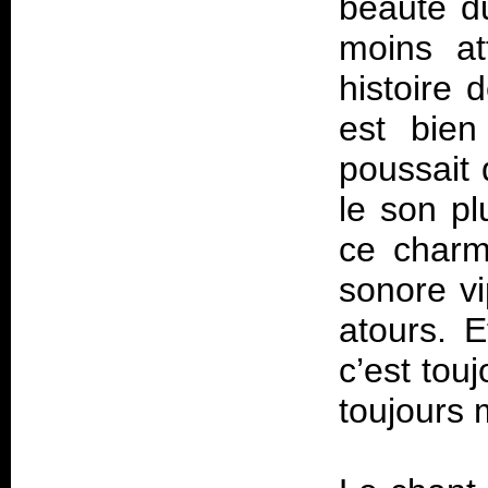
beauté du
moins at
histoire d
est bien
poussait 
le son pl
ce charm
sonore v
atours. E
c’est tou
toujours 