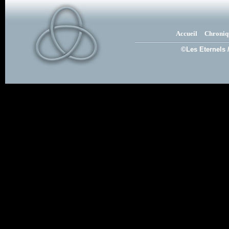
Accueil
Chroniq
©Les Eternels 