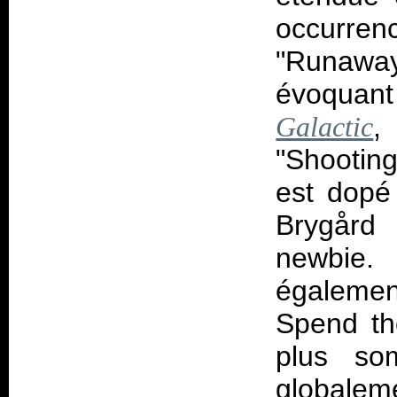
occurre
"Runawa
évoquant
,
Galactic
"Shooting
est dopé
Brygård
newbie.
égalemen
Spend the
plus so
globalem