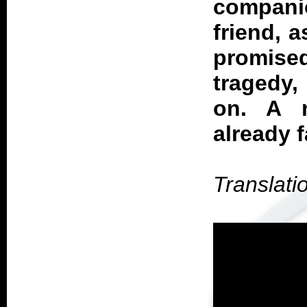
compani
friend, a
promised
tragedy,
on. A n
already f
Translati