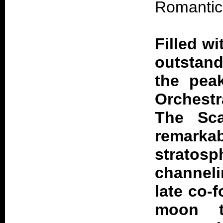
Romantic
Filled w
outstan
the peak
Orchest
The Sca
remark
strato
channelin
late co-
moon t