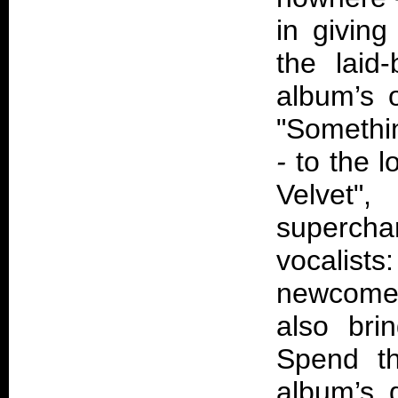
in giving
the laid
album’s 
"Somethi
-
to the l
Velvet"
superch
vocalis
newcomer
also bri
Spend th
album’s d