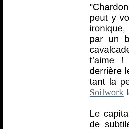
"Chardon
peut y vo
ironique,
par un b
cavalcade
t’aime 
derrière 
tant la p
l
Soilwork
Le capita
de subtil