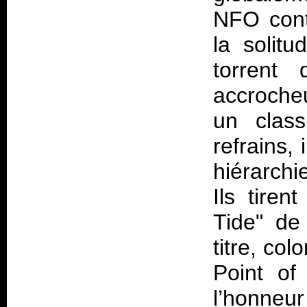
NFO cont
la solit
torrent
accrocheu
un class
refrains, 
hiérarchi
Ils tire
Tide" de
titre, col
Point of
l’honneu