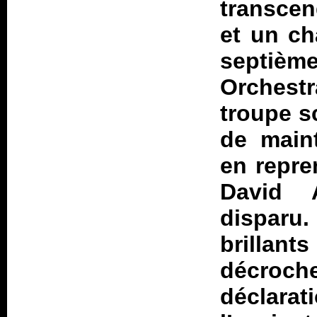
transcen
et un ch
septiè
Orches
troupe s
de maint
en repre
David 
disparu.
brillan
décroch
déclara