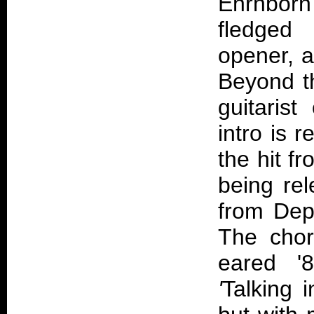
Ehrnborn
fledged
opener, a
Beyond th
guitarist
intro is 
the hit f
being rel
from De
The chor
eared '8
'
Talking 