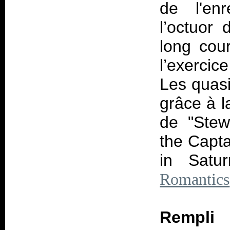
de l'enr
l’octuor
long cour
l’exercic
Les quasi
grâce à l
de "Stew
the Capta
in Satu
Romantics
Rempli