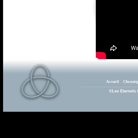
Accueil
Chroniq
©Les Eternels 