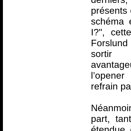
présents 
schéma e
I?", cet
Forslund 
sortir
avantage
l’opener 
refrain p
Néanmoins
part, ta
étendue 