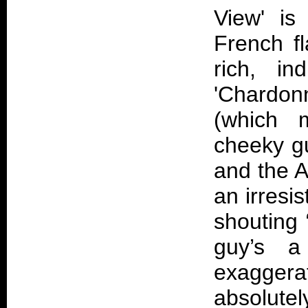
View' is
French f
rich, in
'Chardo
(which m
cheeky gu
and the A
an irresis
shouting 
guy’s 
exagger
absolutely