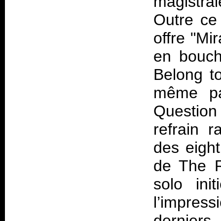
magistra
Outre ce 
offre "Mi
en bouch
Belong to
même pas
Questio
refrain 
des eight
de The R
solo ini
l’impres
derniers,