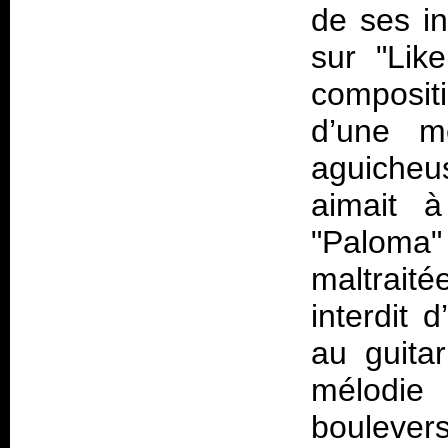
de ses in
sur "Lik
composit
d’une mé
aguicheu
aimait 
"Paloma" 
maltraité
interdit
au guitar
mélodi
boulevers