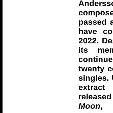
Anderss
composer
passed a
have co
2022. De
its me
continu
twenty c
singles. 
extrac
released
Moon
,