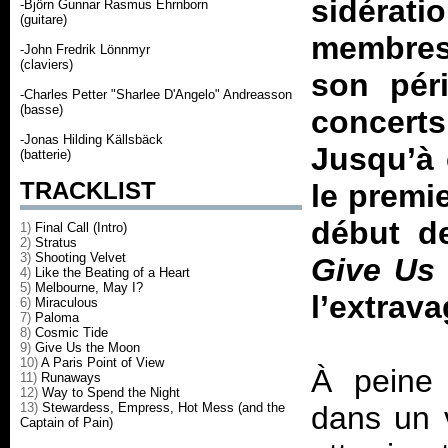
sidéra
-Björn Gunnar Rasmus Ehrnborn
(guitare)
membres 
-John Fredrik Lönnmyr
(claviers)
son péri
-Charles Petter "Sharlee D'Angelo" Andreasson
(basse)
concerts
-Jonas Hilding Källsbäck
Jusqu’à 
(batterie)
TRACKLIST
le premie
début de
1)
Final Call (Intro)
2)
Stratus
3)
Shooting Velvet
Give Us
4)
Like the Beating of a Heart
5)
Melbourne, May I?
l’extrav
6)
Miraculous
7)
Paloma
8)
Cosmic Tide
9)
Give Us the Moon
10)
A Paris Point of View
À peine 
11)
Runaways
12)
Way to Spend the Night
13)
Stewardess, Empress, Hot Mess (and the
dans un v
Captain of Pain)