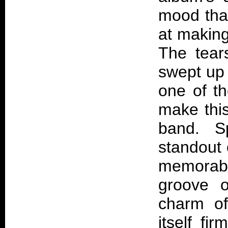
mood than
at making
The tear
swept up 
one of th
make this
band. S
standout 
memorabl
groove o
charm of
itself fi