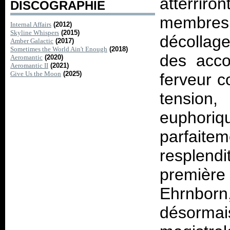
atterriro
DISCOGRAPHIE
membre
Internal Affairs
(2012)
Skyline Whispers
(2015)
décollage
Amber Galactic
(2017)
Sometimes the World Ain't Enough
(2018)
des acco
Aeromantic
(2020)
Aeromantic II
(2021)
Give Us the Moon
(2025)
ferveur c
tension
euphoriqu
parfaitem
resplendi
première 
Ehrnbor
désormai