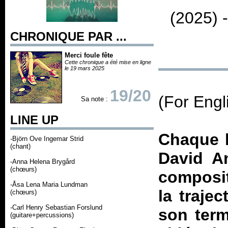
(2025) 
CHRONIQUE PAR ...
Merci foule fête
Cette chronique a été mise en ligne
le 19 mars 2025
19/20
(For Engl
Sa note :
LINE UP
Chaque h
-Björn Ove Ingemar Strid
(chant)
David An
-Anna Helena Brygård
(chœurs)
composi
-Åsa Lena Maria Lundman
la traje
(chœurs)
-Carl Henry Sebastian Forslund
son term
(guitare+percussions)