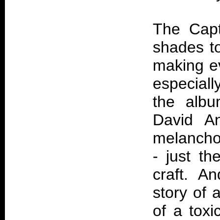
The Capt
shades to
making e
especiall
the albu
David An
melanchol
- just th
craft. A
story of 
of a toxi