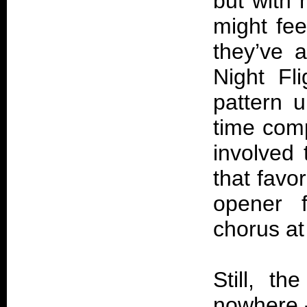
but with
might fee
they’ve 
Night Fl
pattern 
time com
involved 
that favo
opener
chorus at 
Still, t
nowhere -