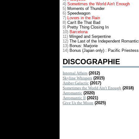
4)
Sometimes the World Ain't Enough
5)
Moments of Thunder
6)
Speedwagon
7)
Lovers in the Rain
8)
Can't Be That Bad
9)
Pretty Thing Closing In
10)
Barcelona
11)
Winged and Serpentine
12)
The Last of the Independent Romantic
13)
Bonus: Marjorie
14)
Bonus (Japan only) : Pacific Priestess
DISCOGRAPHIE
Internal Affairs
(2012)
Skyline Whispers
(2015)
Amber Galactic
(2017)
Sometimes the World Ain't Enough
(2018)
Aeromantic
(2020)
Aeromantic II
(2021)
Give Us the Moon
(2025)