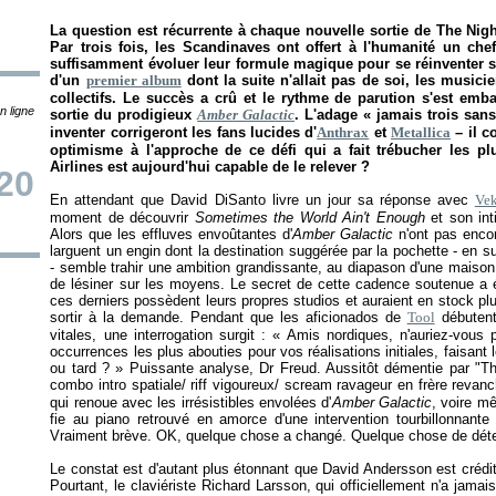
La question est récurrente à chaque nouvelle sortie de The Night 
Par trois fois, les Scandinaves ont offert à l'humanité un che
suffisamment évoluer leur formule magique pour se réinventer s
d'un
premier album
dont la suite n'allait pas de soi, les musici
collectifs. Le succès a crû et le rythme de parution s'est emb
n ligne
sortie du prodigieux
Amber Galactic
. L'adage «
jamais trois san
inventer corrigeront les fans lucides d'
Anthrax
et
Metallica
– il c
optimisme à l'approche de ce défi qui a fait trébucher les p
Airlines est aujourd'hui capable de le relever ?
20
En attendant que David DiSanto livre un jour sa réponse avec
Vek
moment de découvrir
Sometimes the World Ain't Enough
et son int
Alors que les effluves envoûtantes d'
Amber Galactic
n'ont pas encor
larguent un engin dont la destination suggérée par la pochette - en s
- semble trahir une ambition grandissante, au diapason d'une maison
de lésiner sur les moyens. Le secret de cette cadence soutenue a ét
ces derniers possèdent leurs propres studios et auraient en stock pl
sortir à la demande. Pendant que les aficionados de
Tool
débutent
vitales, une interrogation surgit : «
Amis nordiques, n'auriez-vous
occurrences les plus abouties pour vos réalisations initiales, faisant le
ou tard ?
» Puissante analyse, Dr Freud. Aussitôt démentie par "Th
combo intro spatiale/ riff vigoureux/ scream ravageur en frère revan
qui renoue avec les irrésistibles envolées d'
Amber Galactic
, voire m
fie au piano retrouvé en amorce d'une intervention tourbillonnante 
Vraiment brève. OK, quelque chose a changé. Quelque chose de déter
Le constat est d'autant plus étonnant que David Andersson est crédi
Pourtant, le claviériste Richard Larsson, qui officiellement n'a jamai