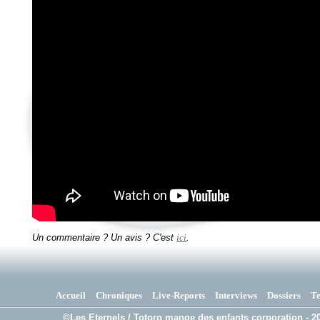
Un commentaire ? Un avis ? C'est
ici
.
Accueil
Chroniques
Live-Reports
Interviews
Dossiers
T
©Les Eternels / Totoro mange des enfants corporation - 20