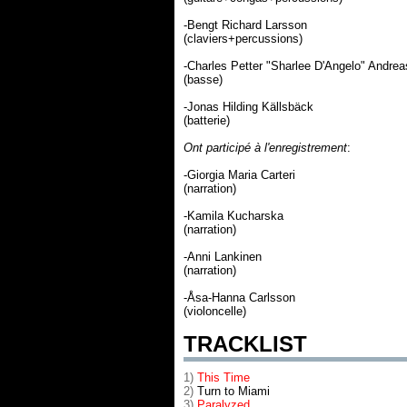
-Bengt Richard Larsson
(claviers+percussions)
-Charles Petter "Sharlee D'Angelo" Andre
(basse)
-Jonas Hilding Källsbäck
(batterie)
Ont participé à l'enregistrement
:
-Giorgia Maria Carteri
(narration)
-Kamila Kucharska
(narration)
-Anni Lankinen
(narration)
-Åsa-Hanna Carlsson
(violoncelle)
TRACKLIST
1)
This Time
2)
Turn to Miami
3)
Paralyzed