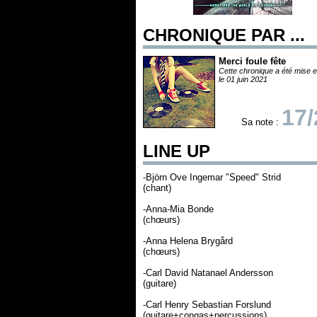
CHRONIQUE PAR ...
Merci foule fête
Cette chronique a été mise e
le 01 juin 2021
17/
Sa note :
LINE UP
-Björn Ove Ingemar "Speed" Strid
(chant)
-Anna-Mia Bonde
(chœurs)
-Anna Helena Brygård
(chœurs)
-Carl David Natanael Andersson
(guitare)
-Carl Henry Sebastian Forslund
(guitare+congas+percussions)