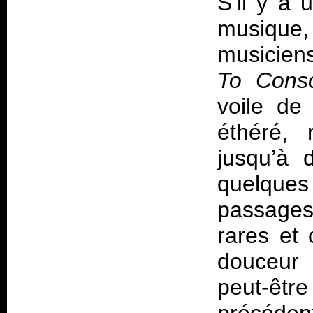
S’il y a 
musique,
musiciens
To Consc
voile de
éthéré, 
jusqu’à 
quelque
passages 
rares et
douceur
peut-être