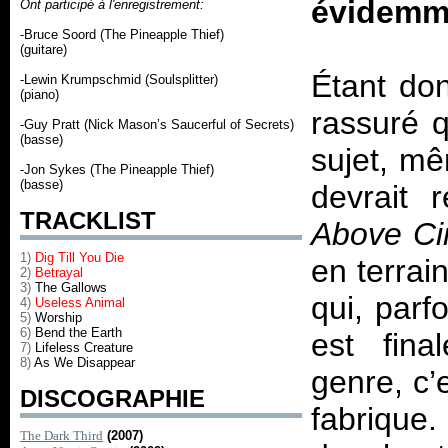
évidemme
Ont participé à l'enregistrement:
-Bruce Soord (The Pineapple Thief)
(guitare)
Étant don
-Lewin Krumpschmid (Soulsplitter)
(piano)
rassuré q
-Guy Pratt (Nick Mason’s Saucerful of Secrets)
(basse)
sujet, mê
-Jon Sykes (The Pineapple Thief)
(basse)
devrait 
TRACKLIST
Above Cir
1)
Dig Till You Die
en terrai
2)
Betrayal
3)
The Gallows
qui, parf
4)
Useless Animal
5)
Worship
6)
Bend the Earth
est fina
7)
Lifeless Creature
8)
As We Disappear
genre, c’
DISCOGRAPHIE
fabrique.
The Dark Third
(2007)