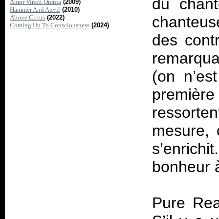
du chant
Amor Vincit Omnia
(2009)
Hammer And Anvil
(2010)
chanteus
Above Cirrus
(2022)
Coming Up To Consciousness
(2024)
des contr
remarquab
(on n’es
première
ressorte
mesure, c
s’enrichi
bonheur à
Pure Rea