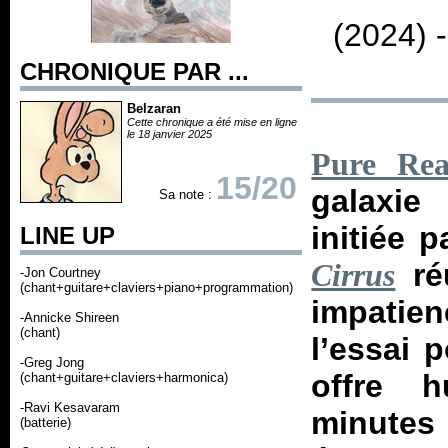
(2024) 
CHRONIQUE PAR ...
Belzaran
Cette chronique a été mise en ligne
le 18 janvier 2025
Pure Rea
15/20
galaxie
Sa note :
initiée 
LINE UP
ré
Cirrus
-Jon Courtney
(chant+guitare+claviers+piano+programmation)
impatie
-Annicke Shireen
(chant)
l’essai 
-Greg Jong
offre 
(chant+guitare+claviers+harmonica)
-Ravi Kesavaram
minute
(batterie)