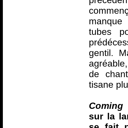
précéd
commençai
manque p
tubes p
prédécess
gentil. M
agréable,
de chant
tisane pl
Coming
sur la l
se fait 