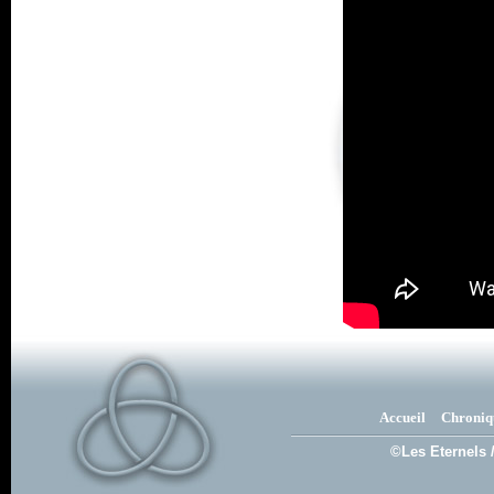
Accueil
Chroniq
©Les Eternels 