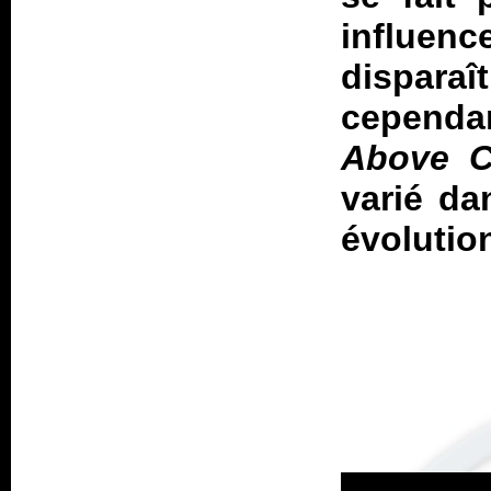
influen
dispar
cependa
Above C
varié da
évolutio