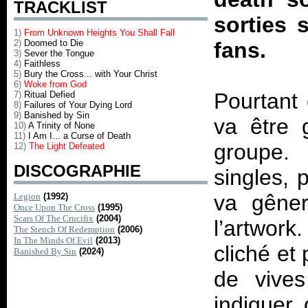
TRACKLIST
sorties 
1)
From Unknown Heights You Shall Fall
2)
Doomed to Die
fans.
3)
Sever the Tongue
4)
Faithless
5)
Bury the Cross... with Your Christ
6)
Woke from God
Pourtant
7)
Ritual Defied
8)
Failures of Your Dying Lord
9)
Banished by Sin
va être 
10)
A Trinity of None
11)
I Am I... a Curse of Death
groupe. 
12)
The Light Defeated
DISCOGRAPHIE
singles, 
va gêner
Legion
(1992)
Once Upon The Cross
(1995)
Scars Of The Crucifix
(2004)
l’artwor
The Stench Of Redemption
(2006)
In The Minds Of Evil
(2013)
cliché et 
Banished By Sin
(2024)
de vives
indiquer 