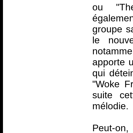
ou "The
également
groupe sa
le nouve
notamm
apporte 
qui détei
"Woke Fr
suite ce
mélodie.
Peut-on,