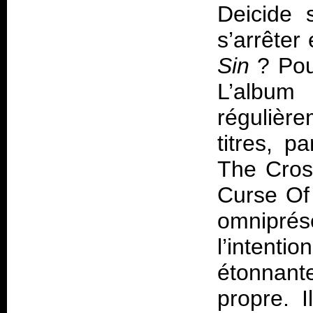
Deicide 
s’arrêter
Sin
? Pour
L’album
régulièr
titres, p
The Cros
Curse Of 
omniprés
l’intent
étonnant
propre. 