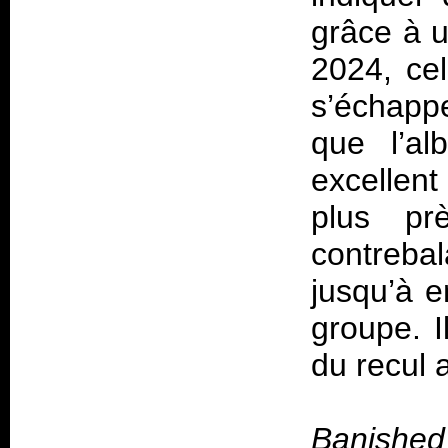
grâce à u
2024, cel
s’échappe
que l’a
excellent
plus pr
contreba
jusqu’à e
groupe. I
du recul 
Banished