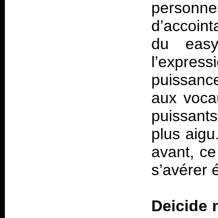
person
d’accoin
du easy
l’express
puissanc
aux vocau
puissants
plus aigu
avant, ce
s’avérer 
Deicide n