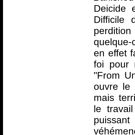
Deicide 
Difficil
perditio
quelque-c
en effet 
foi pour 
"From Un
ouvre le 
mais terr
le trava
puissant 
véhémenc