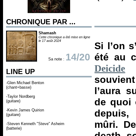
CHRONIQUE PAR ...
Shamash
Cette chronique a été mise en ligne
le 17 août 2024
Si l’on 
14/20
été au 
Sa note :
r
Deicide
LINE UP
souvien
-Glen Michael Benton
(chant+basse)
l’aura s
-Taylor Nordberg
de quoi 
(guitare)
-Kevin James Quirion
depuis, 
(guitare)
mûri. D
-Steven Kenneth "Steve" Asheim
(batterie)
death s