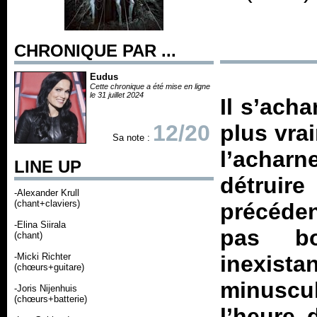
CHRONIQUE PAR ...
Eudus
Cette chronique a été mise en ligne
le 31 juillet 2024
Il s’acha
12/20
plus vra
Sa note :
l’acharn
LINE UP
détruir
-Alexander Krull
(chant+claviers)
précéden
-Elina Siirala
pas bo
(chant)
-Micki Richter
inexis
(chœurs+guitare)
minuscu
-Joris Nijenhuis
(chœurs+batterie)
l’heure 