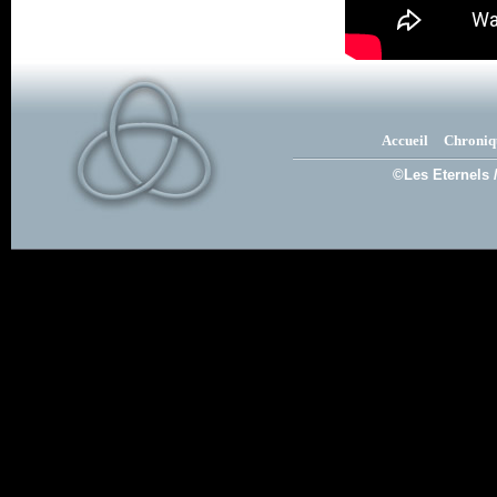
Accueil
Chroniq
©Les Eternels 