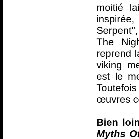
moitié l
inspirée
Serpent"
The Nigh
reprend l
viking me
est le m
Toutefoi
œuvres co
Bien loi
Myths Of