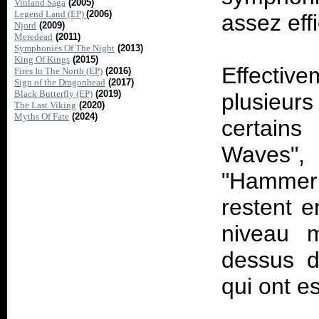
Vinland Saga
(2005)
Legend Land (EP)
(2006)
assez eff
Njord
(2009)
Meredead
(2011)
Symphonies Of The Night
(2013)
King Of Kings
(2015)
Effectiv
Fires In The North (EP)
(2016)
Sign of the Dragonhead
(2017)
Black Butterfly (EP)
(2019)
plusieu
The Last Viking
(2020)
Myths Of Fate
(2024)
certains
Waves", 
"Hammer 
restent e
niveau 
dessus d
qui ont e