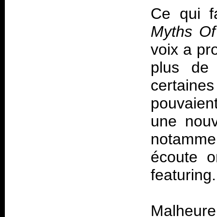
Ce qui f
Myths Of
voix a pr
plus de 
certain
pouvaient
une nouv
notamment
écoute o
featuring.
Malheure