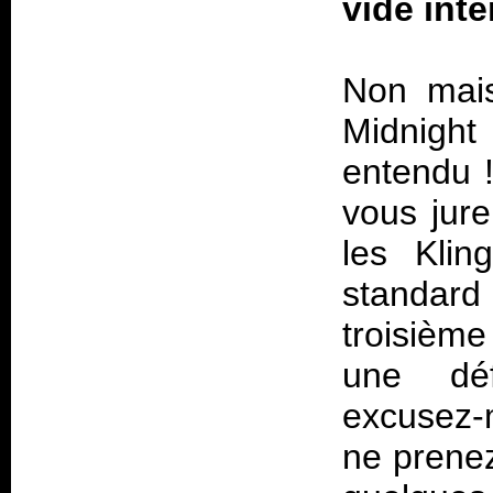
vide inte
Non mais
Midnight
entendu !
vous jur
les Klin
standard 
troisièm
une déf
excusez-m
ne prenez