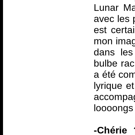
Lunar Mae
avec les 
est cert
mon imagi
dans les 
bulbe ra
a été com
lyrique e
accompa
loooongs 
-Chérie