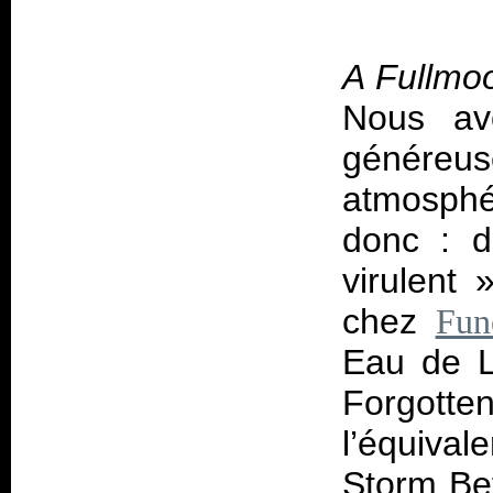
A Fullmo
Nous av
généreu
atmosphé
donc : d
virulent
chez
Fun
Eau de L
Forgotte
l’équiva
Storm Be