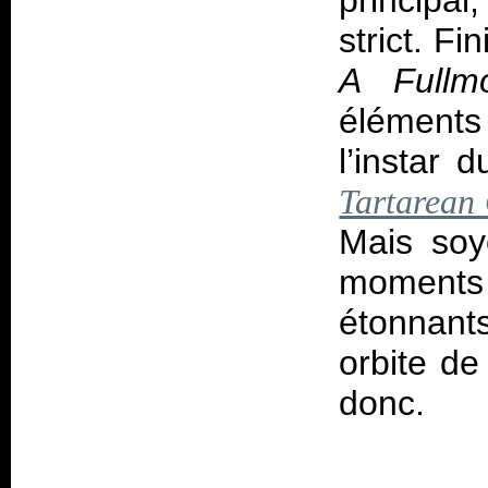
principal
strict. F
A Fullm
éléments
l’instar 
Tartarean
Mais soy
moments 
étonnant
orbite d
donc.