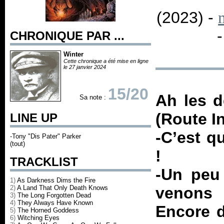
(2023) -
CHRONIQUE PAR ...
Winter
Cette chronique a été mise en ligne
le 27 janvier 2024
15/20
Ah les d
Sa note :
(Route I
LINE UP
-C’est q
-Tony "Dis Pater" Parker
(tout)
!
TRACKLIST
-Un peu
1)
As Darkness Dims the Fire
2)
A Land That Only Death Knows
venons 
3)
The Long Forgotten Dead
4)
They Always Have Known
Encore d
5)
The Horned Goddess
6)
Witching Eyes