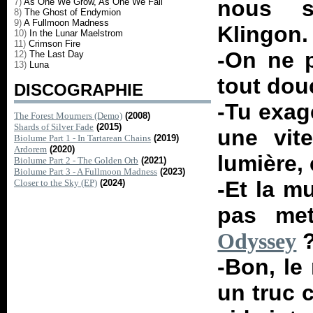
nous s
7)
As One We Grow, As One We Fall
8)
The Ghost of Endymion
9)
A Fullmoon Madness
Klingon.
10)
In the Lunar Maelstrom
11)
Crimson Fire
-On ne p
12)
The Last Day
13)
Luna
tout dou
DISCOGRAPHIE
-Tu exag
The Forest Mourners (Demo)
(2008)
Shards of Silver Fade
(2015)
une vit
Biolume Part 1 - In Tartarean Chains
(2019)
Ardorem
(2020)
lumière,
Biolume Part 2 - The Golden Orb
(2021)
Biolume Part 3 - A Fullmoon Madness
(2023)
-Et la m
Closer to the Sky (EP)
(2024)
pas me
Odyssey
-Bon, le
un truc 