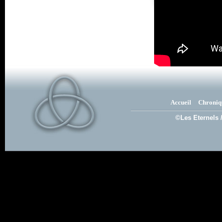
Accueil
Chroniq
©Les Eternels 