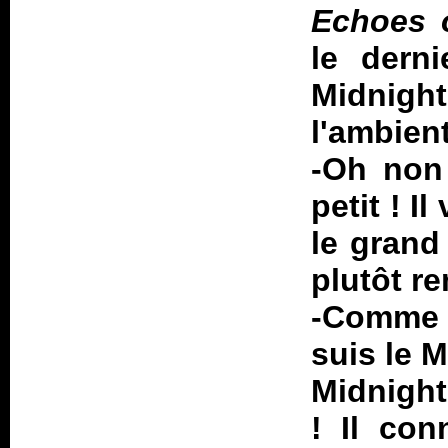
Echoes 
le derni
Midnight
l'ambien
-Oh non
petit ! I
le grand
plutôt r
-Comme 
suis le 
Midnight
! Il con