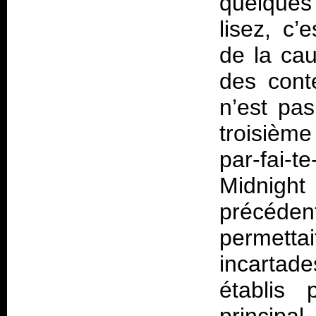
quelques 
lisez, c
de la ca
des cont
n’est pas
troisièm
par-fai-t
Midnigh
précéden
permetta
incartad
établis