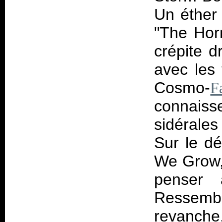
Un éther
"The Hor
crépite d
avec les 
Cosmo-
F
connais
sidérale
Sur le dé
We Grow, 
penser
Ressembl
revanche