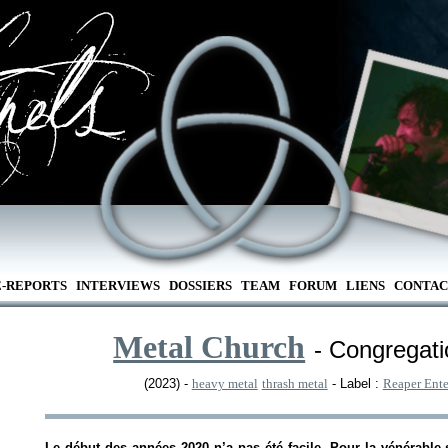
E-REPORTS
INTERVIEWS
DOSSIERS
TEAM
FORUM
LIENS
CONTAC
Metal Church
- Congregati
(2023) -
heavy metal
thrash metal
- Label :
Reaper Ente
Le début des années 2020 n’a pas été facile. Pour la vénérable