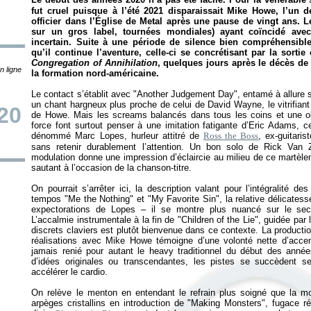
fut cruel puisque à l’été 2021 disparaissait Mike Howe, l’un 
officier dans l’Église de Metal après une pause de vingt ans. 
sur un gros label, tournées mondiales) ayant coïncidé avec 
incertain. Suite à une période de silence bien compréhensibl
qu’il continue l’aventure, celle-ci se concrétisant par la sorti
Congregation of Annihilation
, quelques jours après le décès de 
n ligne
la formation nord-américaine.
Le contact s’établit avec "Another Judgement Day", entamé à allure so
un chant hargneux plus proche de celui de David Wayne, le vitrifian
20
de Howe. Mais les screams balancés dans tous les coins et une o
force font surtout penser à une imitation fatigante d’Eric Adams, c
dénommé Marc Lopes, hurleur attitré de
Ross the Boss
, ex-guitari
sans retenir durablement l’attention. Un bon solo de Rick Van 
modulation donne une impression d’éclaircie au milieu de ce martèleme
sautant à l’occasion de la chanson-titre.
On pourrait s’arrêter ici, la description valant pour l’intégralité 
tempos "Me the Nothing" et "My Favorite Sin", la relative délicatess
expectorations de Lopes – il se montre plus nuancé sur le seco
L’accalmie instrumentale à la fin de "Children of the Lie", guidée pa
discrets claviers est plutôt bienvenue dans ce contexte. La producti
réalisations avec Mike Howe témoigne d’une volonté nette d’accentu
jamais renié pour autant le heavy traditionnel du début des année
d’idées originales ou transcendantes, les pistes se succèdent 
accélérer le cardio.
On relève le menton en entendant le refrain plus soigné que la 
arpèges cristallins en introduction de "Making Monsters", fugace r