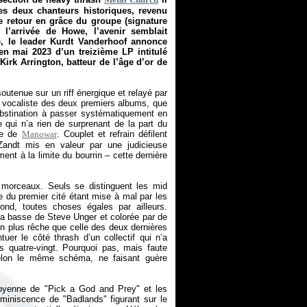
des deux chanteurs historiques, revenu
Le retour en grâce du groupe (signature
l’arrivée de Howe, l’avenir semblait
e, le leader Kurdt Vanderhoof annonce
e en mai 2023 d’un treizième LP intitulé
Kirk Arrington, batteur de l’âge d’or de
utenue sur un riff énergique et relayé par
t vocaliste des deux premiers albums, que
bstination à passer systématiquement en
e qui n’a rien de surprenant de la part du
ste de
Manowar
. Couplet et refrain défilent
Zandt mis en valeur par une judicieuse
nt à la limite du bourrin – cette dernière
des morceaux. Seuls se distinguent les mid
e du premier cité étant mise à mal par les
nd, toutes choses égales par ailleurs.
r la basse de Steve Unger et colorée par de
on plus rêche que celle des deux dernières
er le côté thrash d’un collectif qui n’a
s quatre-vingt. Pourquoi pas, mais faute
selon le même schéma, ne faisant guère
moyenne de "Pick a God and Prey" et les
éminiscence de "Badlands" figurant sur le