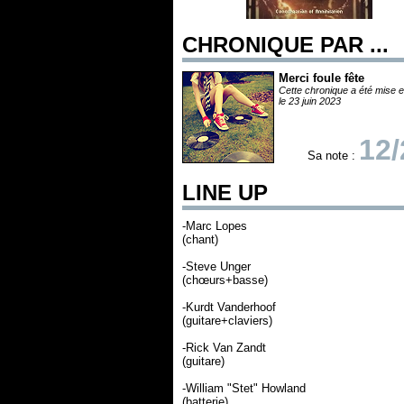
CHRONIQUE PAR ...
Merci foule fête
Cette chronique a été mise e
le 23 juin 2023
12/
Sa note :
LINE UP
-Marc Lopes
(chant)
-Steve Unger
(chœurs+basse)
-Kurdt Vanderhoof
(guitare+claviers)
-Rick Van Zandt
(guitare)
-William "Stet" Howland
(batterie)