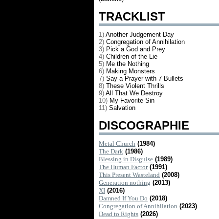
TRACKLIST
1)
Another Judgement Day
2)
Congregation of Annihilation
3)
Pick a God and Prey
4)
Children of the Lie
5)
Me the Nothing
6)
Making Monsters
7)
Say a Prayer with 7 Bullets
8)
These Violent Thrills
9)
All That We Destroy
10)
My Favorite Sin
11)
Salvation
DISCOGRAPHIE
Metal Church
(1984)
The Dark
(1986)
Blessing in Disguise
(1989)
The Human Factor
(1991)
This Present Wasteland
(2008)
Generation nothing
(2013)
XI
(2016)
Damned If You Do
(2018)
Congregation of Annihilation
(2023)
Dead to Rights
(2026)