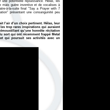
 une potentielle réjouissance. Hélas, les
e mais guère inventive et de vocalises à
atre-à-la-suite final "Say a Prayer with 7
vation" présentant une consanguinité peu
 l’air d’un choix pertinent. Hélas, leur
les trop rares inspirations qui auraient
émoustillant qu’une honnête récitation
u sort qui ont récemment frappé Metal
et qui poursuit ses activités avec un