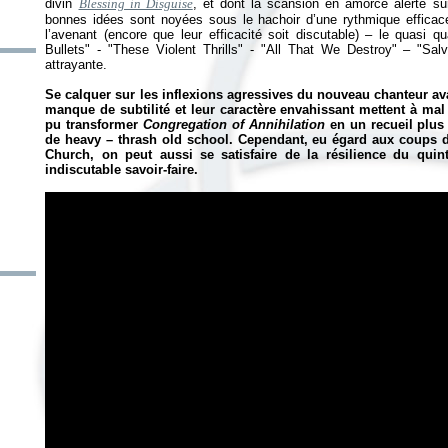
divin
Blessing in Disguise
, et dont la scansion en amorce alerte sur
bonnes idées sont noyées sous le hachoir d’une rythmique efficac
l’avenant (encore que leur efficacité soit discutable) – le quasi qu
Bullets" - "These Violent Thrills" - "All That We Destroy" – "Sal
attrayante.
Se calquer sur les inflexions agressives du nouveau chanteur avait
manque de subtilité et leur caractère envahissant mettent à mal 
pu transformer
Congregation of Annihilation
en un recueil plus 
de heavy – thrash old school. Cependant, eu égard aux coups d
Church, on peut aussi se satisfaire de la résilience du quint
indiscutable savoir-faire.