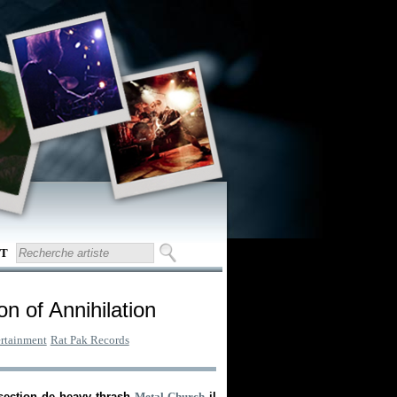
T
on of Annihilation
rtainment
Rat Pak Records
 section de heavy thrash
Metal Church
il